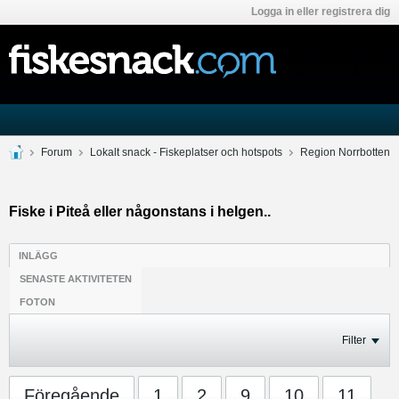
Logga in eller registrera dig
Forum
Lokalt snack - Fiskeplatser och hotspots
Region Norrbotten
Fiske i Piteå eller någonstans i helgen..
INLÄGG
SENASTE AKTIVITETEN
FOTON
Filter
Föregående
1
2
9
10
11