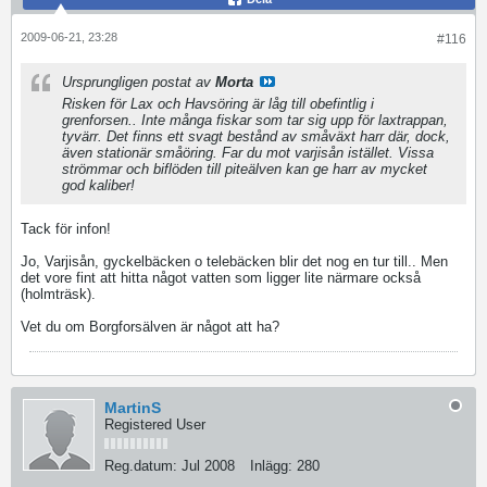
2009-06-21, 23:28
#116
Ursprungligen postat av
Morta
Risken för Lax och Havsöring är låg till obefintlig i
grenforsen.. Inte många fiskar som tar sig upp för laxtrappan,
tyvärr. Det finns ett svagt bestånd av småväxt harr där, dock,
även stationär småöring. Far du mot varjisån istället. Vissa
strömmar och biflöden till piteälven kan ge harr av mycket
god kaliber!
Tack för infon!
Jo, Varjisån, gyckelbäcken o telebäcken blir det nog en tur till.. Men
det vore fint att hitta något vatten som ligger lite närmare också
(holmträsk).
Vet du om Borgforsälven är något att ha?
MartinS
Registered User
Reg.datum:
Jul 2008
Inlägg:
280