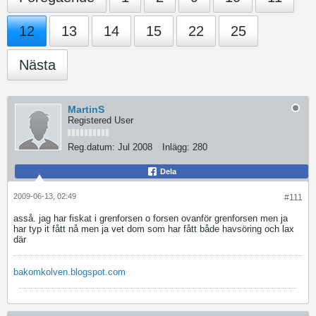
12
13
14
15
22
25
Nästa
MartinS
Registered User
Reg.datum:
Jul 2008
Inlägg:
280
Dela
2009-06-13, 02:49
#111
asså. jag har fiskat i grenforsen o forsen ovanför grenforsen men ja
har typ it fått nå men ja vet dom som har fått både havsöring och lax
där
bakomkolven.blogspot.com