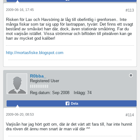
2009-06-16, 17:45
#113
Risken för Lax och Havsöring är låg till obefintlig i grenforsen.. Inte
många fiskar som tar sig upp för laxtrappan, tyvärr. Det finns ett svagt
bestånd av småväxt harr där, dock, även stationär småöring. Far du
mot varjisån istället. Vissa strömmar och biflöden till piteälven kan ge
harr av mycket god kaliber!
http://mortasfiske.blogspot.com
R0bba_
Registered User
Reg.datum:
Sep 2008
Inlägg:
74
Dela
2009-06-20, 08:53
#114
Varjisån har jag hört gott om, där är det värt att fara till, har inte hunnit
dra röven dit ännu men snart är man väl där ^^