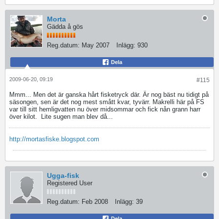
Morta
Gädda å gös
Reg.datum:
May 2007
Inlägg:
930
Dela
2009-06-20, 09:19
#115
Mmm... Men det är ganska hårt fisketryck där. Är nog bäst nu tidigt på
säsongen, sen är det nog mest smått kvar, tyvärr. Makrelli här på FS
var till sitt hemligvatten nu över midsommar och fick nån grann harr
över kilot.
Lite sugen man blev då...
http://mortasfiske.blogspot.com
Ugga-fisk
Registered User
Reg.datum:
Feb 2008
Inlägg:
39
Dela