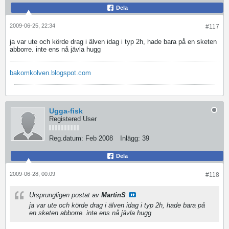
Dela
2009-06-25, 22:34
#117
ja var ute och körde drag i älven idag i typ 2h, hade bara på en sketen
abborre. inte ens nå jävla hugg
bakomkolven.blogspot.com
Ugga-fisk
Registered User
Reg.datum:
Feb 2008
Inlägg:
39
Dela
2009-06-28, 00:09
#118
Ursprungligen postat av
MartinS
ja var ute och körde drag i älven idag i typ 2h, hade bara på
en sketen abborre. inte ens nå jävla hugg