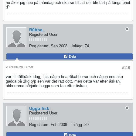
nu åker jag upp på måndag och ska se till att det blir fart på fångsteriet
:P
R0bba_
Registered User
Reg.datum:
Sep 2008
Inlägg:
74
Dela
2009-06-28, 00:58
#119
var till tällträsk idag, fick några fina rökabborrar och någon enstaka
gädda på 1kg typ sen var det rätt dött, men detta var efter åskan,
abborrarna började hugga som fan efter åskan,
Ugga-fisk
Registered User
Reg.datum:
Feb 2008
Inlägg:
39
Dela