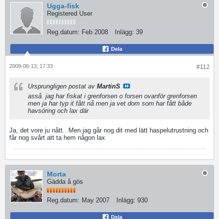
Ugga-fisk
Registered User
Reg.datum:
Feb 2008
Inlägg:
39
Dela
2009-06-13, 17:33
#112
Ursprungligen postat av
MartinS
asså. jag har fiskat i grenforsen o forsen ovanför grenforsen
men ja har typ it fått nå men ja vet dom som har fått både
havsöring och lax där
Ja, det vore ju nått.. Men jag går nog dit med lätt haspelutrustning och
får nog svårt att ta hem någon lax
Morta
Gädda å gös
Reg.datum:
May 2007
Inlägg:
930
Dela