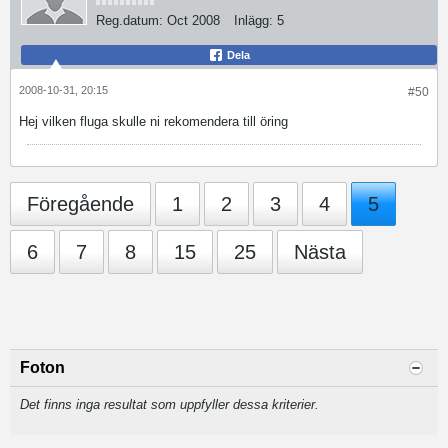
Reg.datum:
Oct 2008
Inlägg:
5
Dela
2008-10-31, 20:15
#50
Hej vilken fluga skulle ni rekomendera till öring
Föregående
1
2
3
4
5
6
7
8
15
25
Nästa
Foton
Det finns inga resultat som uppfyller dessa kriterier.