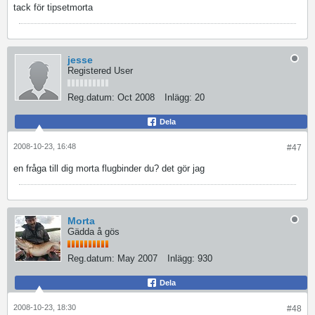
tack för tipset
morta
jesse
Registered User
Reg.datum:
Oct 2008
Inlägg:
20
Dela
2008-10-23, 16:48
#47
en fråga till dig morta flugbinder du? det gör jag
Morta
Gädda å gös
Reg.datum:
May 2007
Inlägg:
930
Dela
2008-10-23, 18:30
#48