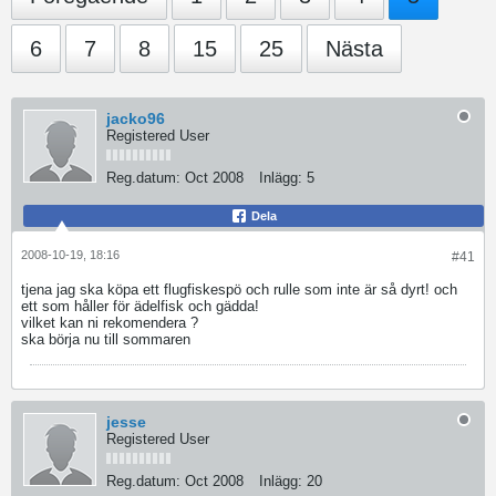
6
7
8
15
25
Nästa
jacko96
Registered User
Reg.datum:
Oct 2008
Inlägg:
5
Dela
2008-10-19, 18:16
#41
tjena
jag ska köpa ett flugfiskespö och rulle
som inte är så dyrt! och
ett som håller för ädelfisk och gädda!
vilket kan ni rekomendera ?
ska börja nu till sommaren
jesse
Registered User
Reg.datum:
Oct 2008
Inlägg:
20