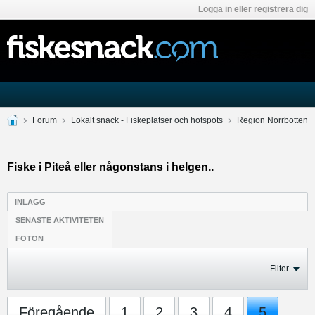
Logga in eller registrera dig
Forum
Lokalt snack - Fiskeplatser och hotspots
Region Norrbotten
Fiske i Piteå eller någonstans i helgen..
INLÄGG
SENASTE AKTIVITETEN
FOTON
Filter
Föregående
1
2
3
4
5