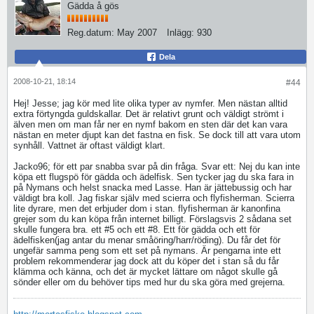
Gädda å gös
Reg.datum:
May 2007
Inlägg:
930
Dela
2008-10-21, 18:14
#44
Hej! Jesse; jag kör med lite olika typer av nymfer. Men nästan alltid
extra förtyngda guldskallar. Det är relativt grunt och väldigt strömt i
älven men om man får ner en nymf bakom en sten där det kan vara
nästan en meter djupt kan det fastna en fisk. Se dock till att vara utom
synhåll. Vattnet är oftast väldigt klart.
Jacko96; för ett par snabba svar på din fråga. Svar ett: Nej du kan inte
köpa ett flugspö för gädda och ädelfisk. Sen tycker jag du ska fara in
på Nymans och helst snacka med Lasse. Han är jättebussig och har
väldigt bra koll. Jag fiskar själv med scierra och flyfisherman. Scierra
lite dyrare, men det erbjuder dom i stan. flyfisherman är kanonfina
grejer som du kan köpa från internet billigt. Förslagsvis 2 sådana set
skulle fungera bra. ett #5 och ett #8. Ett för gädda och ett för
ädelfisken(jag antar du menar småöring/harr/röding). Du får det för
ungefär samma peng som ett set på nymans. Är pengarna inte ett
problem rekommenderar jag dock att du köper det i stan så du får
klämma och känna, och det är mycket lättare om något skulle gå
sönder eller om du behöver tips med hur du ska göra med grejerna.