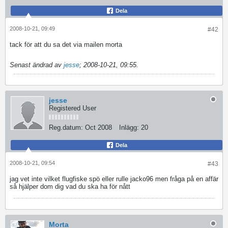
Dela
2008-10-21, 09:49
#42
tack för att du sa det via mailen
morta
Senast ändrad av
jesse
;
2008-10-21, 09:55
.
jesse
Registered User
Reg.datum:
Oct 2008
Inlägg:
20
Dela
2008-10-21, 09:54
#43
jag vet inte vilket flugfiske spö eller rulle jacko96
men fråga på en affär
så hjälper dom dig vad du ska ha för nått
Morta