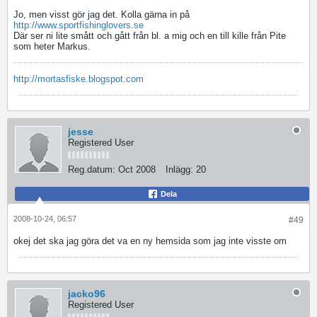
Jo, men visst gör jag det. Kolla gärna in på
http://www.sportfishinglovers.se
Där ser ni lite smått och gått från bl. a mig och en till kille från Pite
som heter Markus.
http://mortasfiske.blogspot.com
jesse
Registered User
Reg.datum:
Oct 2008
Inlägg:
20
Dela
2008-10-24, 06:57
#49
okej det ska jag göra
det va en ny hemsida som jag inte visste om
jacko96
Registered User