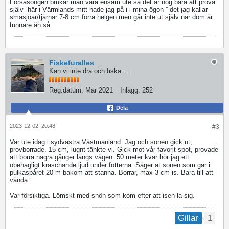
Försäsongen brukar man vara ensam ute så det är nog bara att prova
själv -här i Värmlands mitt hade jag på i”i mina ögon ” det jag kallar
småsjöar/tjärnar 7-8 cm förra helgen men går inte ut själv när dom är
tunnare än så
Fiskefuralles
Kan vi inte dra och fiska....
Reg.datum:
Mar 2021
Inlägg:
252
Dela
2023-12-02, 20:48
#3
Var ute idag i sydvästra Västmanland. Jag och sonen gick ut,
provborrade. 15 cm, lugnt tänkte vi. Gick mot vår favorit spot, provade
att borra några gånger längs vägen. 50 meter kvar hör jag ett
obehagligt kraschande ljud under fötterna. Säger åt sonen som går i
pulkaspåret 20 m bakom att stanna. Borrar, max 3 cm is. Bara till att
vända.
Var försiktiga. Lömskt med snön som kom efter att isen la sig.
1
Gillar