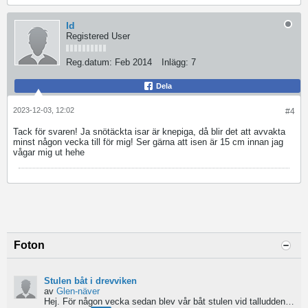
ld
Registered User
Reg.datum:
Feb 2014
Inlägg:
7
Dela
2023-12-03, 12:02
#4
Tack för svaren! Ja snötäckta isar är knepiga, då blir det att avvakta
minst någon vecka till för mig! Ser gärna att isen är 15 cm innan jag
vågar mig ut hehe
Foton
Stulen båt i drevviken
av
Glen-näver
Hej. För någon vecka sedan blev vår båt stulen vid talludden i sköndal. Det är ingen vacker historia...