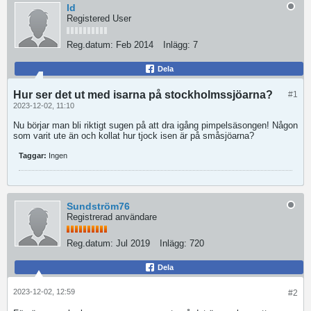
ld
Registered User
Reg.datum:
Feb 2014
Inlägg:
7
Dela
Hur ser det ut med isarna på stockholmssjöarna?
#1
2023-12-02, 11:10
Nu börjar man bli riktigt sugen på att dra igång pimpelsäsongen! Någon
som varit ute än och kollat hur tjock isen är på småsjöarna?
Taggar:
Ingen
Sundström76
Registrerad användare
Reg.datum:
Jul 2019
Inlägg:
720
Dela
2023-12-02, 12:59
#2