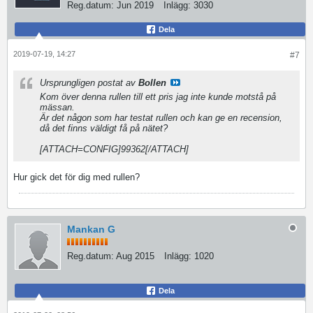
Reg.datum:
Jun 2019
Inlägg:
3030
Dela
2019-07-19, 14:27
#7
Ursprungligen postat av
Bollen
Kom över denna rullen till ett pris jag inte kunde motstå på
mässan.
Är det någon som har testat rullen och kan ge en recension,
då det finns väldigt få på nätet?
[ATTACH=CONFIG]99362[/ATTACH]
Hur gick det för dig med rullen?
Mankan G
Reg.datum:
Aug 2015
Inlägg:
1020
Dela