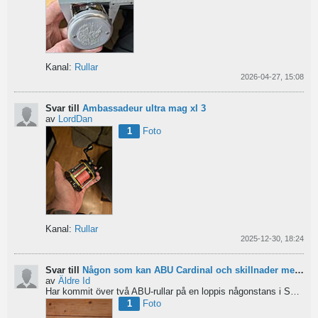
Kanal:
Rullar
2026-04-27, 15:08
Svar till
Ambassadeur ultra mag xl 3
av
LordDan
1
Foto
Kanal:
Rullar
2025-12-30, 18:24
Svar till
Någon som kan ABU Cardinal och skillnader mellan äldre rullar?
av
Äldre Id
Har kommit över två ABU-rullar på en loppis någonstans i Sverige. Servat själv nu. Den ena är en klassisk...
1
Foto