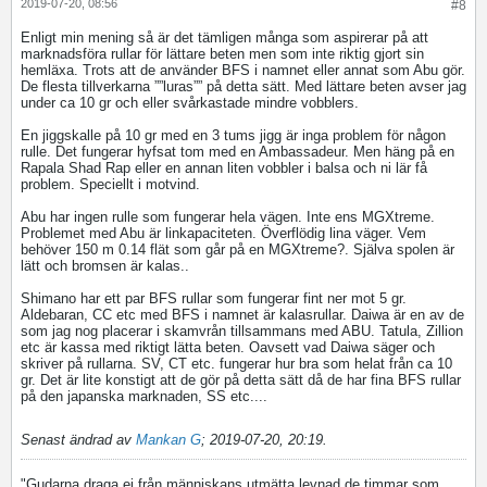
2019-07-20, 08:56
#8
Enligt min mening så är det tämligen många som aspirerar på att
marknadsföra rullar för lättare beten men som inte riktig gjort sin
hemläxa. Trots att de använder BFS i namnet eller annat som Abu gör.
De flesta tillverkarna ””luras”” på detta sätt. Med lättare beten avser jag
under ca 10 gr och eller svårkastade mindre vobblers.
En jiggskalle på 10 gr med en 3 tums jigg är inga problem för någon
rulle. Det fungerar hyfsat tom med en Ambassadeur. Men häng på en
Rapala Shad Rap eller en annan liten vobbler i balsa och ni lär få
problem. Speciellt i motvind.
Abu har ingen rulle som fungerar hela vägen. Inte ens MGXtreme.
Problemet med Abu är linkapaciteten. Överflödig lina väger. Vem
behöver 150 m 0.14 flät som går på en MGXtreme?. Själva spolen är
lätt och bromsen är kalas..
Shimano har ett par BFS rullar som fungerar fint ner mot 5 gr.
Aldebaran, CC etc med BFS i namnet är kalasrullar. Daiwa är en av de
som jag nog placerar i skamvrån tillsammans med ABU. Tatula, Zillion
etc är kassa med riktigt lätta beten. Oavsett vad Daiwa säger och
skriver på rullarna. SV, CT etc. fungerar hur bra som helat från ca 10
gr. Det är lite konstigt att de gör på detta sätt då de har fina BFS rullar
på den japanska marknaden, SS etc....
Senast ändrad av
Mankan G
;
2019-07-20, 20:19
.
"Gudarna draga ej från människans utmätta levnad de timmar som