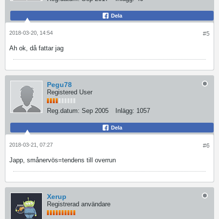
Dela
2018-03-20, 14:54
#5
Ah ok, då fattar jag
Pegu78
Registered User
Reg.datum:
Sep 2005
Inlägg:
1057
Dela
2018-03-21, 07:27
#6
Japp, smånervös=tendens till overrun
Xerup
Registrerad användare