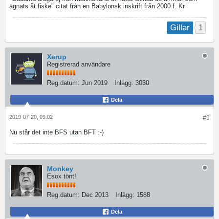
ägnats åt fiske" citat från en Babylonsk inskrift från 2000 f. Kr
1
Gillar
Xerup
Registrerad användare
Reg.datum:
Jun 2019
Inlägg:
3030
Dela
2019-07-20, 09:02
#9
Nu står det inte BFS utan BFT :-)
Monkey
Esox tönt!
Reg.datum:
Dec 2013
Inlägg:
1588
Dela