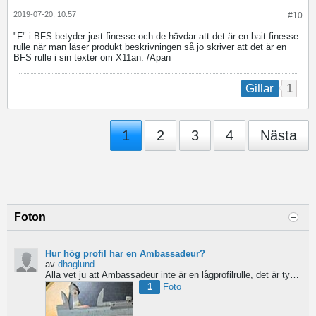
2019-07-20, 10:57
#10
"F" i BFS betyder just finesse och de hävdar att det är en bait finesse
rulle när man läser produkt beskrivningen så jo skriver att det är en
BFS rulle i sin texter om X11an. /Apan
1
Gillar
1
2
3
4
Nästa
Foton
Hur hög profil har en Ambassadeur?
av
dhaglund
Alla vet ju att Ambassadeur inte är en lågprofilrulle, det är tydligt. Men hur hög profil har de egentligen?...
1
Foto