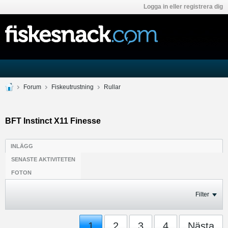
Logga in eller registrera dig
Forum
Fiskeutrustning
Rullar
BFT Instinct X11 Finesse
INLÄGG
SENASTE AKTIVITETEN
FOTON
Filter
1
2
3
4
Nästa