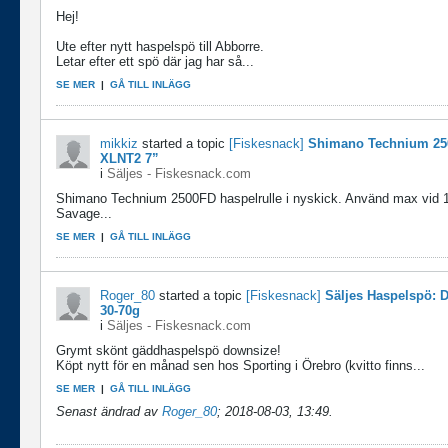
Hej!
Ute efter nytt haspelspö till Abborre.
Letar efter ett spö där jag har så...
SE MER
|
GÅ TILL INLÄGG
mikkiz
started a topic
[Fiskesnack]
Shimano Technium 25
XLNT2 7”
i
Säljes - Fiskesnack.com
Shimano Technium 2500FD haspelrulle i nyskick. Använd max vid 10
Savage...
SE MER
|
GÅ TILL INLÄGG
Roger_80
started a topic
[Fiskesnack]
Säljes Haspelspö: 
30-70g
i
Säljes - Fiskesnack.com
Grymt skönt gäddhaspelspö downsize!
Köpt nytt för en månad sen hos Sporting i Örebro (kvitto finns...
SE MER
|
GÅ TILL INLÄGG
Senast ändrad av
Roger_80
;
2018-08-03, 13:49
.