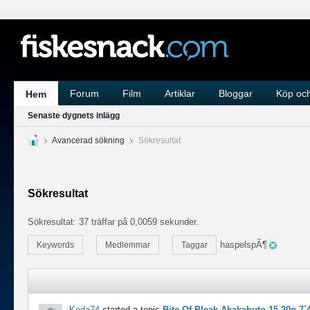
Forum
Film
Artiklar
Bloggar
Köp och
Hem
Senaste dygnets inlägg
Avancerad sökning
Sökresultat
Sökresultat
Sökresultat:
37 träffar på 0,0059 sekunder.
haspelspÃ¶
Keywords
Medlemmar
Taggar
Keda74
started a topic
Bite Of Bleak Akakabuto 15-20g 7´4