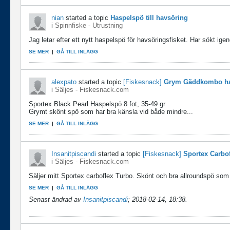
nian
started a topic
Haspelspö till havsöring
i
Spinnfiske - Utrustning
Jag letar efter ett nytt haspelspö för havsöringsfisket. Har sökt igen
SE MER
|
GÅ TILL INLÄGG
alexpato
started a topic
[Fiskesnack]
Grym Gäddkombo has
i
Säljes - Fiskesnack.com
Sportex Black Pearl Haspelspö 8 fot, 35-49 gr
Grymt skönt spö som har bra känsla vid både mindre...
SE MER
|
GÅ TILL INLÄGG
Insanitpiscandi
started a topic
[Fiskesnack]
Sportex Carbof
i
Säljes - Fiskesnack.com
Säljer mitt Sportex carboflex Turbo. Skönt och bra allroundspö som
SE MER
|
GÅ TILL INLÄGG
Senast ändrad av
Insanitpiscandi
;
2018-02-14, 18:38
.