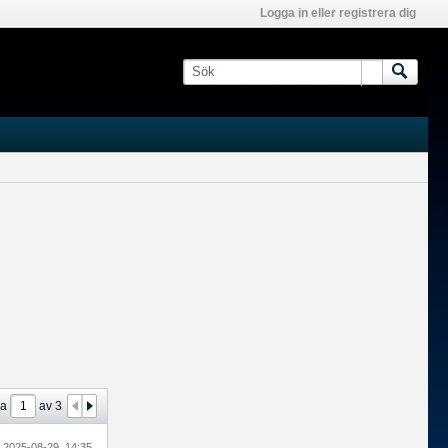
Logga in eller registrera dig
da
av
3
2025-08-29, 14:35