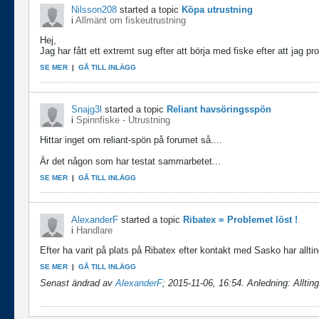
Nilsson208
started a topic
Köpa utrustning
i
Allmänt om fiskeutrustning
Hej,
Jag har fått ett extremt sug efter att börja med fiske efter att jag pr
SE MER
|
GÅ TILL INLÄGG
Snajg3l
started a topic
Reliant havsöringsspön
i
Spinnfiske - Utrustning
Hittar inget om reliant-spön på forumet så....
Är det någon som har testat sammarbetet...
SE MER
|
GÅ TILL INLÄGG
AlexanderF
started a topic
Ribatex = Problemet löst !
i
Handlare
Efter ha varit på plats på Ribatex efter kontakt med Sasko har allti
SE MER
|
GÅ TILL INLÄGG
Senast ändrad av
AlexanderF
;
2015-11-06, 16:54
.
Anledning:
Allting