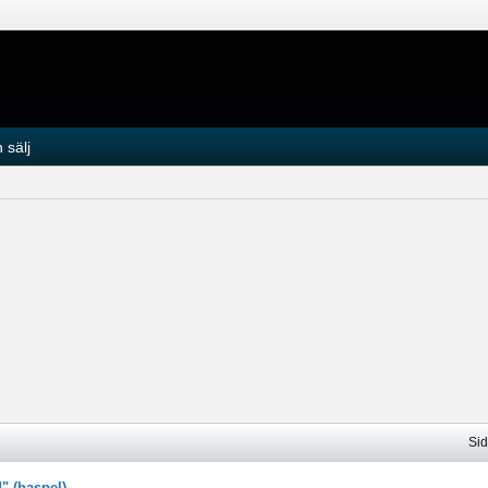
 sälj
Si
" (haspel)