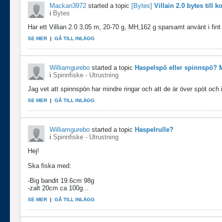
Mackan3972
started a topic
[Bytes]
Villain 2.0 bytes till k
i
Bytes
Har ett Villian 2.0 3,05 m, 20-70 g, MH,162 g sparsamt använt i fint
SE MER
|
GÅ TILL INLÄGG
Williamgurebo
started a topic
Haspelspö eller spinnspö? 
i
Spinnfiske - Utrustning
Jag vet att spinnspön har mindre ringar och att de är över spöt och i
SE MER
|
GÅ TILL INLÄGG
Williamgurebo
started a topic
Haspelrulle?
i
Spinnfiske - Utrustning
Hej!
Ska fiska med:
-Big bandit 19.6cm 98g
-zalt 20cm ca 100g...
SE MER
|
GÅ TILL INLÄGG