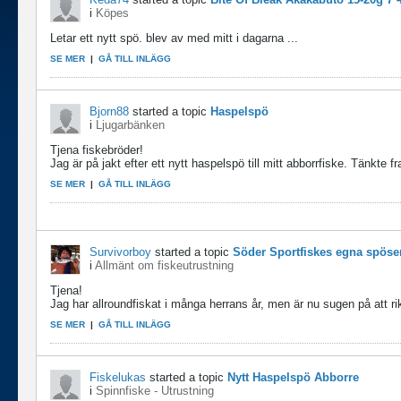
i
Köpes
Letar ett nytt spö. blev av med mitt i dagarna
...
SE MER
|
GÅ TILL INLÄGG
Bjorn88
started a topic
Haspelspö
i
Ljugarbänken
Tjena fiskebröder!
Jag är på jakt efter ett nytt haspelspö till mitt abborrfiske. Tänkte fra
SE MER
|
GÅ TILL INLÄGG
Survivorboy
started a topic
Söder Sportfiskes egna spöse
i
Allmänt om fiskeutrustning
Tjena!
Jag har allroundfiskat i många herrans år, men är nu sugen på att ri
SE MER
|
GÅ TILL INLÄGG
Fiskelukas
started a topic
Nytt Haspelspö Abborre
i
Spinnfiske - Utrustning