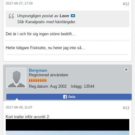
2017-09-27, 17:29
#12
Ursprungligen postat av
Leon
Slår Kanalgratis med hästlängder.
Det är i och för sig ingen större bedrift...
Hette tidigare Fisktutte, nu heter jag inte så...
Bergman
Registrerad användare
Reg.datum:
Aug 2002
Inlägg:
13544
Dela
2017-09-29, 11:07
#13
Kort trailer inför avsnitt 2: