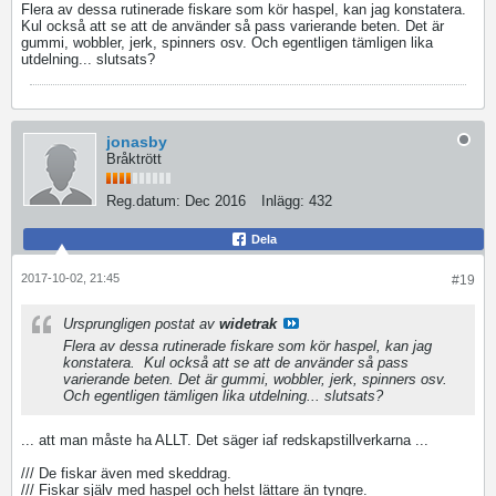
Flera av dessa rutinerade fiskare som kör haspel, kan jag konstatera.
Kul också att se att de använder så pass varierande beten. Det är
gummi, wobbler, jerk, spinners osv. Och egentligen tämligen lika
utdelning... slutsats?
jonasby
Bråktrött
Reg.datum:
Dec 2016
Inlägg:
432
Dela
2017-10-02, 21:45
#19
Ursprungligen postat av
widetrak
Flera av dessa rutinerade fiskare som kör haspel, kan jag
konstatera.
Kul också att se att de använder så pass
varierande beten. Det är gummi, wobbler, jerk, spinners osv.
Och egentligen tämligen lika utdelning... slutsats?
... att man måste ha ALLT. Det säger iaf redskapstillverkarna ...
/// De fiskar även med skeddrag.
/// Fiskar själv med haspel och helst lättare än tyngre.