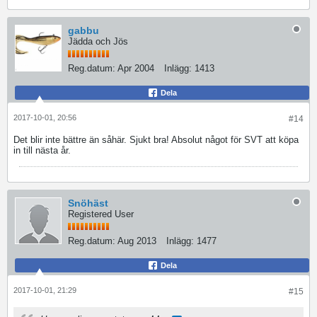
gabbu
Jädda och Jös
Reg.datum:
Apr 2004
Inlägg:
1413
Dela
2017-10-01, 20:56
#14
Det blir inte bättre än såhär. Sjukt bra! Absolut något för SVT att köpa
in till nästa år.
Snöhäst
Registered User
Reg.datum:
Aug 2013
Inlägg:
1477
Dela
2017-10-01, 21:29
#15