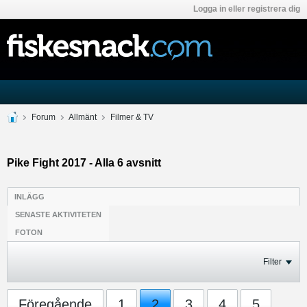
Logga in eller registrera dig
Forum
Allmänt
Filmer & TV
Pike Fight 2017 - Alla 6 avsnitt
INLÄGG
SENASTE AKTIVITETEN
FOTON
Filter
Föregående
1
2
3
4
5