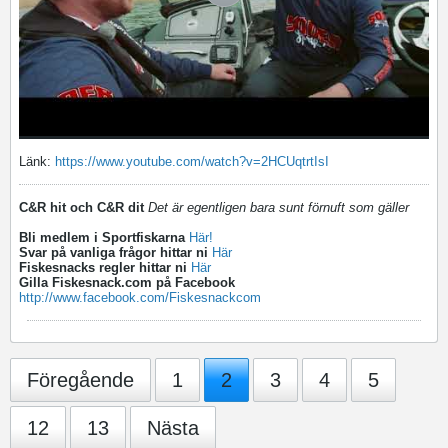
Länk:
https://www.youtube.com/watch?v=2HCUqtrtIsI
C&R hit och C&R dit
Det är egentligen bara sunt förnuft som gäller
Bli medlem i Sportfiskarna
Här!
Svar på vanliga frågor hittar ni
Här
Fiskesnacks regler hittar ni
Här
Gilla Fiskesnack.com på Facebook
http://www.facebook.com/Fiskesnackcom
Föregående
1
2
3
4
5
12
13
Nästa