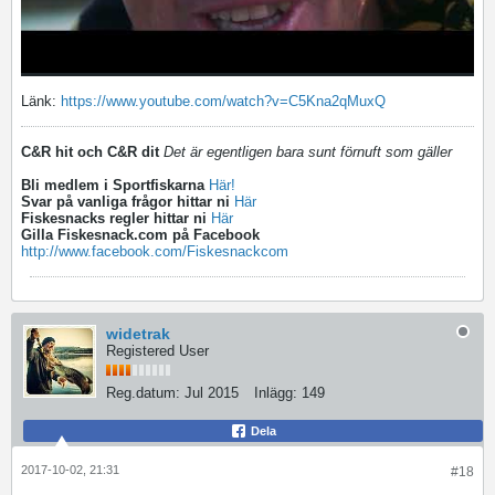
Länk:
https://www.youtube.com/watch?v=C5Kna2qMuxQ
C&R hit och C&R dit
Det är egentligen bara sunt förnuft som gäller
Bli medlem i Sportfiskarna
Här!
Svar på vanliga frågor hittar ni
Här
Fiskesnacks regler hittar ni
Här
Gilla Fiskesnack.com på Facebook
http://www.facebook.com/Fiskesnackcom
widetrak
Registered User
Reg.datum:
Jul 2015
Inlägg:
149
Dela
2017-10-02, 21:31
#18