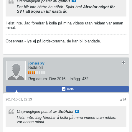
Ursprungligen postat av
gabbu
Det blir inte bättre än såhär. Sjukt bra!
Absolut något för
SVT att köpa in till nästa år
.
Helst inte. Jag föredrar å kolla på mina videos utan reklam var annan
minut.
Observera - lys ej på jordekorrarna, de kan bli bländade.
jonasby
Bråktrött
Reg.datum:
Dec 2016
Inlägg:
432
Dela
2017-10-01, 22:13
#16
Ursprungligen postat av
Snöhäst
Helst inte. Jag föredrar å kolla på mina videos utan reklam
var annan minut.