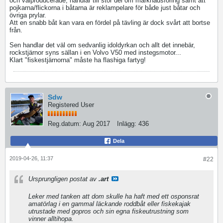
och välproducerade, handlar till stor del om marknadsföring samt att
pojkarna/flickorna i båtarna är reklampelare för både just båtar och
övriga prylar.
Att en snabb båt kan vara en fördel på tävling är dock svårt att bortse
från.
Sen handlar det väl om sedvanlig idoldyrkan och allt det innebär,
rockstjärnor syns sällan i en Volvo V50 med instegsmotor...
Klart "fiskestjärnorna" måste ha flashiga fartyg!
Sdw
Registered User
Reg.datum:
Aug 2017
Inlägg:
436
Dela
2019-04-26, 11:37
#22
Ursprungligen postat av
.art
Leker med tanken att dom skulle ha haft med ett osponsrat
amatörlag i en gammal läckande roddbåt eller fiskekajak
utrustade med gopros och sin egna fiskeutrustning som
vinner alltihopa.