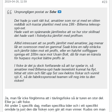
2019-04-26, 11:59
#23
Ursprungligen postat av
Sdw
Det hade ju varit rätt kul, amatörer som ror ut med en sliten
roddbåt och kastar planlöst med sina 199:- Biltema telesop-
spö-set.
Hade varit en spännande jämförelse att se hur stor skillnad
det hade varit i fiskelycka jämfört med proffsen.
Alltid intressant att se proffs jämfört med amatörer, jag menar
låt en svensson med en gammal Saab köra en rally-sträcka
och jämför tiden mot ett proffs, eller en halvfet soffliggare
springa ett 100m race mot Usain Bolt, då får man en känsla
för hurpass mycket bättre proffs är.
I fiske är det ju dock fortfarande så att tur spelar in, så
amatörer med Biltema-spö hade teoretiskt kunnat ha flyt,
hittat ett stim och fått upp 5st sex-hektos fiskar och vunnit
sjö X, så de fabrikssponsrad teamen vill nog inte ta den
risken!
Ja, man får icke förglömma att i tävlingsfiske så är turen en stor del.
Eller ja i allt fiske.
Att under 1 specifik dag, mellan specifika tider och i ett specifikt
område ta just den där fisken som gör att man vinner. Kudos om man