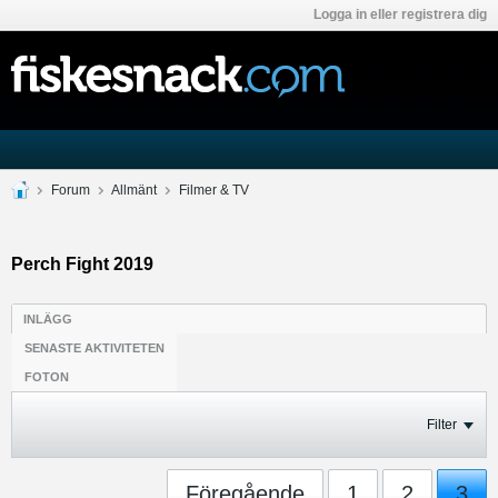
Logga in eller registrera dig
Forum
Allmänt
Filmer & TV
Perch Fight 2019
INLÄGG
SENASTE AKTIVITETEN
FOTON
Filter
Föregående
1
2
3