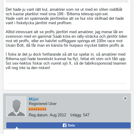
Det hade ju varit rätt kul, amatörer som ror ut med en sliten roddbåt
och kastar planlöst med sina 199:- Biltema telesop-spö-set.
Hade varit en spännande jämförelse att se hur stor skillnad det hade
varit i fiskelycka jämfört med proffsen.
Alltid intressant att se proffs jämfört med amatörer, jag menar låt en
svensson med en gammal Saab köra en rally-sträcka och jämför tiden
mot ett proffs, eller en halvfet soffliggare springa ett 100m race mot
Usain Bolt, då får man en känsla för hurpass mycket bättre proffs är.
I fiske är det ju dock fortfarande så att tur spelar in, så amatörer med
Biltema-spö hade teoretiskt kunnat ha flyt, hittat ett stim och fått upp
5st sex-hektos fiskar och vunnit sjö X, så de fabrikssponsrad teamen
vill nog inte ta den risken!
Mijni
Registered User
Reg.datum:
Aug 2012
Inlägg:
547
Dela