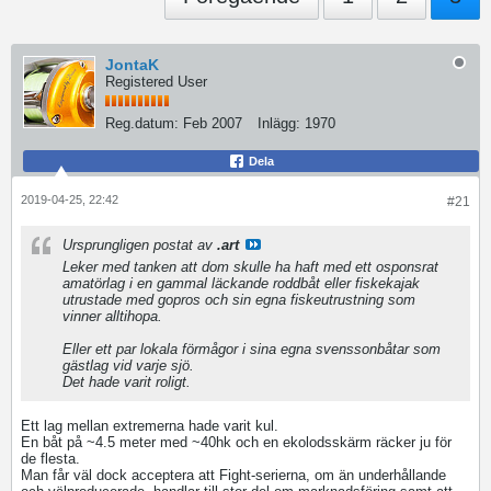
JontaK
Registered User
Reg.datum:
Feb 2007
Inlägg:
1970
Dela
2019-04-25, 22:42
#21
Ursprungligen postat av
.art
Leker med tanken att dom skulle ha haft med ett osponsrat
amatörlag i en gammal läckande roddbåt eller fiskekajak
utrustade med gopros och sin egna fiskeutrustning som
vinner alltihopa.
Eller ett par lokala förmågor i sina egna svenssonbåtar som
gästlag vid varje sjö.
Det hade varit roligt.
Ett lag mellan extremerna hade varit kul.
En båt på ~4.5 meter med ~40hk och en ekolodsskärm räcker ju för
de flesta.
Man får väl dock acceptera att Fight-serierna, om än underhållande