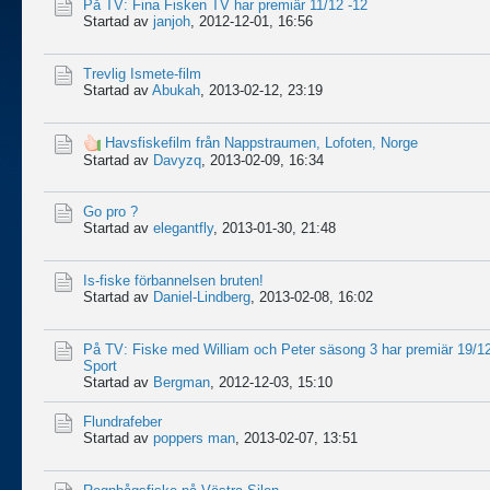
På TV: Fina Fisken TV har premiär 11/12 -12
Startad av
janjoh
,
2012-12-01, 16:56
Trevlig Ismete-film
Startad av
Abukah
,
2013-02-12, 23:19
Havsfiskefilm från Nappstraumen, Lofoten, Norge
Startad av
Davyzq
,
2013-02-09, 16:34
Go pro ?
Startad av
elegantfly
,
2013-01-30, 21:48
Is-fiske förbannelsen bruten!
Startad av
Daniel-Lindberg
,
2013-02-08, 16:02
På TV: Fiske med William och Peter säsong 3 har premiär 19/12
Sport
Startad av
Bergman
,
2012-12-03, 15:10
Flundrafeber
Startad av
poppers man
,
2013-02-07, 13:51