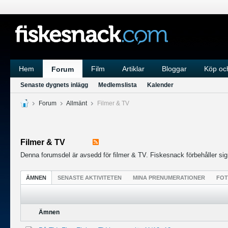
Hem
Film
Artiklar
Bloggar
Köp och
Forum
Senaste dygnets inlägg
Medlemslista
Kalender
Forum
Allmänt
Filmer & TV
Filmer & TV
Denna forumsdel är avsedd för filmer & TV. Fiskesnack förbehåller sig rä
ÄMNEN
SENASTE AKTIVITETEN
MINA PRENUMERATIONER
FO
Ämnen