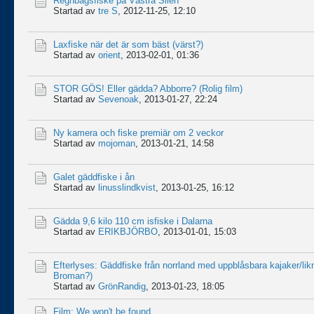
Regnbågsfiske på Västra Silen
Startad av
tre S
,
2012-11-25, 12:10
Laxfiske när det är som bäst (värst?)
Startad av
orient
,
2013-02-01, 01:36
STOR GÖS! Eller gädda? Abborre? (Rolig film)
Startad av
Sevenoak
,
2013-01-27, 22:24
Ny kamera och fiske premiär om 2 veckor
Startad av
mojoman
,
2013-01-21, 14:58
Galet gäddfiske i ån
Startad av
linusslindkvist
,
2013-01-25, 16:12
Gädda 9,6 kilo 110 cm isfiske i Dalarna
Startad av
ERIKBJÖRBO
,
2013-01-01, 15:03
Efterlyses: Gäddfiske från norrland med uppblåsbara kajaker/li
Broman?)
Startad av
GrönRandig
,
2013-01-23, 18:05
Film: We won't be found...