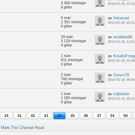
3 406 visningar
2013-01-25, 23:16
0 gillar
6 svar
av
lintrassel
2 351 visningar
2013-01-25, 22:21
0 gillar
18 svar
av
snubben94
3 129 visningar
2013-01-25, 11:51
0 gillar
1 svar
av
KnudorFnuge
611 visningar
2013-01-24, 10:39
0 gillar
2 svar
av
Gonzo79
766 visningar
2013-01-16, 09:36
0 gillar
1 svar
av
vidöstern
1 295 visningar
2013-01-14, 20:21
0 gillar
34
41
42
43
44
45
46
47
54
94
Mark This Channel Read