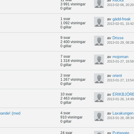
11 svar
av
Kecka
3 991 visningar
2013-02-06, 20:20
0 gillar
1 svar
av
gädd-freak
1 092 visningar
2013-02-01, 15:42
0 gillar
9 svar
av
Drisse
2 400 visningar
2013-01-29, 08:28
0 gillar
7 svar
av
mojoman
1 318 visningar
2013-01-27, 16:58
0 gillar
2 svar
av
orient
1 267 visningar
2013-01-27, 13:54
0 gillar
10 svar
av
ERIKBJÖR
2 463 visningar
2013-01-26, 14:49
0 gillar
knande! (med
4 svar
av
Laxakungen
910 visningar
2013-01-26, 08:34
0 gillar
24 svar
av
Puttepate