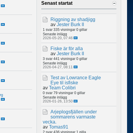
Senast startat
Riggning av shadjigg
av
Jester Burk II
1 svar
335 visningar
0 gillar
Senaste inlägg
2026-05-20, 07:46
Fiske är för alla
av
Jester Burk II
3 svar
441 visningar
0 gillar
Senaste inlägg
2026-04-27, 08:11
Test av Lowrance Eagle
Eye til isfiske
av
Team Colibri
0 svar
79 visningar
0 gillar
rg
Senaste inlägg
2026-01-26, 13:50
Arjeplogsfjällen under
sommarens varmaste
vecka.
av
Tomas91
2 svar
436 visningar
1 gilla