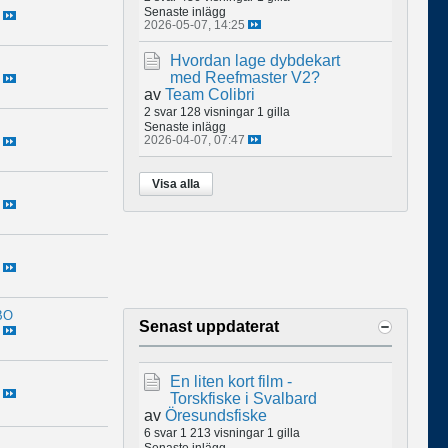
Senaste inlägg
2026-05-07, 14:25
Hvordan lage dybdekart
med Reefmaster V2?
av
Team Colibri
2 svar
128 visningar
1 gilla
Senaste inlägg
2026-04-07, 07:47
Visa alla
BO
Senast uppdaterat
En liten kort film -
Torskfiske i Svalbard
av
Öresundsfiske
6 svar
1 213 visningar
1 gilla
Senaste inlägg