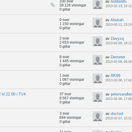
100 svar
av
teddan85
28 126 visningar
2013-02-13, 19:11
0 gillar
0 svar
av
Abukah
1 150 visningar
2013-02-12, 23:19
0 gillar
2 svar
av
Davyzq
2 653 visningar
2013-02-09, 18:11
0 gillar
8 svar
av
Demeter
1 445 visningar
2013-02-09, 06:30
0 gillar
1 svar
av
RK99
1 087 visningar
2013-02-08, 17:42
0 gillar
 kl 22:00 i TV4
37 svar
av
petersandbe
8 567 visningar
2013-02-08, 17:06
0 gillar
3 svar
av
doctool
694 visningar
2013-02-07, 15:31
0 gillar