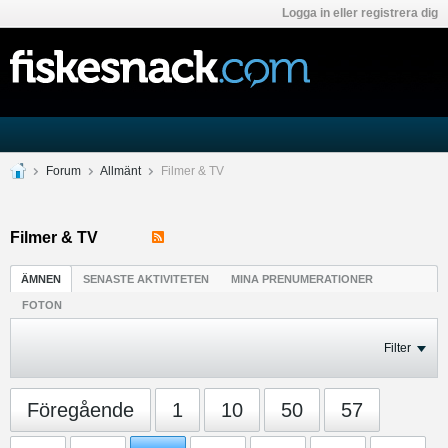
Logga in eller registrera dig
Forum
Allmänt
Filmer & TV
Filmer & TV
ÄMNEN
SENASTE AKTIVITETEN
MINA PRENUMERATIONER
FOTON
Filter
Föregående
1
10
50
57