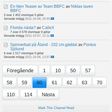
En liten Teaser av Team BBFC
av
Niklas laven
BBFC
3 svar
1 402 visningar
0 gillar
Senaste inlägg
2011-10-08, 20:55
Florida nästa?
av
CalleX
7 svar
4 578 visningar
0 gillar
Senaste inlägg
2011-10-07, 12:11
Spinnerbait på Åland - 102 cm gädda!
av
Pontus
Sjölund
4 svar
1 517 visningar
0 gillar
Senaste inlägg
2011-10-06, 13:07
Föregående
1
10
50
57
58
59
60
61
62
63
70
110
114
Nästa
Mark This Channel Read