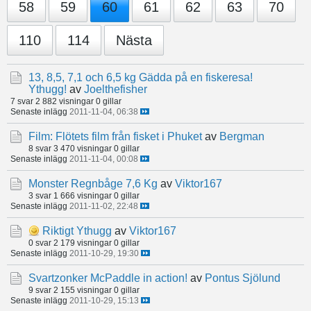
58
59
60
61
62
63
70
110
114
Nästa
13, 8,5, 7,1 och 6,5 kg Gädda på en fiskeresa!
Ythugg!
av
Joelthefisher
7 svar
2 882 visningar
0 gillar
Senaste inlägg
2011-11-04, 06:38
Film: Flötets film från fisket i Phuket
av
Bergman
8 svar
3 470 visningar
0 gillar
Senaste inlägg
2011-11-04, 00:08
Monster Regnbåge 7,6 Kg
av
Viktor167
3 svar
1 666 visningar
0 gillar
Senaste inlägg
2011-11-02, 22:48
Riktigt Ythugg
av
Viktor167
0 svar
2 179 visningar
0 gillar
Senaste inlägg
2011-10-29, 19:30
Svartzonker McPaddle in action!
av
Pontus Sjölund
9 svar
2 155 visningar
0 gillar
Senaste inlägg
2011-10-29, 15:13