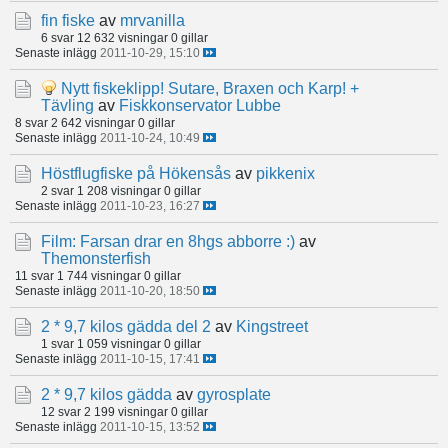
fin fiske
av
mrvanilla
6 svar
12 632 visningar
0 gillar
Senaste inlägg
2011-10-29, 15:10
Nytt fiskeklipp! Sutare, Braxen och Karp! +
Tävling
av
Fiskkonservator Lubbe
8 svar
2 642 visningar
0 gillar
Senaste inlägg
2011-10-24, 10:49
Höstflugfiske på Hökensås
av
pikkenix
2 svar
1 208 visningar
0 gillar
Senaste inlägg
2011-10-23, 16:27
Film: Farsan drar en 8hgs abborre :)
av
Themonsterfish
11 svar
1 744 visningar
0 gillar
Senaste inlägg
2011-10-20, 18:50
2 * 9,7 kilos gädda del 2
av
Kingstreet
1 svar
1 059 visningar
0 gillar
Senaste inlägg
2011-10-15, 17:41
2 * 9,7 kilos gädda
av
gyrosplate
12 svar
2 199 visningar
0 gillar
Senaste inlägg
2011-10-15, 13:52