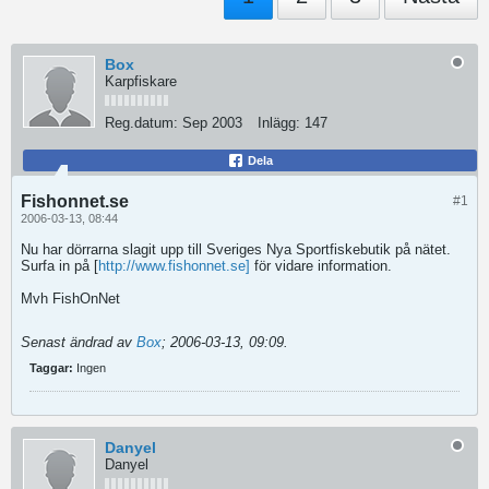
Box
Karpfiskare
Reg.datum:
Sep 2003
Inlägg:
147
Dela
Fishonnet.se
#1
2006-03-13, 08:44
Nu har dörrarna slagit upp till Sveriges Nya Sportfiskebutik på nätet.
Surfa in på [
http://www.fishonnet.se]
för vidare information.
Mvh FishOnNet
Senast ändrad av
Box
;
2006-03-13, 09:09
.
Taggar:
Ingen
Danyel
Danyel