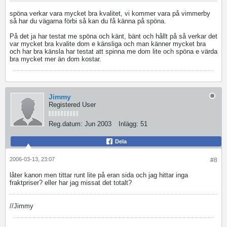
spöna verkar vara mycket bra kvalitet, vi kommer vara på vimmerby
så har du vägarna förbi så kan du få känna på spöna.
På det ja har testat me spöna och känt, bänt och hållt på så verkar det
var mycket bra kvalite dom e känsliga och man känner mycket bra
och har bra känsla har testat att spinna me dom lite och spöna e värda
bra mycket mer än dom kostar.
Jimmy
Registered User
Reg.datum:
Jun 2003
Inlägg:
51
Dela
2006-03-13, 23:07
#8
låter kanon men tittar runt lite på eran sida och jag hittar inga
fraktpriser? eller har jag missat det totalt?
//Jimmy