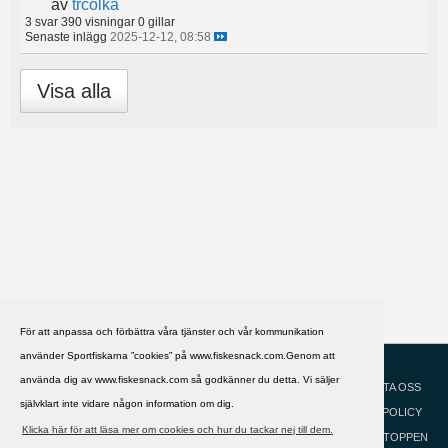
av
trcolka
3 svar
390 visningar
0 gillar
Senaste inlägg
2025-12-12, 08:58
Visa alla
För att anpassa och förbättra våra tjänster och vår kommunikation
använder Sportfiskarna ”cookies” på www.fiskesnack.com.Genom att
HJÄLP
Svenska
använda dig av www.fiskesnack.com så godkänner du detta. Vi säljer
KONTAKTA OSS
självklart inte vidare någon information om dig.
COOKIEPOLICY
Klicka här för att läsa mer om cookies och hur du tackar nej till dem.
GÅ TILL TOPPEN