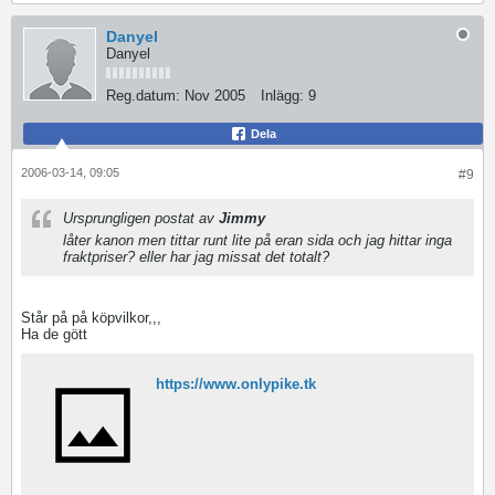
Danyel
Danyel
Reg.datum:
Nov 2005
Inlägg:
9
Dela
2006-03-14, 09:05
#9
Ursprungligen postat av
Jimmy
låter kanon men tittar runt lite på eran sida och jag hittar inga
fraktpriser? eller har jag missat det totalt?
Står på på köpvilkor,,,
Ha de gött
https://www.onlypike.tk