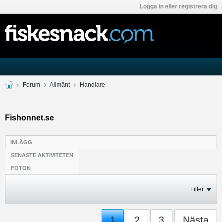
Logga in eller registrera dig
Forum
Allmänt
Handlare
Fishonnet.se
INLÄGG
SENASTE AKTIVITETEN
FOTON
Filter
1
2
3
Nästa