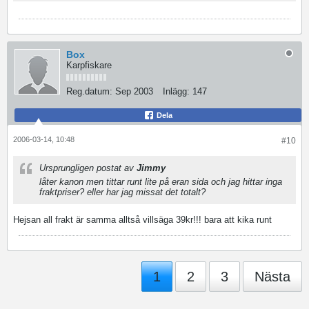
Box
Karpfiskare
Reg.datum:
Sep 2003
Inlägg:
147
Dela
2006-03-14, 10:48
#10
Ursprungligen postat av
Jimmy
låter kanon men tittar runt lite på eran sida och jag hittar inga
fraktpriser? eller har jag missat det totalt?
Hejsan all frakt är samma alltså villsäga 39kr!!! bara att kika runt
1
2
3
Nästa