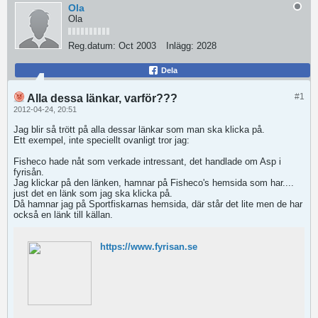
Ola
Ola
Reg.datum:
Oct 2003
Inlägg:
2028
Dela
#1
Alla dessa länkar, varför???
2012-04-24, 20:51
Jag blir så trött på alla dessar länkar som man ska klicka på.
Ett exempel, inte speciellt ovanligt tror jag:
Fisheco hade nåt som verkade intressant, det handlade om Asp i
fyrisån.
Jag klickar på den länken, hamnar på Fisheco's hemsida som har....
just det en länk som jag ska klicka på.
Då hamnar jag på Sportfiskarnas hemsida, där står det lite men de har
också en länk till källan.
https://www.fyrisan.se