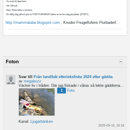
-Ta med skräpet hem.
-Var ödmjuk.
-Njut. Sluta hetsa o stressa.
-En dålig dag på/vid sjön är FORTFARANDE bättre än en bra dag på jobbet. [/FONT]
http://mammatalar.blogspot.com
, Knudor Fnugelfufens Flurbaderf...
Foton
Svar till
Från land/båt efterleksfiske 2024 efter gädda
av
megabuzz
Väcker liv i tråden. Där jag fiskade i våras så lekte gäddorna från början av mars hela vägen in i juni...
1
Foto
Kanal:
Ljugarbänken
2025-09-15, 16:18