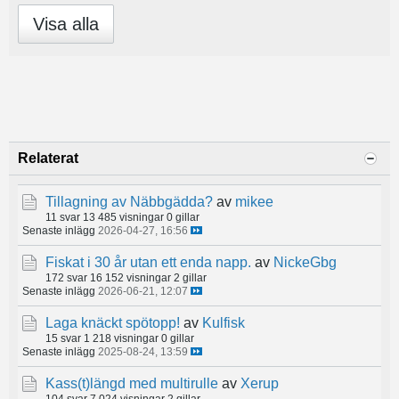
Visa alla
Relaterat
Tillagning av Näbbgädda?
av
mikee
11 svar
13 485 visningar
0 gillar
Senaste inlägg
2026-04-27, 16:56
Fiskat i 30 år utan ett enda napp.
av
NickeGbg
172 svar
16 152 visningar
2 gillar
Senaste inlägg
2026-06-21, 12:07
Laga knäckt spötopp!
av
Kulfisk
15 svar
1 218 visningar
0 gillar
Senaste inlägg
2025-08-24, 13:59
Kass(t)längd med multirulle
av
Xerup
104 svar
7 024 visningar
2 gillar