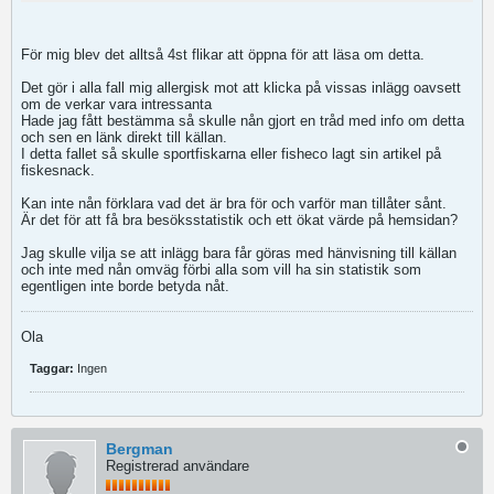
För mig blev det alltså 4st flikar att öppna för att läsa om detta.
Det gör i alla fall mig allergisk mot att klicka på vissas inlägg oavsett
om de verkar vara intressanta
Hade jag fått bestämma så skulle nån gjort en tråd med info om detta
och sen en länk direkt till källan.
I detta fallet så skulle sportfiskarna eller fisheco lagt sin artikel på
fiskesnack.
Kan inte nån förklara vad det är bra för och varför man tillåter sånt.
Är det för att få bra besöksstatistik och ett ökat värde på hemsidan?
Jag skulle vilja se att inlägg bara får göras med hänvisning till källan
och inte med nån omväg förbi alla som vill ha sin statistik som
egentligen inte borde betyda nåt.
Ola
Taggar:
Ingen
Bergman
Registrerad användare