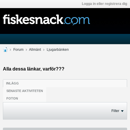
Logga in eller registrera dig
Forum
Allmänt
Ljugarbänken
Alla dessa länkar, varför???
INLÄGG
SENASTE AKTIVITETEN
FOTON
Filter