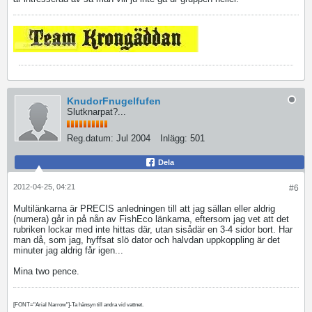
KnudorFnugelfufen
Slutknarpat?...
Reg.datum:
Jul 2004
Inlägg:
501
Dela
2012-04-25, 04:21
#6
Multilänkarna är PRECIS anledningen till att jag sällan eller aldrig
(numera) går in på nån av FishEco länkarna, eftersom jag vet att det
rubriken lockar med inte hittas där, utan sisådär en 3-4 sidor bort. Har
man då, som jag, hyffsat slö dator och halvdan uppkoppling är det
minuter jag aldrig får igen...
Mina two pence.
[FONT="Arial Narrow"]-Ta hänsyn till andra vid vattnet.