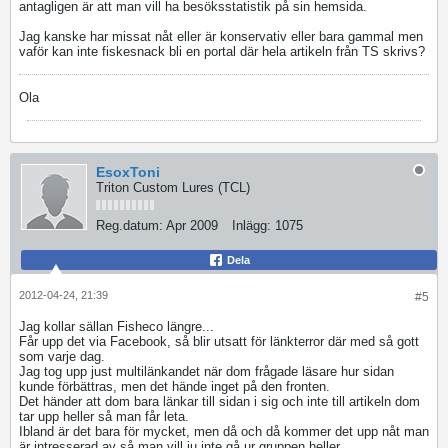
antagligen är att man vill ha besöksstatistik på sin hemsida.
Jag kanske har missat nåt eller är konservativ eller bara gammal men
vaför kan inte fiskesnack bli en portal där hela artikeln från TS skrivs?
Ola
EsoxToni
Triton Custom Lures (TCL)
Reg.datum:
Apr 2009
Inlägg:
1075
Dela
2012-04-24, 21:39
#5
Jag kollar sällan Fisheco längre...
Får upp det via Facebook, så blir utsatt för länkterror där med så gott
som varje dag.
Jag tog upp just multilänkandet när dom frågade läsare hur sidan
kunde förbättras, men det hände inget på den fronten.
Det händer att dom bara länkar till sidan i sig och inte till artikeln dom
tar upp heller så man får leta.
Ibland är det bara för mycket, men då och då kommer det upp nåt man
är intresserad av så man vill ju inte gå ur gruppen heller.