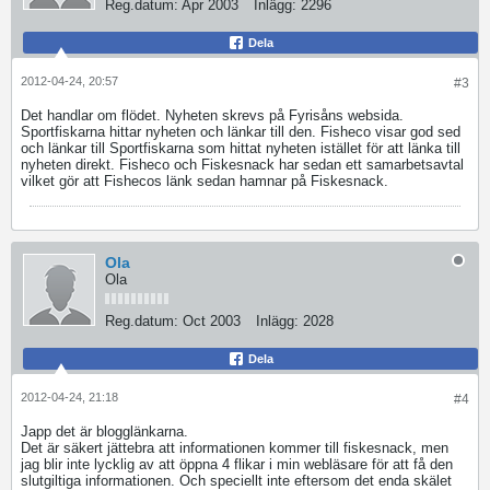
Reg.datum:
Apr 2003
Inlägg:
2296
Dela
2012-04-24, 20:57
#3
Det handlar om flödet. Nyheten skrevs på Fyrisåns websida.
Sportfiskarna hittar nyheten och länkar till den. Fisheco visar god sed
och länkar till Sportfiskarna som hittat nyheten istället för att länka till
nyheten direkt. Fisheco och Fiskesnack har sedan ett samarbetsavtal
vilket gör att Fishecos länk sedan hamnar på Fiskesnack.
Ola
Ola
Reg.datum:
Oct 2003
Inlägg:
2028
Dela
2012-04-24, 21:18
#4
Japp det är blogglänkarna.
Det är säkert jättebra att informationen kommer till fiskesnack, men
jag blir inte lycklig av att öppna 4 flikar i min webläsare för att få den
slutgiltiga informationen. Och speciellt inte eftersom det enda skälet