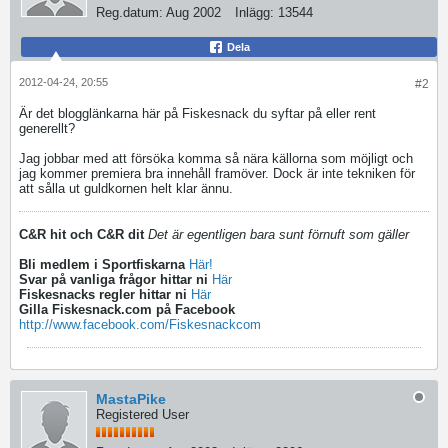
Reg.datum:
Aug 2002
Inlägg:
13544
Dela
2012-04-24, 20:55
#2
Är det blogglänkarna här på Fiskesnack du syftar på eller rent
generellt?
Jag jobbar med att försöka komma så nära källorna som möjligt och
jag kommer premiera bra innehåll framöver. Dock är inte tekniken för
att sålla ut guldkornen helt klar ännu.
C&R hit och C&R dit
Det är egentligen bara sunt förnuft som gäller
Bli medlem i Sportfiskarna
Här!
Svar på vanliga frågor hittar ni
Här
Fiskesnacks regler hittar ni
Här
Gilla Fiskesnack.com på Facebook
http://www.facebook.com/Fiskesnackcom
MastaPike
Registered User