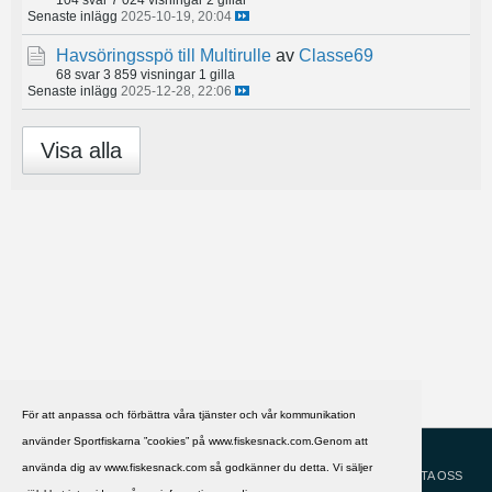
Senaste inlägg
2025-10-19, 20:04
Havsöringsspö till Multirulle
av
Classe69
68 svar
3 859 visningar
1 gilla
Senaste inlägg
2025-12-28, 22:06
Visa alla
För att anpassa och förbättra våra tjänster och vår kommunikation
använder Sportfiskarna ”cookies” på www.fiskesnack.com.Genom att
HJÄLP
Svenska
använda dig av www.fiskesnack.com så godkänner du detta. Vi säljer
KONTAKTA OSS