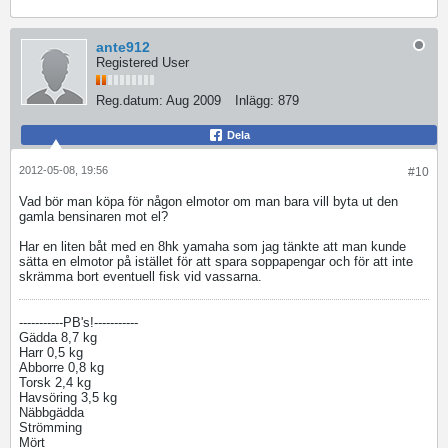
ante912
Registered User
Reg.datum:
Aug 2009
Inlägg:
879
Dela
2012-05-08, 19:56
#10
Vad bör man köpa för någon elmotor om man bara vill byta ut den
gamla bensinaren mot el?
Har en liten båt med en 8hk yamaha som jag tänkte att man kunde
sätta en elmotor på istället för att spara soppapengar och för att inte
skrämma bort eventuell fisk vid vassarna.
-----------PB's!-----------
Gädda 8,7 kg
Harr 0,5 kg
Abborre 0,8 kg
Torsk 2,4 kg
Havsöring 3,5 kg
Näbbgädda
Strömming
Mört