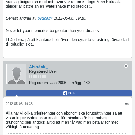
Vad jag tidigare sa med mitt svar var att en 5-stegs Minn-Kota alla
gånger är bättre än en Watersnake med steglöst...
Senast ändrad av
byggarn
;
2012-05-08, 19:18
.
Never let your memories be greater then your dreams...
I händerna på ett klantarsel blir även den dyraste utrustning förvandlad
till odugligt skit...
Alsbäck_
Registered User
Reg.datum:
Jan 2006
Inlägg:
430
Dela
2012-05-08, 19:38
#9
Alla har vi olika prioriteringar och ekonomiska förutsättningar så att
vissa köper watersnake istället för minnkota är helt naturligt
grundprincipen är dock alltid att man får vad man betalar för med
väldigt få undantag.