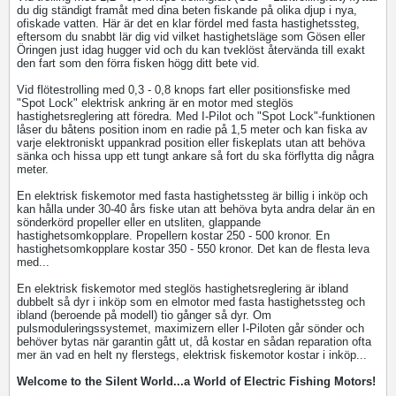
du dig ständigt framåt med dina beten fiskande på olika djup i nya,
ofiskade vatten. Här är det en klar fördel med fasta hastighetssteg,
eftersom du snabbt lär dig vid vilket hastighetsläge som Gösen eller
Öringen just idag hugger vid och du kan tveklöst återvända till exakt
den fart som den förra fisken högg ditt bete vid.
Vid flötestrolling med 0,3 - 0,8 knops fart eller positionsfiske med
"Spot Lock" elektrisk ankring är en motor med steglös
hastighetsreglering att föredra. Med I-Pilot och "Spot Lock"-funktionen
låser du båtens position inom en radie på 1,5 meter och kan fiska av
varje elektroniskt uppankrad position eller fiskeplats utan att behöva
sänka och hissa upp ett tungt ankare så fort du ska förflytta dig några
meter.
En elektrisk fiskemotor med fasta hastighetssteg är billig i inköp och
kan hålla under 30-40 års fiske utan att behöva byta andra delar än en
sönderkörd propeller eller en utsliten, glappande
hastighetsomkopplare. Propellern kostar 250 - 500 kronor. En
hastighetsomkopplare kostar 350 - 550 kronor. Det kan de flesta leva
med...
En elektrisk fiskemotor med steglös hastighetsreglering är ibland
dubbelt så dyr i inköp som en elmotor med fasta hastighetssteg och
ibland (beroende på modell) tio gånger så dyr. Om
pulsmoduleringssystemet, maximizern eller I-Piloten går sönder och
behöver bytas när garantin gått ut, då kostar en sådan reparation ofta
mer än vad en helt ny flerstegs, elektrisk fiskemotor kostar i inköp...
Welcome to the Silent World...a World of Electric Fishing Motors!