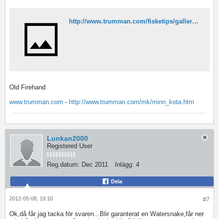
http://www.trumman.com/fisketips/galleri_34.htm
Old Firehand
www.trumman.com
-
http://www.trumman.com/mk/minn_kota.htm
Lunkan2000
Registered User
Reg.datum:
Dec 2011
Inlägg:
4
Dela
2012-05-08, 19:10
#7
Ok,då får jag tacka för svaren...Blir garanterat en Watersnake,får ner