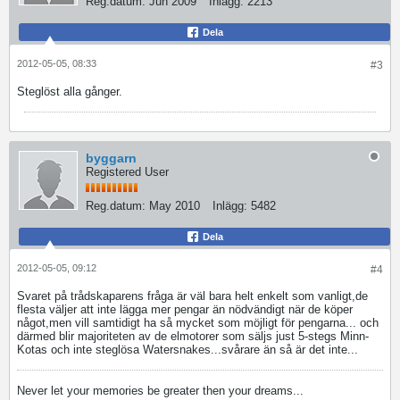
Reg.datum:
Jun 2009
Inlägg:
2213
Dela
2012-05-05, 08:33
#3
Steglöst alla gånger.
byggarn
Registered User
Reg.datum:
May 2010
Inlägg:
5482
Dela
2012-05-05, 09:12
#4
Svaret på trådskaparens fråga är väl bara helt enkelt som vanligt,de
flesta väljer att inte lägga mer pengar än nödvändigt när de köper
något,men vill samtidigt ha så mycket som möjligt för pengarna... och
därmed blir majoriteten av de elmotorer som säljs just 5-stegs Minn-
Kotas och inte steglösa Watersnakes...svårare än så är det inte...
Never let your memories be greater then your dreams...