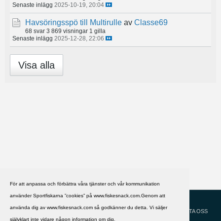
Senaste inlägg
2025-10-19, 20:04
Havsöringsspö till Multirulle
av
Classe69
68 svar
3 869 visningar
1 gilla
Senaste inlägg
2025-12-28, 22:06
Visa alla
För att anpassa och förbättra våra tjänster och vår kommunikation
använder Sportfiskarna ”cookies” på www.fiskesnack.com.Genom att
HJÄLP
Svenska
använda dig av www.fiskesnack.com så godkänner du detta. Vi säljer
KONTAKTA OSS
självklart inte vidare någon information om dig.