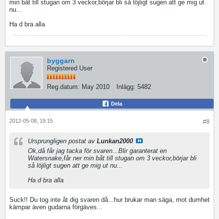
min båt till stugan om 3 veckor,börjar bli så löjligt sugen att ge mig ut
nu...
Ha d bra alla
byggarn
Registered User
Reg.datum:
May 2010
Inlägg:
5482
Dela
2012-05-08, 19:15
#8
Ursprungligen postat av
Lunkan2000
Ok,då får jag tacka för svaren...Blir garanterat en
Watersnake,får ner min båt till stugan om 3 veckor,börjar bli
så löjligt sugen att ge mig ut nu...
Ha d bra alla
Suck!! Du tog inte åt dig svaren då...hur brukar man säga, mot dumhet
kämpar även gudarna förgäves...