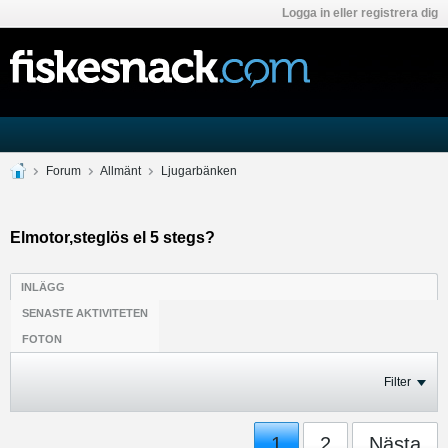
Logga in eller registrera dig
Forum
Allmänt
Ljugarbänken
Elmotor,steglös el 5 stegs?
INLÄGG
SENASTE AKTIVITETEN
FOTON
Filter
1
2
Nästa