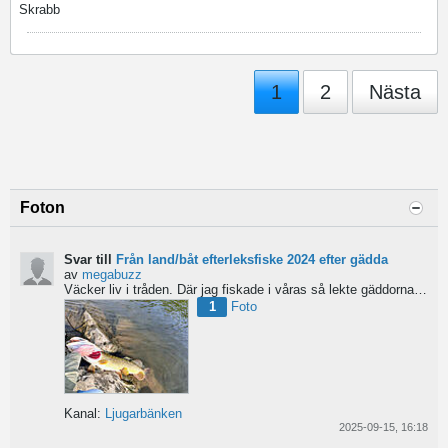
Skrabb
1
2
Nästa
Foton
Svar till
Från land/båt efterleksfiske 2024 efter gädda
av
megabuzz
Väcker liv i tråden. Där jag fiskade i våras så lekte gäddorna från början av mars hela vägen in i juni...
1
Foto
Kanal:
Ljugarbänken
2025-09-15, 16:18