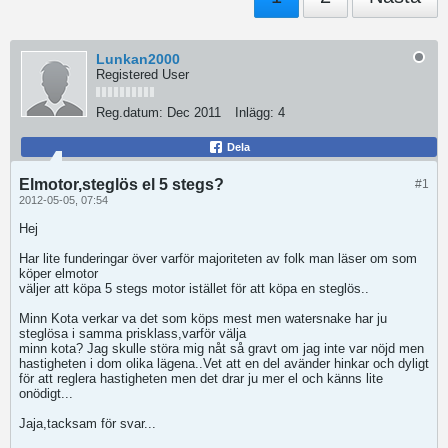
Lunkan2000
Registered User
Reg.datum:
Dec 2011
Inlägg:
4
Dela
Elmotor,steglös el 5 stegs?
#1
2012-05-05, 07:54
Hej
Har lite funderingar över varför majoriteten av folk man läser om som
köper elmotor
väljer att köpa 5 stegs motor istället för att köpa en steglös..
Minn Kota verkar va det som köps mest men watersnake har ju
steglösa i samma prisklass,varför välja
minn kota? Jag skulle störa mig nåt så gravt om jag inte var nöjd men
hastigheten i dom olika lägena..Vet att en del avänder hinkar och dyligt
för att reglera hastigheten men det drar ju mer el och känns lite
onödigt...
Jaja,tacksam för svar...