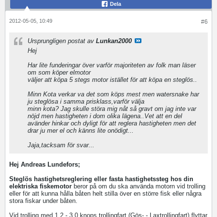
Dela
2012-05-05, 10:49
#6
Ursprungligen postat av
Lunkan2000
Hej
Har lite funderingar över varför majoriteten av folk man läser
om som köper elmotor
väljer att köpa 5 stegs motor istället för att köpa en steglös..
Minn Kota verkar va det som köps mest men watersnake har
ju steglösa i samma prisklass,varför välja
minn kota? Jag skulle störa mig nåt så gravt om jag inte var
nöjd men hastigheten i dom olika lägena..Vet att en del
avänder hinkar och dyligt för att reglera hastigheten men det
drar ju mer el och känns lite onödigt...
Jaja,tacksam för svar...
Hej Andreas Lundefors;
Steglös hastighetsreglering eller fasta hastighetssteg hos din
elektriska fiskemotor
beror på om du ska använda motorn vid trolling
eller för att kunna hålla båten helt stilla över en större fisk eller några
stora fiskar under båten.
Vid trolling med 1,2 - 3,0 knops trollingfart (Gös- - Laxtrollingfart) flyttar