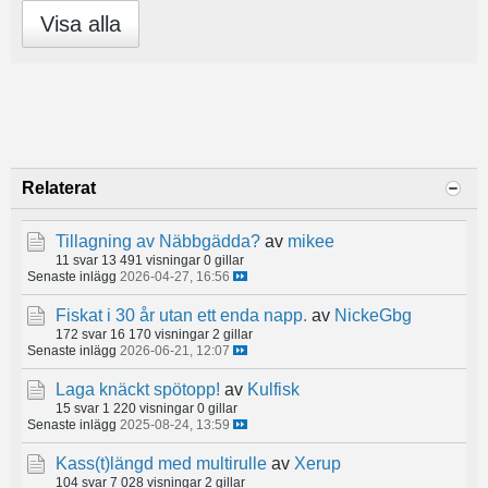
Visa alla
Relaterat
Tillagning av Näbbgädda?
av
mikee
11 svar
13 491 visningar
0 gillar
Senaste inlägg
2026-04-27, 16:56
Fiskat i 30 år utan ett enda napp.
av
NickeGbg
172 svar
16 170 visningar
2 gillar
Senaste inlägg
2026-06-21, 12:07
Laga knäckt spötopp!
av
Kulfisk
15 svar
1 220 visningar
0 gillar
Senaste inlägg
2025-08-24, 13:59
Kass(t)längd med multirulle
av
Xerup
104 svar
7 028 visningar
2 gillar