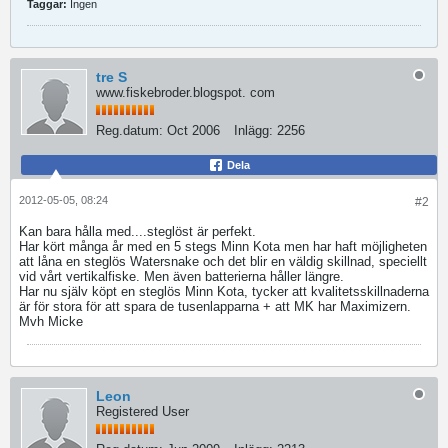
Taggar:
Ingen
tre S
www.fiskebroder.blogspot. com
Reg.datum:
Oct 2006
Inlägg:
2256
Dela
2012-05-05, 08:24
#2
Kan bara hålla med....steglöst är perfekt.
Har kört många år med en 5 stegs Minn Kota men har haft möjligheten
att låna en steglös Watersnake och det blir en väldig skillnad, speciellt
vid vårt vertikalfiske. Men även batterierna håller längre.
Har nu själv köpt en steglös Minn Kota, tycker att kvalitetsskillnaderna
är för stora för att spara de tusenlapparna + att MK har Maximizern.
Mvh Micke
Leon
Registered User