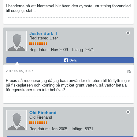
I händerna på ett klantarsel blir även den dyraste utrustning förvandlad
till odugligt skit...
Jester Burk II
Registered User
Reg.datum:
Nov 2009
Inlägg:
2671
Dela
2012-05-05, 09:57
#5
Precis så resonerar jag då jag bara använder elmotorn till förflyttningar
på fiskeplatsen och körning på mycket grunt vatten, så varför betala
för egenskaper som inte behövs?
Old Firehand
Old Firehand
Reg.datum:
Jan 2005
Inlägg:
8971