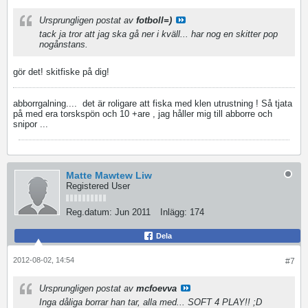
Ursprungligen postat av
fotboll=)
tack ja tror att jag ska gå ner i kväll... har nog en skitter pop
nogånstans.
gör det! skitfiske på dig!
abborrgalning....
det är roligare att fiska med klen utrustning ! Så tjata
på med era torskspön och 10 +are , jag håller mig till abborre och
snipor ...
Matte Mawtew Liw
Registered User
Reg.datum:
Jun 2011
Inlägg:
174
Dela
2012-08-02, 14:54
#7
Ursprungligen postat av
mcfoevva
Inga dåliga borrar han tar, alla med... SOFT 4 PLAY!! ;D