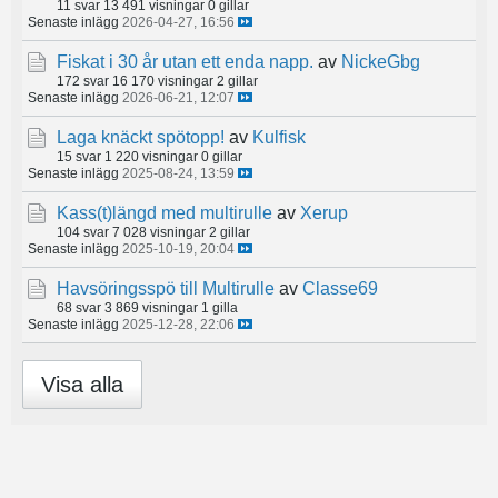
11 svar
13 491 visningar
0 gillar
Senaste inlägg
2026-04-27, 16:56
Fiskat i 30 år utan ett enda napp.
av
NickeGbg
172 svar
16 170 visningar
2 gillar
Senaste inlägg
2026-06-21, 12:07
Laga knäckt spötopp!
av
Kulfisk
15 svar
1 220 visningar
0 gillar
Senaste inlägg
2025-08-24, 13:59
Kass(t)längd med multirulle
av
Xerup
104 svar
7 028 visningar
2 gillar
Senaste inlägg
2025-10-19, 20:04
Havsöringsspö till Multirulle
av
Classe69
68 svar
3 869 visningar
1 gilla
Senaste inlägg
2025-12-28, 22:06
Visa alla