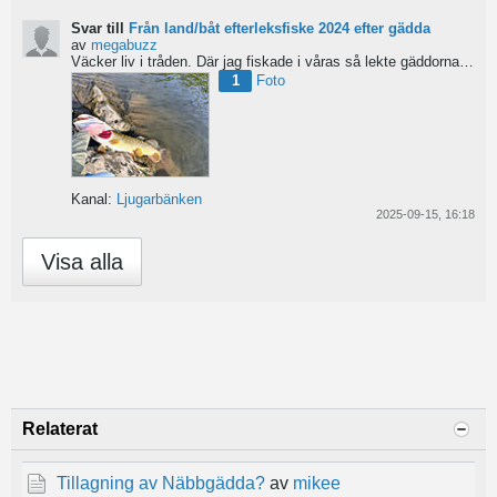
Svar till
Från land/båt efterleksfiske 2024 efter gädda
av
megabuzz
Väcker liv i tråden. Där jag fiskade i våras så lekte gäddorna från början av mars hela vägen in i juni...
1
Foto
Kanal:
Ljugarbänken
2025-09-15, 16:18
Visa alla
Relaterat
Tillagning av Näbbgädda?
av
mikee