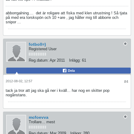
abborrgalning....
det är roligare att fiska med klen utrustning ! Så tjata
på med era torskspön och 10 +are , jag håller mig till abborre och
snipor ...
fotboll=)
Registered User
Reg.datum:
Apr 2011
Inlägg:
61
Dela
2012-08-02, 12:57
#4
tack ja tror att jag ska gå ner i kväll... har nog en skitter pop
nogånstans.
mcfoevva
Trollare... mest
Reg.datum:
Mar 2009
Inlägg:
280