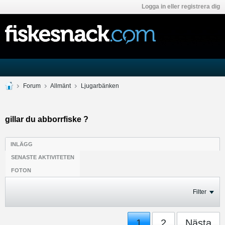
Logga in eller registrera dig
Forum
Allmänt
Ljugarbänken
gillar du abborrfiske ?
INLÄGG
SENASTE AKTIVITETEN
FOTON
Filter
1
2
Nästa