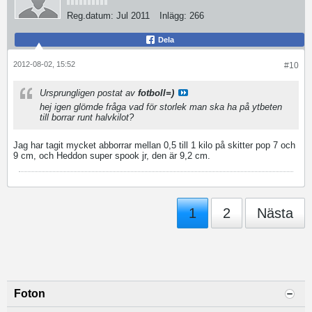
Reg.datum:
Jul 2011
Inlägg:
266
Dela
2012-08-02, 15:52
#10
Ursprungligen postat av
fotboll=)
hej igen glömde fråga vad för storlek man ska ha på ytbeten
till borrar runt halvkilot?
Jag har tagit mycket abborrar mellan 0,5 till 1 kilo på skitter pop 7 och
9 cm, och Heddon super spook jr, den är 9,2 cm.
1
2
Nästa
Foton