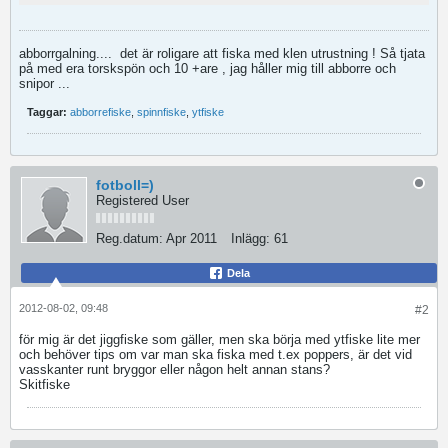
abborrgalning....
det är roligare att fiska med klen utrustning ! Så tjata
på med era torskspön och 10 +are , jag håller mig till abborre och
snipor ...
Taggar:
abborrefiske
,
spinnfiske
,
ytfiske
fotboll=)
Registered User
Reg.datum:
Apr 2011
Inlägg:
61
Dela
2012-08-02, 09:48
#2
för mig är det jiggfiske som gäller, men ska börja med ytfiske lite mer
och behöver tips om var man ska fiska med t.ex poppers, är det vid
vasskanter runt bryggor eller någon helt annan stans?
Skitfiske