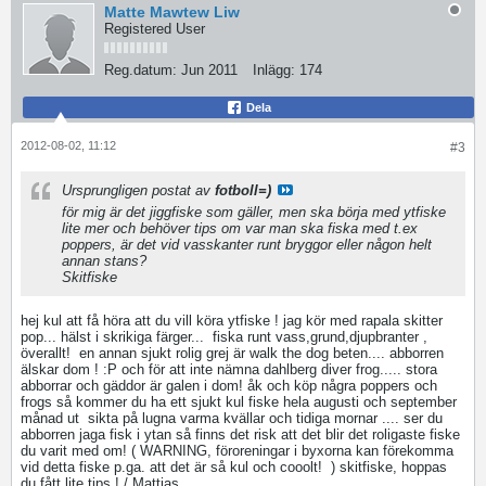
Matte Mawtew Liw
Registered User
Reg.datum:
Jun 2011
Inlägg:
174
Dela
2012-08-02, 11:12
#3
Ursprungligen postat av
fotboll=)
för mig är det jiggfiske som gäller, men ska börja med ytfiske
lite mer och behöver tips om var man ska fiska med t.ex
poppers, är det vid vasskanter runt bryggor eller någon helt
annan stans?
Skitfiske
hej kul att få höra att du vill köra ytfiske ! jag kör med rapala skitter
pop... hälst i skrikiga färger...
fiska runt vass,grund,djupbranter ,
överallt!
en annan sjukt rolig grej är walk the dog beten.... abborren
älskar dom ! :P och för att inte nämna dahlberg diver frog..... stora
abborrar och gäddor är galen i dom! åk och köp några poppers och
frogs så kommer du ha ett sjukt kul fiske hela augusti och september
månad ut
sikta på lugna varma kvällar och tidiga mornar .... ser du
abborren jaga fisk i ytan så finns det risk att det blir det roligaste fiske
du varit med om! ( WARNING, föroreningar i byxorna kan förekomma
vid detta fiske p.ga. att det är så kul och cooolt!
) skitfiske, hoppas
du fått lite tips ! / Mattias..