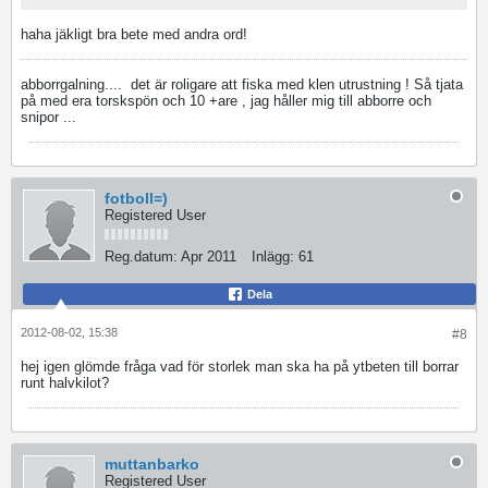
haha jäkligt bra bete med andra ord!
abborrgalning....
det är roligare att fiska med klen utrustning ! Så tjata
på med era torskspön och 10 +are , jag håller mig till abborre och
snipor ...
fotboll=)
Registered User
Reg.datum:
Apr 2011
Inlägg:
61
Dela
2012-08-02, 15:38
#8
hej igen glömde fråga vad för storlek man ska ha på ytbeten till borrar
runt halvkilot?
muttanbarko
Registered User