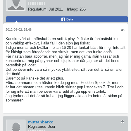
Reg.datum:
Jul 2011
Inlägg:
266
Dela
2012-08-02, 15:48
#9
Kanske värt att införskaffa en soft 4 play. Ytfiske är fantastiskt kul
och väldigt effektivt, i alla fall i den sjön jag fiskar.
Tidiga mornar och kvällar mellan 16-20 har funkat bäst för mig. Inte allt
för blåsigt som föregående har skrivit, men det kan funka ändå.
Får nästan bara abborrar, men jag håller mig gärna ifrån vassar och
koncentrerar mig på grynnor och djupkanter där jag ser att det finns
betesfisk på lodet.
Det behöver inte vara så mycket ytaktivitet, rätt var det är så smäller
det ändå.
Däremot så kanske det är ett plus.
Förra sommaren och hösten körde jag mest Heddon Spook Jr, men i
år har det nästan uteslutande blivit skitter pop i storleken 7. Tror i och
för sig inte att man behöver vara rädd att gå upp en storlek.
Jag tycker att det är så kul att jag lägger alla andra beten åt sidan på
sommaren.
muttanbarko
Registered User