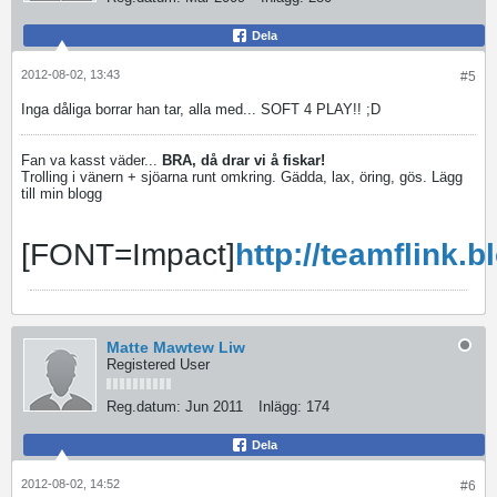
Dela
2012-08-02, 13:43
#5
Inga dåliga borrar han tar, alla med... SOFT 4 PLAY!! ;D
Fan va kasst väder...
BRA, då drar vi å fiskar!
Trolling i vänern + sjöarna runt omkring. Gädda, lax, öring, gös. Lägg
till min blogg
[FONT=Impact]
http://teamflink.
Matte Mawtew Liw
Registered User
Reg.datum:
Jun 2011
Inlägg:
174
Dela
2012-08-02, 14:52
#6