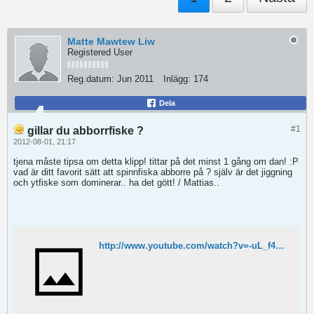
Matte Mawtew Liw
Registered User
Reg.datum:
Jun 2011
Inlägg:
174
Dela
#1
gillar du abborrfiske ?
2012-08-01, 21:17
tjena måste tipsa om detta klipp! tittar på det minst 1 gång om dan! :P
vad är ditt favorit sätt att spinnfiska abborre på ? själv är det jiggning
och ytfiske som dominerar.. ha det gött! / Mattias..
http://www.youtube.com/watch?v=-uL_f4ZvnlU&feature=related