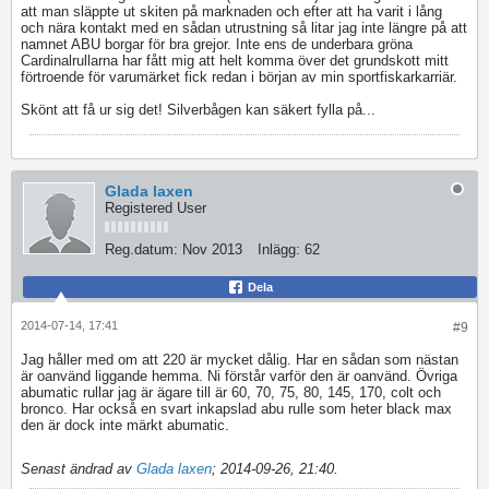
att man släppte ut skiten på marknaden och efter att ha varit i lång
och nära kontakt med en sådan utrustning så litar jag inte längre på att
namnet ABU borgar för bra grejor. Inte ens de underbara gröna
Cardinalrullarna har fått mig att helt komma över det grundskott mitt
förtroende för varumärket fick redan i början av min sportfiskarkarriär.
Skönt att få ur sig det! Silverbågen kan säkert fylla på...
Glada laxen
Registered User
Reg.datum:
Nov 2013
Inlägg:
62
Dela
2014-07-14, 17:41
#9
Jag håller med om att 220 är mycket dålig. Har en sådan som nästan
är oanvänd liggande hemma. Ni förstår varför den är oanvänd. Övriga
abumatic rullar jag är ägare till är 60, 70, 75, 80, 145, 170, colt och
bronco. Har också en svart inkapslad abu rulle som heter black max
den är dock inte märkt abumatic.
Senast ändrad av
Glada laxen
;
2014-09-26, 21:40
.