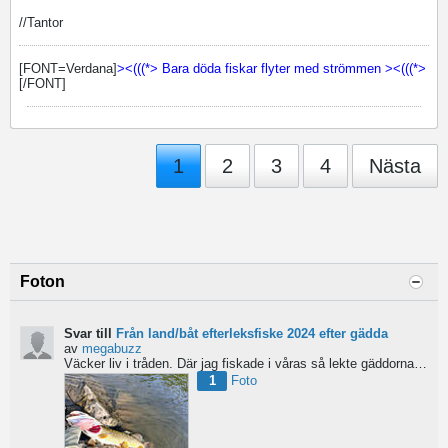
//Tantor
[FONT=Verdana]
><(((*> Bara döda fiskar flyter med strömmen ><(((*>
[/FONT]
1
2
3
4
Nästa
Foton
Svar till
Från land/båt efterleksfiske 2024 efter gädda
av
megabuzz
Väcker liv i tråden. Där jag fiskade i våras så lekte gäddorna från början av mars hela vägen in i juni...
1
Foto