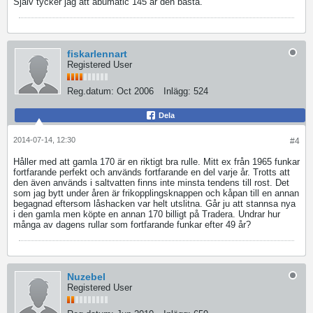
Själv tycker jag att abumatic 145 är den bästa.
fiskarlennart
Registered User
Reg.datum:
Oct 2006
Inlägg:
524
Dela
2014-07-14, 12:30
#4
Håller med att gamla 170 är en riktigt bra rulle. Mitt ex från 1965 funkar
fortfarande perfekt och används fortfarande en del varje år. Trotts att
den även används i saltvatten finns inte minsta tendens till rost. Det
som jag bytt under åren är frikopplingsknappen och kåpan till en annan
begagnad eftersom låshacken var helt utslitna. Går ju att stannsa nya
i den gamla men köpte en annan 170 billigt på Tradera. Undrar hur
många av dagens rullar som fortfarande funkar efter 49 år?
Nuzebel
Registered User