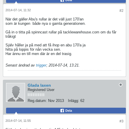
Dela
2014-07-14, 11:32
#2
När det gäller Abu's rullar är det väll just 170'an
som är kungen
både nya o gamla generationen.
Gå in o titta på spinncast rullar på tacklewarehouse.com om du får
tråkigt
Själv håller ja på med att få ihop en abu 170'a ja
hitta på loppis för nån vecka sen.
Har ännu en till men där är en del trasig.
Senast ändrad av
trigger
;
2014-07-14, 13:21
.
Glada laxen
Registered User
Reg.datum:
Nov 2013
Inlägg:
62
Dela
2014-07-14, 11:55
#3