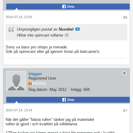
Dela
2014-07-14, 13:03
#6
Ursprungligen postat av
Nuzebel
Hittar inte spincast rullarna :O
Sorry va bass pro shops ja menade.
Sök på spinncast eller gå igenom listan på baitcaster's.
trigger
Registered User
Reg.datum:
May 2012
Inlägg:
684
Dela
2014-07-14, 13:14
#7
När det gäller "bästa rullen" tänker jag på materialet
rullen är gjord i och kvalitén på rulldelarna.
170'an tycker jag känns messt o bäst för pengarna och i kvalité.