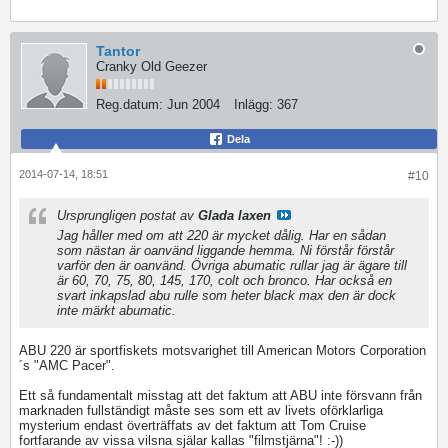
Tantor
Cranky Old Geezer
Reg.datum:
Jun 2004
Inlägg:
367
Dela
2014-07-14, 18:51
#10
Ursprungligen postat av
Glada laxen
Jag håller med om att 220 är mycket dålig. Har en sådan
som nästan är oanvänd liggande hemma. Ni förstår förstår
varför den är oanvänd. Övriga abumatic rullar jag är ägare till
är 60, 70, 75, 80, 145, 170, colt och bronco. Har också en
svart inkapslad abu rulle som heter black max den är dock
inte märkt abumatic.
ABU 220 är sportfiskets motsvarighet till American Motors Corporation
´s "AMC Pacer".
Ett så fundamentalt misstag att det faktum att ABU inte försvann från
marknaden fullständigt måste ses som ett av livets oförklarliga
mysterium endast överträffats av det faktum att Tom Cruise
fortfarande av vissa vilsna själar kallas "filmstjärna"! :-))