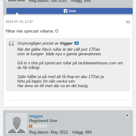
Reg.datum:
Jun 2010
Inlägg:
659
Dela
2014-07-14, 12:37
#5
Hittar inte spincast rullarna :O
Ursprungligen postat av
trigger
När det gäller Abu's rullar är det väll just 170'an
som är kungen
både nya o gamla generationen.
Gå in o titta på spinncast rullar på tacklewarehouse.com om
du får tråkigt
Själv håller ja på med att få ihop en abu 170'an ja
hitta på loppis för nån vecka sen.
Har ännu en till men där va en del trasig.
trigger
Registered User
Reg.datum:
May 2012
Inlägg:
684