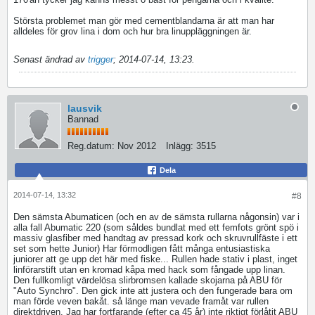
Största problemet man gör med cementblandarna är att man har
alldeles för grov lina i dom och hur bra linuppläggningen är.
Senast ändrad av
trigger
;
2014-07-14, 13:23
.
lausvik
Bannad
Reg.datum:
Nov 2012
Inlägg:
3515
Dela
2014-07-14, 13:32
#8
Den sämsta Abumaticen (och en av de sämsta rullarna någonsin) var i
alla fall Abumatic 220 (som såldes bundlat med ett femfots grönt spö i
massiv glasfiber med handtag av pressad kork och skruvrullfäste i ett
set som hette Junior) Har förmodligen fått många entusiastiska
juniorer att ge upp det här med fiske... Rullen hade stativ i plast, inget
linförarstift utan en kromad kåpa med hack som fångade upp linan.
Den fullkomligt värdelösa slirbromsen kallade skojarna på ABU för
"Auto Synchro". Den gick inte att justera och den fungerade bara om
man förde veven bakåt. så länge man vevade framåt var rullen
direktdriven. Jag har fortfarande (efter ca 45 år) inte riktigt förlåtit ABU