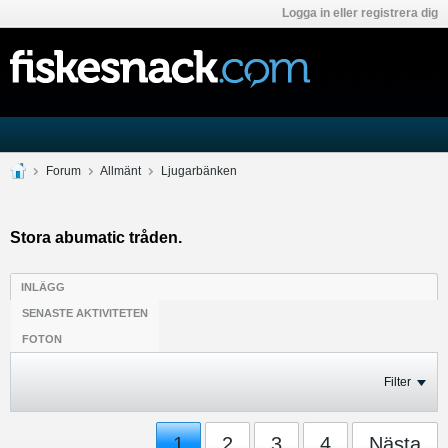
Logga in eller registrera dig
Forum
Allmänt
Ljugarbänken
Stora abumatic tråden.
INLÄGG
SENASTE AKTIVITETEN
FOTON
Filter
1
2
3
4
Nästa