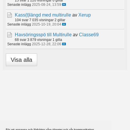
15 svar
1 220 visningar
0 gillar
Senaste inlägg
2025-08-24, 13:59
Kass(t)längd med multirulle
av
Xerup
104 svar
7 035 visningar
2 gillar
Senaste inlägg
2025-10-19, 20:04
Havsöringsspö till Multirulle
av
Classe69
68 svar
3 879 visningar
1 gilla
Senaste inlägg
2025-12-28, 22:06
Visa alla
För att anpassa och förbättra våra tjänster och vår kommunikation