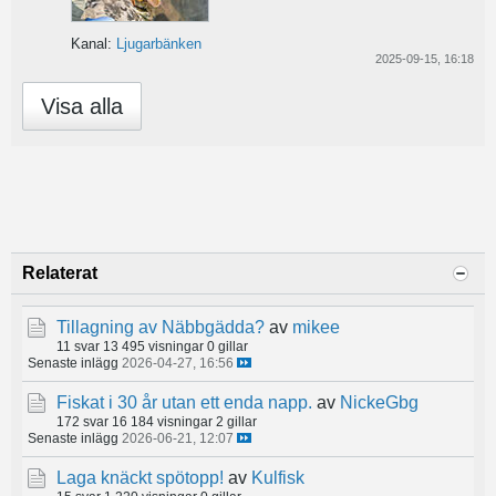
Kanal:
Ljugarbänken
2025-09-15, 16:18
Visa alla
Relaterat
Tillagning av Näbbgädda?
av
mikee
11 svar
13 495 visningar
0 gillar
Senaste inlägg
2026-04-27, 16:56
Fiskat i 30 år utan ett enda napp.
av
NickeGbg
172 svar
16 184 visningar
2 gillar
Senaste inlägg
2026-06-21, 12:07
Laga knäckt spötopp!
av
Kulfisk