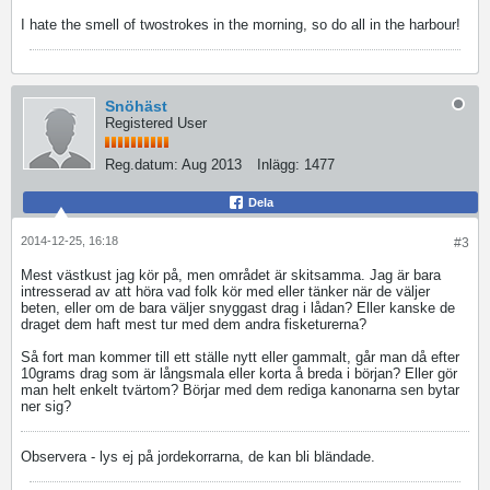
I hate the smell of twostrokes in the morning, so do all in the harbour!
Snöhäst
Registered User
Reg.datum:
Aug 2013
Inlägg:
1477
Dela
2014-12-25, 16:18
#3
Mest västkust jag kör på, men området är skitsamma. Jag är bara
intresserad av att höra vad folk kör med eller tänker när de väljer
beten, eller om de bara väljer snyggast drag i lådan? Eller kanske de
draget dem haft mest tur med dem andra fisketurerna?
Så fort man kommer till ett ställe nytt eller gammalt, går man då efter
10grams drag som är långsmala eller korta å breda i början? Eller gör
man helt enkelt tvärtom? Börjar med dem rediga kanonarna sen bytar
ner sig?
Observera - lys ej på jordekorrarna, de kan bli bländade.