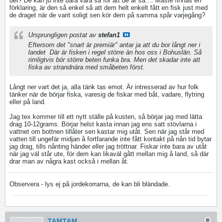
det? De kan ju inte bara vara så för att de är så.... Måste finnas en
förklaring, är den så enkel så att dem helt enkelt fått en fisk just med
de draget när de varit soligt sen kör dem på samma spår varjegång?
Ursprungligen postat av
stefan1
Eftersom det "snart är premiär" antar ja att du bor långt ner i
landet
Där är fisken i regel större än hos oss i Bohuslän. Så
rimligtvis bör större beten funka bra. Men det skadar inte att
fiska av strandnära med småbeten först.
Långt ner vart det ja, alla tänk tas emot. Är intresserad av hur folk
tänker när de börjar fiska, varesig de fiskar med båt, vadare, flytring
eller på land.
Jag tex kommer till ett nytt ställe på kusten, så börjar jag med lätta
drag 10-12grams. Börjar helst kasta innan jag ens satt stövlarna i
vattnet om bottnen tillåter sen kastar mig utåt. Sen när jag står med
vatten till ungefär midjan å fortfarande inte fått kontakt på nån tid bytar
jag drag, tills nånting händer eller jag tröttnar. Fiskar inte bara av utåt
när jag väl står ute, för dem kan likaväl gått mellan mig å land, så där
drar man av några kast också i mellan åt.
Observera - lys ej på jordekorrarna, de kan bli bländade.
TAMTAM