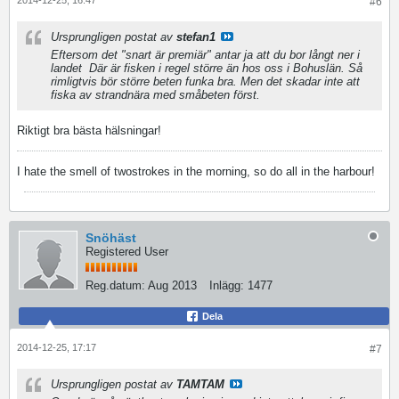
2014-12-25, 16:47
#6
Ursprungligen postat av
stefan1
Eftersom det "snart är premiär" antar ja att du bor långt ner i
landet
Där är fisken i regel större än hos oss i Bohuslän. Så
rimligtvis bör större beten funka bra. Men det skadar inte att
fiska av strandnära med småbeten först.
Riktigt bra bästa hälsningar!
I hate the smell of twostrokes in the morning, so do all in the harbour!
Snöhäst
Registered User
Reg.datum:
Aug 2013
Inlägg:
1477
Dela
2014-12-25, 17:17
#7
Ursprungligen postat av
TAMTAM