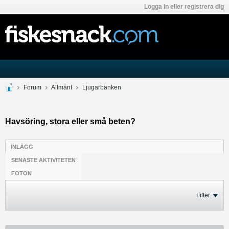
Logga in eller registrera dig
Forum
Allmänt
Ljugarbänken
Havsöring, stora eller små beten?
INLÄGG
SENASTE AKTIVITETEN
FOTON
Filter