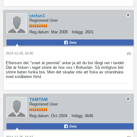
stefan1
Registered User
Reg.datum:
Mar 2008
Inlägg:
2601
Dela
2014-12-25, 16:40
#5
Eftersom det "snart är premiär" antar ja att du bor långt ner i landet
Där är fisken i regel större än hos oss i Bohuslän. Så rimligtvis bör
större beten funka bra. Men det skadar inte att fiska av strandnära
med småbeten först.
TAMTAM
Registered User
Reg.datum:
Oct 2004
Inlägg:
4646
Dela