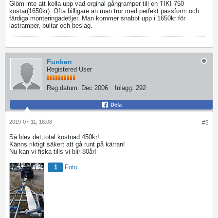
Glöm inte att kolla upp vad orginal gångramper till en TIKI 750
kostar(1650kr). Ofta billigare än man tror med perfekt passform och
färdiga monteringadetljer. Man kommer snabbt upp i 1650kr för
lastramper, bultar och beslag.
Funken
Registered User
Reg.datum:
Dec 2006
Inlägg:
292
Dela
2019-07-11, 18:08
#9
Så blev det,total kostnad 450kr!
Känns riktigt säkert att gå runt på kärran!
Nu kan vi fiska tills vi blir 80år!
1
Foto