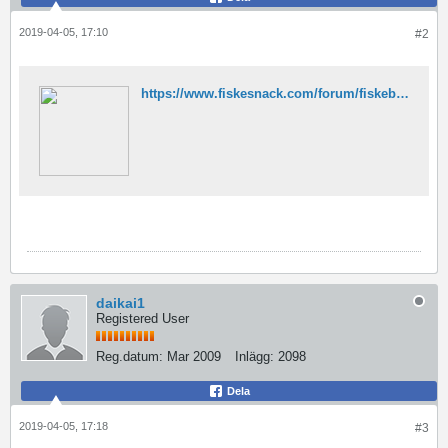
2019-04-05, 17:10
#2
https://www.fiskesnack.com/forum/fiskeb%C3%A5tar-och-fiskekajaker/trailers/141751-hemgjord-g%C3%A5ngramp-p%C3%A5-eu-trailer
daikai1
Registered User
Reg.datum:
Mar 2009
Inlägg:
2098
Dela
2019-04-05, 17:18
#3