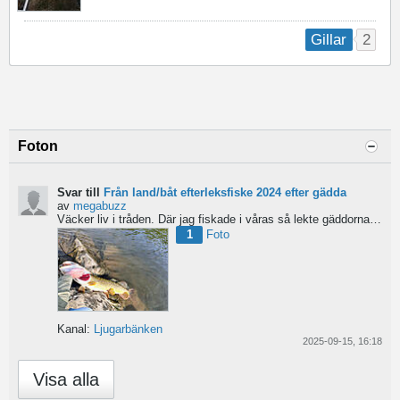
2
Gillar
Foton
Svar till
Från land/båt efterleksfiske 2024 efter gädda
av
megabuzz
Väcker liv i tråden. Där jag fiskade i våras så lekte gäddorna från början av mars hela vägen in i juni...
1
Foto
Kanal:
Ljugarbänken
2025-09-15, 16:18
Visa alla