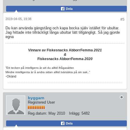
Dela
2019-04-05, 19:38
#5
Du kan använda gängstång och kapa bocka själv istället för ubultar.
Jag hittade inte tillräckligt långa ubultar lätt tillgängligt. Så jag gjorde
egna
Vinnare av Fiskesnacks AbborrFemma
2021
&
Fiskesnacks AbborrFemma
2020
”Ett tecken på intelligens är att du alltid ifrågasätter.
Mindre intelligenta är å andra sidan alltid tvärsäkra på sin sak.."
-Okänd
byggarn
Registered User
Reg.datum:
May 2010
Inlägg:
5482
Dela