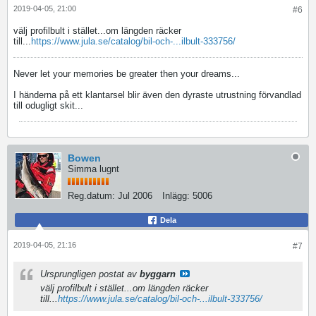
2019-04-05, 21:00
#6
välj profilbult i stället...om längden räcker
till...
https://www.jula.se/catalog/bil-och-...ilbult-333756/
Never let your memories be greater then your dreams...
I händerna på ett klantarsel blir även den dyraste utrustning förvandlad
till odugligt skit...
Bowen
Simma lugnt
Reg.datum:
Jul 2006
Inlägg:
5006
Dela
2019-04-05, 21:16
#7
Ursprungligen postat av
byggarn
välj profilbult i stället...om längden räcker
till...
https://www.jula.se/catalog/bil-och-...ilbult-333756/