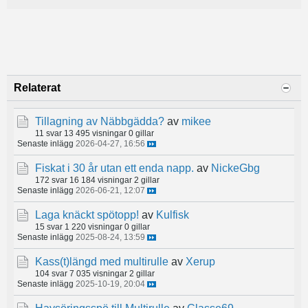
Relaterat
Tillagning av Näbbgädda?
av
mikee
11 svar
13 495 visningar
0 gillar
Senaste inlägg
2026-04-27, 16:56
Fiskat i 30 år utan ett enda napp.
av
NickeGbg
172 svar
16 184 visningar
2 gillar
Senaste inlägg
2026-06-21, 12:07
Laga knäckt spötopp!
av
Kulfisk
15 svar
1 220 visningar
0 gillar
Senaste inlägg
2025-08-24, 13:59
Kass(t)längd med multirulle
av
Xerup
104 svar
7 035 visningar
2 gillar
Senaste inlägg
2025-10-19, 20:04