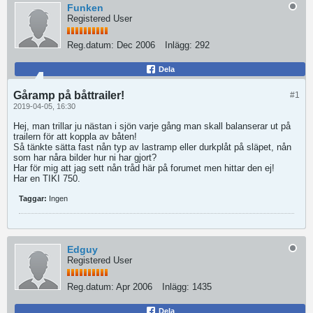
Funken
Registered User
Reg.datum:
Dec 2006
Inlägg:
292
Dela
Gåramp på båttrailer!
#1
2019-04-05, 16:30
Hej, man trillar ju nästan i sjön varje gång man skall balanserar ut på
trailern för att koppla av båten!
Så tänkte sätta fast nån typ av lastramp eller durkplåt på släpet, nån
som har nåra bilder hur ni har gjort?
Har för mig att jag sett nån tråd här på forumet men hittar den ej!
Har en TIKI 750.
Taggar:
Ingen
Edguy
Registered User
Reg.datum:
Apr 2006
Inlägg:
1435
Dela