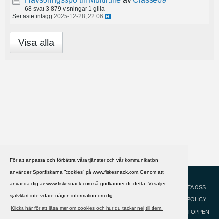
Havsöringsspö till Multirulle
av
Classe69
68 svar
3 879 visningar
1 gilla
Senaste inlägg
2025-12-28, 22:06
Visa alla
För att anpassa och förbättra våra tjänster och vår kommunikation
använder Sportfiskarna ”cookies” på www.fiskesnack.com.Genom att
HJÄLP
Svenska
använda dig av www.fiskesnack.com så godkänner du detta. Vi säljer
KONTAKTA OSS
självklart inte vidare någon information om dig.
COOKIEPOLICY
Klicka här för att läsa mer om cookies och hur du tackar nej till dem.
GÅ TILL TOPPEN