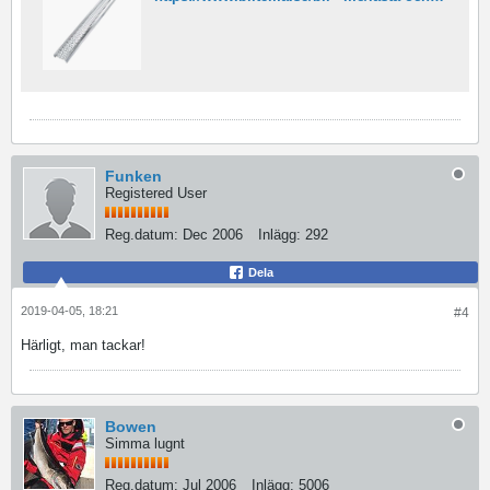
Funken
Registered User
Reg.datum:
Dec 2006
Inlägg:
292
Dela
2019-04-05, 18:21
#4
Härligt, man tackar!
Bowen
Simma lugnt
Reg.datum:
Jul 2006
Inlägg:
5006