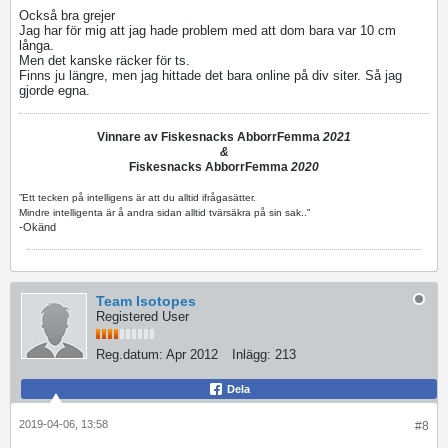
Också bra grejer
Jag har för mig att jag hade problem med att dom bara var 10 cm
långa.
Men det kanske räcker för ts.
Finns ju längre, men jag hittade det bara online på div siter. Så jag
gjorde egna.
Vinnare av Fiskesnacks AbborrFemma
2021
&
Fiskesnacks AbborrFemma
2020
”Ett tecken på intelligens är att du alltid ifrågasätter.
Mindre intelligenta är å andra sidan alltid tvärsäkra på sin sak.."
-Okänd
Team Isotopes
Registered User
Reg.datum:
Apr 2012
Inlägg:
213
Dela
2019-04-06, 13:58
#8