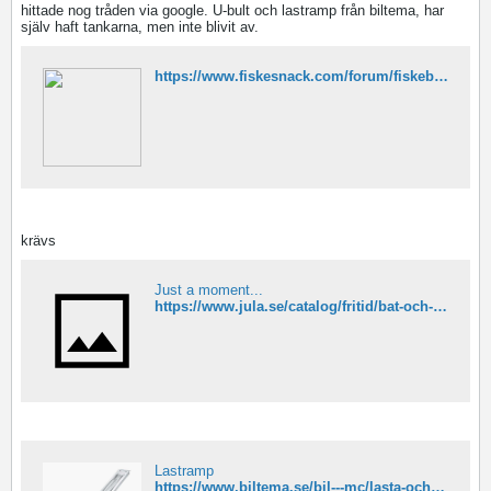
hittade nog tråden via google. U-bult och lastramp från biltema, har
själv haft tankarna, men inte blivit av.
https://www.fiskesnack.com/forum/fiskeb%C3%A5tar-och-fiskekajaker/trailers/141751-hemgjord-g%C3%A5ngramp-p%C3%A5-eu-trailer
krävs
Just a moment...
https://www.jula.se/catalog/fritid/bat-och-marin/battillbehor/beslag/u-bult-650544/
Lastramp
https://www.biltema.se/bil---mc/lasta-och-dra/lastramper/lastramp-1-st-2000041958