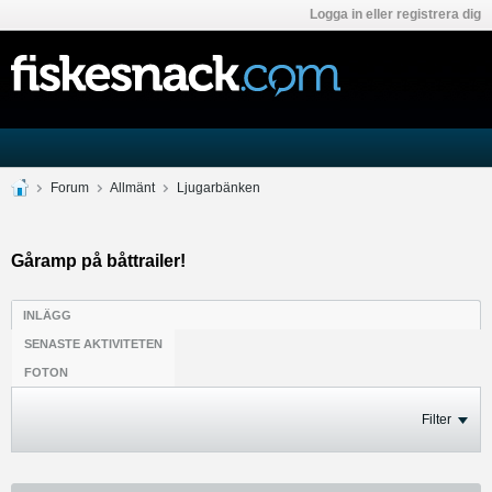
Logga in eller registrera dig
Forum
Allmänt
Ljugarbänken
Gåramp på båttrailer!
INLÄGG
SENASTE AKTIVITETEN
FOTON
Filter