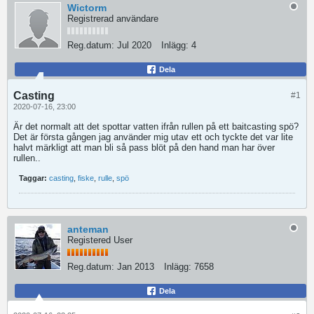
Wictorm
Registrerad användare
Reg.datum:
Jul 2020
Inlägg:
4
Dela
Casting
#1
2020-07-16, 23:00
Är det normalt att det spottar vatten ifrån rullen på ett baitcasting spö?
Det är första gången jag använder mig utav ett och tyckte det var lite
halvt märkligt att man bli så pass blöt på den hand man har över
rullen..
Taggar:
casting
,
fiske
,
rulle
,
spö
anteman
Registered User
Reg.datum:
Jan 2013
Inlägg:
7658
Dela