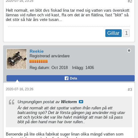
2020-07-16, 23:25
#2
Helt normalt, en blöt dvs fiskad lina tar med sig vatten vars överskott
lämnas vid rullen och vid kast, ffa om det är en flätlina, fast "blöt" så
det stör så här års vete tusan...
1
Gillar
Reekie
Registrerad användare
Reg.datum:
Oct 2018
Inlägg:
1406
Dela
2020-07-16, 23:26
#3
Ursprungligen postat av
Wictorm
Är det normalt att det spottar vatten ifrån rullen på ett
baitcasting spö? Det är första gången jag använder mig utav
ett och tyckte det var lite halvt märkligt att man bli så pass
blöt på den hand man har över rullen..
Beroende på lite olika fabrikat suger linan olika mängd vatten som