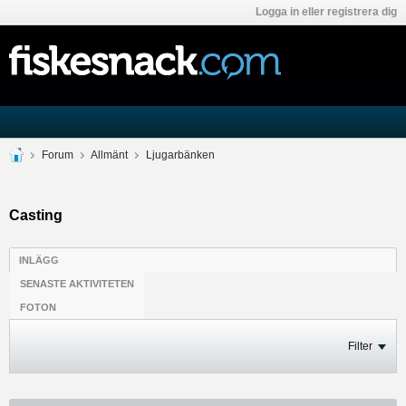
Logga in eller registrera dig
Forum
Allmänt
Ljugarbänken
Casting
INLÄGG
SENASTE AKTIVITETEN
FOTON
Filter