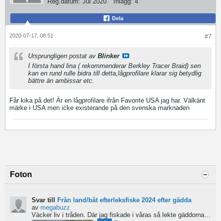
Reg.datum:
Jul 2020
Inlägg:
4
Dela
2020-07-17, 08:51
#7
Ursprungligen postat av
Blinker
I första hand lina ( rekommenderar Berkley Tracer Braid) sen
kan en rund rulle bidra till detta,lågprofilare klarar sig betydlig
bättre än ambissar etc.
Får kika på det! Är en lågprofilare ifrån Favorite USA jag har. Välkänt
märke i USA men icke existerande på den svenska marknaden
Foton
Svar till
Från land/båt efterleksfiske 2024 efter gädda
av
megabuzz
Väcker liv i tråden. Där jag fiskade i våras så lekte gäddorna från början av mars hela vägen in i juni...