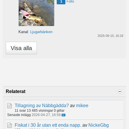
1
Foto
Kanal:
Ljugarbänken
2025-09-15, 16:18
Visa alla
Relaterat
Tillagning av Näbbgädda?
av
mikee
11 svar
13 485 visningar
0 gillar
Senaste inlägg
2026-04-27, 16:56
Fiskat i 30 år utan ett enda napp.
av
NickeGbg