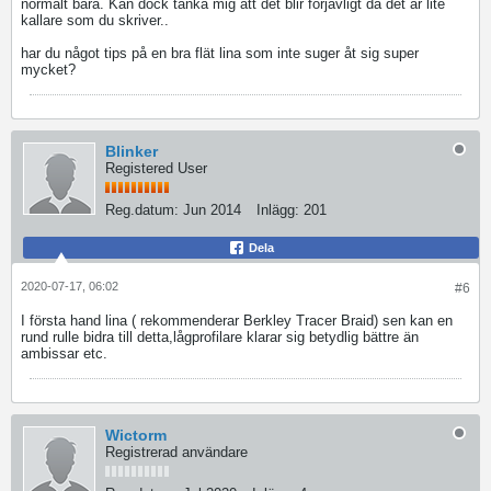
normalt bara. Kan dock tänka mig att det blir förjävligt då det är lite
kallare som du skriver..
har du något tips på en bra flät lina som inte suger åt sig super
mycket?
Blinker
Registered User
Reg.datum:
Jun 2014
Inlägg:
201
Dela
2020-07-17, 06:02
#6
I första hand lina ( rekommenderar Berkley Tracer Braid) sen kan en
rund rulle bidra till detta,lågprofilare klarar sig betydlig bättre än
ambissar etc.
Wictorm
Registrerad användare