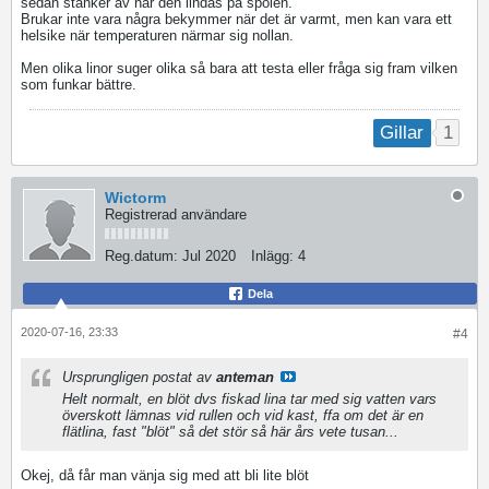
sedan stänker av när den lindas på spolen.
Brukar inte vara några bekymmer när det är varmt, men kan vara ett
helsike när temperaturen närmar sig nollan.
Men olika linor suger olika så bara att testa eller fråga sig fram vilken
som funkar bättre.
1
Gillar
Wictorm
Registrerad användare
Reg.datum:
Jul 2020
Inlägg:
4
Dela
2020-07-16, 23:33
#4
Ursprungligen postat av
anteman
Helt normalt, en blöt dvs fiskad lina tar med sig vatten vars
överskott lämnas vid rullen och vid kast, ffa om det är en
flätlina, fast "blöt" så det stör så här års vete tusan...
Okej, då får man vänja sig med att bli lite blöt