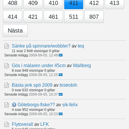
408
409
410
411
412
413
414
421
461
511
807
Nästa
Sänke på spinnare/wobbler?
av
teq
11 svar
2 848 visningar
0 gillar
Senaste inlägg
2009-09-05, 12:48
Gös i mälaren under 45cm
av
Wallberg
8 svar
848 visningar
0 gillar
Senaste inlägg
2009-09-05, 12:25
Bästa jerk spö 2009
av
bistrobih
0 svar
632 visningar
0 gillar
Senaste inlägg
2009-09-05, 10:37
Göteborgs-fiske??
av
sik-felix
4 svar
952 visningar
0 gillar
Senaste inlägg
2009-09-05, 10:23
Flytoverall
av
LFK