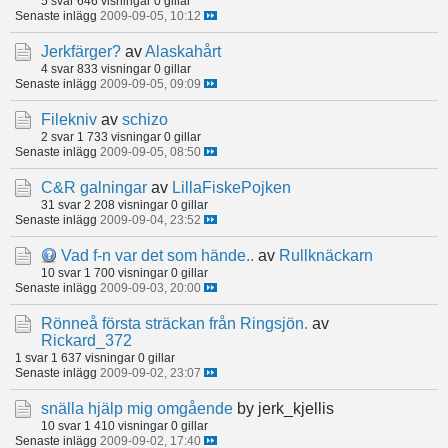
5 svar
646 visningar
0 gillar
Senaste inlägg
2009-09-05, 10:12
Jerkfärger?
av
Alaskahårt
4 svar
833 visningar
0 gillar
Senaste inlägg
2009-09-05, 09:09
Filekniv
av
schizo
2 svar
1 733 visningar
0 gillar
Senaste inlägg
2009-09-05, 08:50
C&R galningar
av
LillaFiskePojken
31 svar
2 208 visningar
0 gillar
Senaste inlägg
2009-09-04, 23:52
Vad f-n var det som hände..
av
Rullknäckarn
10 svar
1 700 visningar
0 gillar
Senaste inlägg
2009-09-03, 20:00
Rönneå första sträckan från Ringsjön.
av
Rickard_372
1 svar
1 637 visningar
0 gillar
Senaste inlägg
2009-09-02, 23:07
snälla hjälp mig omgående
by jerk_kjellis
10 svar
1 410 visningar
0 gillar
Senaste inlägg
2009-09-02, 17:40