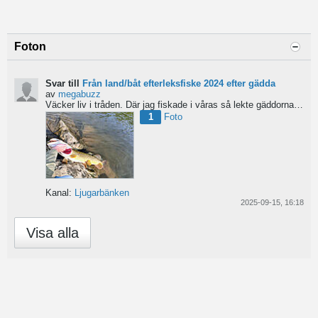
Foton
Svar till
Från land/båt efterleksfiske 2024 efter gädda
av
megabuzz
Väcker liv i tråden. Där jag fiskade i våras så lekte gäddorna från början av mars hela vägen in i juni...
1
Foto
Kanal:
Ljugarbänken
2025-09-15, 16:18
Visa alla