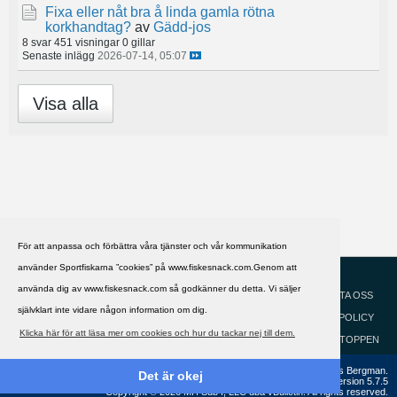
Fixa eller nåt bra å linda gamla rötna
korkhandtag?
av
Gädd-jos
8 svar
451 visningar
0 gillar
Senaste inlägg
2026-07-14, 05:07
Visa alla
För att anpassa och förbättra våra tjänster och vår kommunikation
använder Sportfiskarna ”cookies” på www.fiskesnack.com.Genom att
HJÄLP
Svenska
använda dig av www.fiskesnack.com så godkänner du detta. Vi säljer
KONTAKTA OSS
självklart inte vidare någon information om dig.
COOKIEPOLICY
Klicka här för att läsa mer om cookies och hur du tackar nej till dem.
GÅ TILL TOPPEN
Copyright ©2002 - 2021, FiskeSnack.com. Grundad 2002 av Anders Bergman.
Det är okej
Powered by
vBulletin®
Version 5.7.5
Copyright © 2026 MH Sub I, LLC dba vBulletin. All rights reserved.