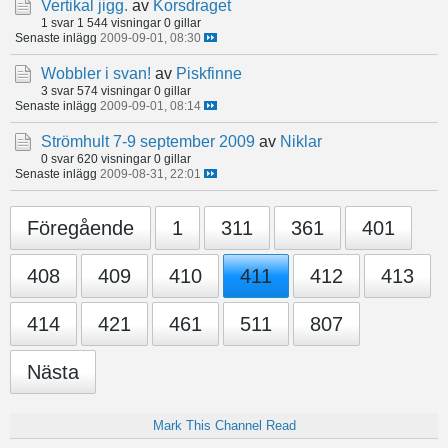
Vertikal jigg.
av
Korsdraget
1 svar
1 544 visningar
0 gillar
Senaste inlägg
2009-09-01, 08:30
Wobbler i svan!
av
Piskfinne
3 svar
574 visningar
0 gillar
Senaste inlägg
2009-09-01, 08:14
Strömhult 7-9 september 2009
av
Niklar
0 svar
620 visningar
0 gillar
Senaste inlägg
2009-08-31, 22:01
Föregående
1
311
361
401
408
409
410
411
412
413
414
421
461
511
807
Nästa
Mark This Channel Read