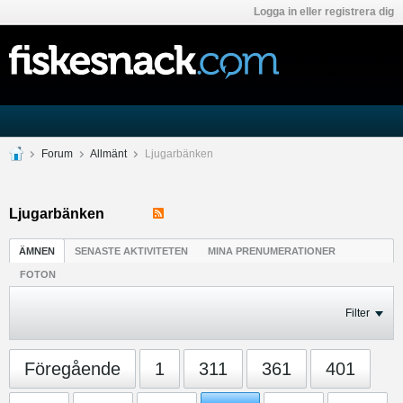
Logga in eller registrera dig
Forum
Allmänt
Ljugarbänken
Ljugarbänken
ÄMNEN
SENASTE AKTIVITETEN
MINA PRENUMERATIONER
FOTON
Filter
Föregående
1
311
361
401