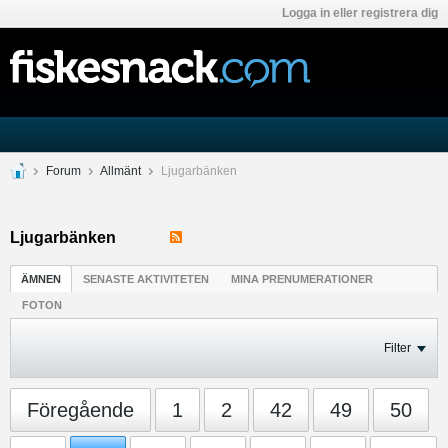
Logga in eller registrera dig
Forum
Allmänt
Ljugarbänken
Ljugarbänken
ÄMNEN
SENASTE AKTIVITETEN
MINA PRENUMERATIONER
FOTON
Filter
Föregående
1
2
42
49
50