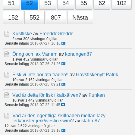
51
52
53
54
55
62
102
152
552
807
Nästa
Kustfiske
av
FreeddeGredde
2 svar
308 visningar
0 gillar
Senaste inlägg
2018-07-27, 16:16
Öring och lax Vänern
av
konungen87
1 svar
452 visningar
0 gillar
Senaste inlägg
2018-07-26, 21:26
Fisk vi inte bör äta tråden!!
av
Havsfiskenytt.Patrik
10 svar
2 162 visningar
0 gillar
Senaste inlägg
2018-07-25, 09:21
Vad är detta för fisk i kalixälven?
av
Funken
10 svar
1 442 visningar
0 gillar
Senaste inlägg
2018-07-22, 11:45
Vad är den egentliga skillnaden mellan lazy
jerk/buster jerk/westin swim?
av
stahre87
12 svar
2 622 visningar
0 gillar
Senaste inlägg
2018-07-21, 19:18