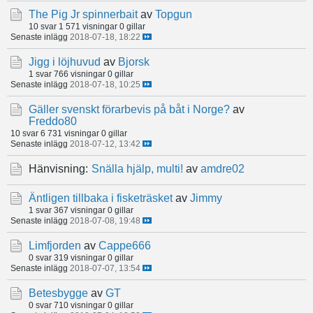
The Pig Jr spinnerbait
av
Topgun
10 svar
1 571 visningar
0 gillar
Senaste inlägg
2018-07-18, 18:22
Jigg i löjhuvud
av
Bjorsk
1 svar
766 visningar
0 gillar
Senaste inlägg
2018-07-18, 10:25
Gäller svenskt förarbevis på båt i Norge?
av
Freddo80
10 svar
6 731 visningar
0 gillar
Senaste inlägg
2018-07-12, 13:42
Hänvisning:
Snälla hjälp, multi!
av
amdre02
Äntligen tillbaka i fisketräsket
av
Jimmy
1 svar
367 visningar
0 gillar
Senaste inlägg
2018-07-08, 19:48
Limfjorden
av
Cappe666
0 svar
319 visningar
0 gillar
Senaste inlägg
2018-07-07, 13:54
Betesbygge
av
GT
0 svar
710 visningar
0 gillar