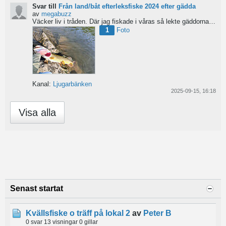
Svar till
Från land/båt efterleksfiske 2024 efter gädda
av
megabuzz
Väcker liv i tråden. Där jag fiskade i våras så lekte gäddorna från början av mars hela vägen in i juni...
1
Foto
Kanal:
Ljugarbänken
2025-09-15, 16:18
Visa alla
Senast startat
Kvällsfiske o träff på lokal 2
av
Peter B
0 svar
13 visningar
0 gillar