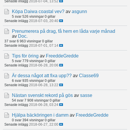
Senaste inlägg
2018-07-04, 13:52
Köpa Daiwa coastal vev?
av
asgunn
5 svar
526 visningar
0 gillar
Senaste inlägg
2018-07-03, 20:40
Prenumerera på drag, få hem en låda varje månad
av
Doc.
37 svar
6 963 visningar
0 gillar
Senaste inlägg
2018-07-01, 07:14
Tips för öring
av
FreeddeGredde
5 svar
779 visningar
0 gillar
Senaste inlägg
2018-06-28, 20:06
Är dessa något att fixa upp??
av
Classe69
6 svar
935 visningar
0 gillar
Senaste inlägg
2018-06-28, 13:22
Nästan svenskt rekord på gös
av
sasse
54 svar
7 908 visningar
0 gillar
Senaste inlägg
2018-06-28, 03:24
Hjälpa bäcköringen i damm
av
FreeddeGredde
0 svar
394 visningar
0 gillar
Senaste inlägg
2018-06-27, 22:00