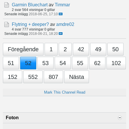
Garmin Bluechart
av
Timmar
2 svar
564 visningar
0 gillar
Senaste inlägg
2018-06-25, 17:10
Flytring + deeper?
av
amdre02
4 svar
777 visningar
0 gillar
Senaste inlägg
2018-06-21, 18:20
Föregående
1
2
42
49
50
51
52
53
54
55
62
102
152
552
807
Nästa
Mark This Channel Read
Foton