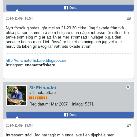
Dela
2014-11-09, 15:54
#6
Nytt försök gjordes igår mellan 21-23.30 cirka. Jag fiskade från två
olika platser i samma å som tidigare utan något intresse för sillen. En
tanke som slog mig är att ån är mer strömsatt i nuläget p.g.a den
senaste tidens regn. Det försvårar fisket en aning och jag vet inte
huruvida laken gillar/ogillar vattnets ökade ström.
http://enamatorfiskare.blogspot.se
Instagram
enamatorfiskare
Sir Fish-a-lot
vill meta oftare
Reg.datum:
Mar 2007
Inlägg:
5371
Dela
2014-11-09, 19:04
#7
Intressant tråd. Jag har tagit min enda lake i en djuphåla men