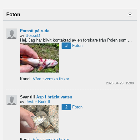
Foton
Parasit på ruda
av
BosseD
Hej,
Jag har blivit kontaktad av en forskare från Polen som är på jakt efter material av...
3
Foton
Kanal:
Våra svenska fiskar
2026-04-29, 15:00
Svar till
Asp i bräckt vatten
av
Jester Burk II
2
Foton
Kanal:
Våra svenska fiskar