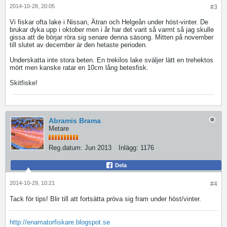
2014-10-28, 20:05
#3
Vi fiskar ofta lake i Nissan, Ätran och Helgeån under höst-vinter. De
brukar dyka upp i oktober men i år har det varit så varmt så jag skulle
gissa att de börjar röra sig senare denna säsong. Mitten på november
till slutet av december är den hetaste perioden.
Underskatta inte stora beten. En trekilos lake sväljer lätt en trehektos
mört men kanske ratar en 10cm lång betesfisk.
Skitfiske!
Abramis Brama
Metare
Reg.datum:
Jun 2013
Inlägg:
1176
Dela
2014-10-29, 10:21
#4
Tack för tips! Blir till att fortsätta pröva sig fram under höst/vinter.
http://enamatorfiskare.blogspot.se