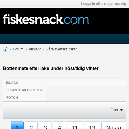
Logga in eller registrera dig
Forum
Allmänt
Våra svenska fiskar
Bottenmete efter lake under höst/tidig vinter
INLÄGG
SENASTE AKTIVITETEN
FOTON
Filter
1
2
3
4
11
13
Nästa