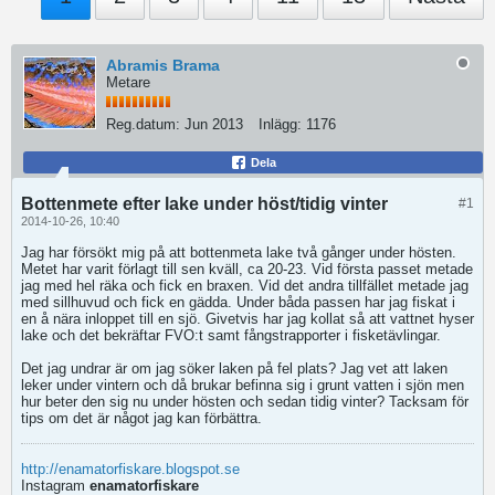
Abramis Brama
Metare
Reg.datum:
Jun 2013
Inlägg:
1176
Dela
Bottenmete efter lake under höst/tidig vinter
#1
2014-10-26, 10:40
Jag har försökt mig på att bottenmeta lake två gånger under hösten.
Metet har varit förlagt till sen kväll, ca 20-23. Vid första passet metade
jag med hel räka och fick en braxen. Vid det andra tillfället metade jag
med sillhuvud och fick en gädda. Under båda passen har jag fiskat i
en å nära inloppet till en sjö. Givetvis har jag kollat så att vattnet hyser
lake och det bekräftar FVO:t samt fångstrapporter i fisketävlingar.
Det jag undrar är om jag söker laken på fel plats? Jag vet att laken
leker under vintern och då brukar befinna sig i grunt vatten i sjön men
hur beter den sig nu under hösten och sedan tidig vinter? Tacksam för
tips om det är något jag kan förbättra.
http://enamatorfiskare.blogspot.se
Instagram
enamatorfiskare