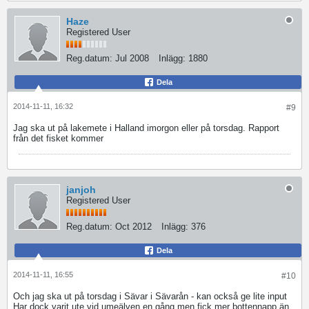
Haze
Registered User
Reg.datum:
Jul 2008
Inlägg:
1880
Dela
2014-11-11, 16:32
#9
Jag ska ut på lakemete i Halland imorgon eller på torsdag. Rapport
från det fisket kommer
janjoh
Registered User
Reg.datum:
Oct 2012
Inlägg:
376
Dela
2014-11-11, 16:55
#10
Och jag ska ut på torsdag i Sävar i Sävarån - kan också ge lite input
Har dock varit ute vid umeälven en gång men fick mer bottennapp än