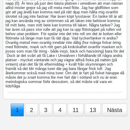
napp (0). Är less på just den bästa platsen i umeälven att man nästan
alltid mister grejor så jag vill meta med flöte. Jag har glidflöten som
gör att jag ändå kan komma ned på rätt djup men hålla mig ovanför
skrotet så jag inte fastnar. Har även köpt lysstaver. En tanke till är att
jag kan använda mig av strömmen så att laken inte behöver komma
till mitt bete, men mitt bete kan komma till laken. Några tanker? Jag
har även så pass stor rulle att jag kan ta upp flötstoppet på rullen vid
behov utan problem
För spelar inte det inte roll om det är botten eller
flötmete så länge man kan få rätt djup. Vad tycker/tänker ni andra?
Ovanlig metod men ovanlig innebär inte dålig (hur många fiskar öring
med flötmete, mask och rött garn på krokskaftet ovanför masken och
jisses som man får öring - både insjö, bäck och havsöring) bara för det
Dock är det svårt att få Lake i Umeälven i förhållande till några andra
platser - mycket väntande och jag vägrar alltså fiska på natten (på
vintern) utan det får bli eftermiddag + kväll från skymningen och
framåt så det blir många turer där jag bara fångar frisk luft
Jag
återkommer också med mina turer. Om det är fart på fisket häruppe då
måste det ju snart komma lite mer fart där i sörland och nu är eran
metrologiska sommar förbi dessutom, så det måste väl vara en
tidsfråga
1
2
3
4
11
13
Nästa