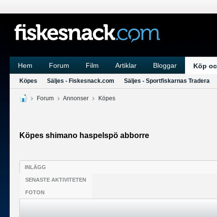
Hem
Forum
Film
Artiklar
Bloggar
Köp oc
Köpes
Säljes - Fiskesnack.com
Säljes - Sportfiskarnas Tradera
Forum
Annonser
Köpes
Köpes shimano haspelspö abborre
INLÄGG
SENASTE AKTIVITETEN
FOTON