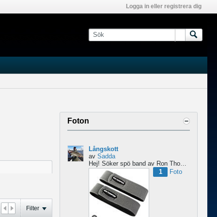
Logga in eller registrera dig
Foton
Långskott
av
Sadda
Hej!
Söker spö band av Ron Thompson. Är de bara i hyfsat skick så köper jag gärna ett par....
1
Foto
Filter