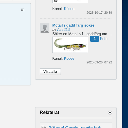
Kanal:
Köpes
#1
2025-10-17, 20:39
Mctail i gädd färg sökes
av
Azz213
Söker en Mctail v1 i gäddfärg om någon har en sådan?...
1
Foto
Kanal:
Köpes
2025-09-26, 07:22
Visa alla
Relaterat