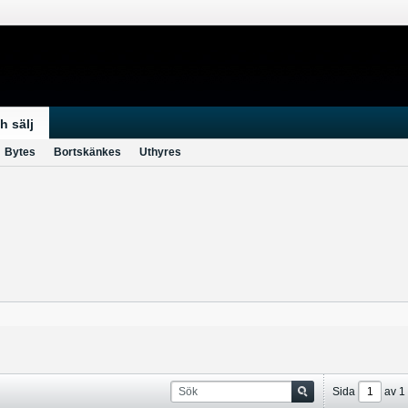
h sälj
Bytes
Bortskänkes
Uthyres
Sida
av
1