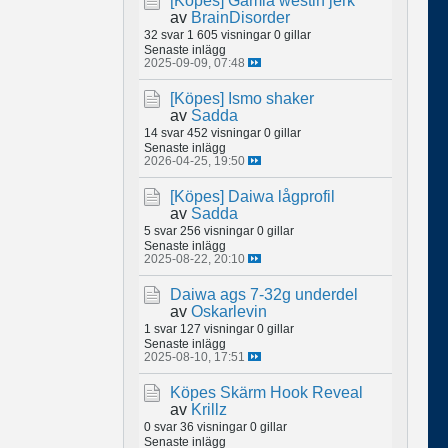
[Köpes]
Gamla westin jerk
av
BrainDisorder
32 svar
1 605 visningar
0 gillar
Senaste inlägg
2025-09-09, 07:48
[Köpes]
Ismo shaker
av
Sadda
14 svar
452 visningar
0 gillar
Senaste inlägg
2026-04-25, 19:50
[Köpes]
Daiwa lågprofil
av
Sadda
5 svar
256 visningar
0 gillar
Senaste inlägg
2025-08-22, 20:10
Daiwa ags 7-32g underdel
av
Oskarlevin
1 svar
127 visningar
0 gillar
Senaste inlägg
2025-08-10, 17:51
Köpes Skärm Hook Reveal
av
Krillz
0 svar
36 visningar
0 gillar
Senaste inlägg