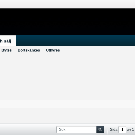
h sälj
Bytes
Bortskänkes
Uthyres
Sida
av
1