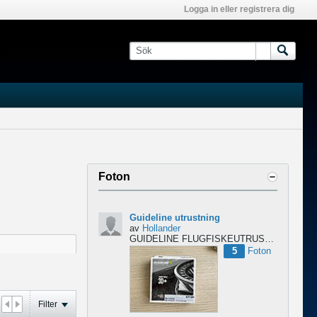
Logga in eller registrera dig
Foton
Guideline utrustning
av
Hollander
GUIDELINE FLUGFISKEUTRUSTNING – NYTT & OÖPPNAT
5
Foton
Filter