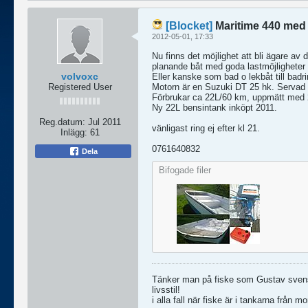
[Blocket]
Maritime 440 med
2012-05-01, 17:33
Nu finns det möjlighet att bli ägare av 
planande båt med goda lastmöjligheter t
volvoxc
Eller kanske som bad o lekbåt till badr
Registered User
Motorn är en Suzuki DT 25 hk. Servad p
Förbrukar ca 22L/60 km, uppmätt med 
Ny 22L bensintank inköpt 2011.
Reg.datum:
Jul 2011
vänligast ring ej efter kl 21.
Inlägg:
61
0761640832
Dela
Bifogade filer
Tänker man på fiske som Gustav svenss
livsstil!
i alla fall när fiske är i tankarna från mor