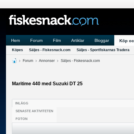
Hem
Forum
Film
Artiklar
Bloggar
Köp oc
Köpes
Säljes - Fiskesnack.com
Säljes - Sportfiskarnas Tradera
Forum
Annonser
Säljes - Fiskesnack.com
Maritime 440 med Suzuki DT 25
INLÄGG
SENASTE AKTIVITETEN
FOTON