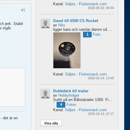
Kanal:
Säljes - Fiskesnack.com
2026-06-02, 05:54
#1
Gavel till 6500 CS Rocket
ch jerk. Stabil
av
Nito
 ingår.
ligger bara och samlar damm så om någon behöver en fin gavel är det bara att hotja till, enklast på...
1
Foto
Kanal:
Säljes - Fiskesnack.com
2026-02-14, 13:48
Dubbdäck till trailer
av
Hobbyholger
Suttit på en Bålstatrailer 1350. Finns i Spånga men kan transporteras mot Linköping. 500kr
4
Foton
Kanal:
Säljes - Fiskesnack.com
2025-10-14, 07:17
- det är en
Visa alla