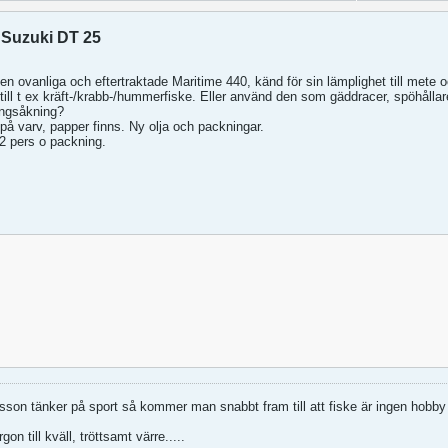
 Suzuki DT 25
den ovanliga och eftertraktade Maritime 440, känd för sin lämplighet till mete o
ill t ex kräft-/krabb-/hummerfiske. Eller använd den som gäddracer, spöhållare
ingsåkning?
å varv, papper finns. Ny olja och packningar.
2 pers o packning.
on tänker på sport så kommer man snabbt fram till att fiske är ingen hobby 
gon till kväll, tröttsamt värre.....