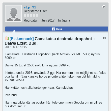
sLp_91
Registered User
Reg.datum:
Jun 2017
Inlägg:
7
Dela
#1
[Fiskesnack]
Gamakatsu destrada dropshot +
Daiwa Exist. Bud.
2017-06-17, 18:45
Gamakatsu Destrada DropShot Quick Motion S80MH 7-30g nypris
3999 kr
Daiwa 15 Exist 2500 inkl. Lina nypris 5999 kr.
Inköpta under 2016, använda 2 ggr. Har numera inte möjlighet att fiska
pga familj. (Jag kanske borde prioritera lite fiske men det blir aldrig
av..&#128514
Har kvitton och alla kartonger kvar. Kan skickas.
Pris bud.
Har inga bilder då jag postar från telefonen men Googla om ni vill se
hur dom ser ut.