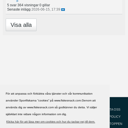
´s
5 svar
364 visningar
0 gillar
Senaste inlägg
2026-06-15, 17:39
Visa alla
För att anpassa och förbättra våra tjänster och vår kommunikation
använder Sportfiskarna ”cookies” på www.fiskesnack.com.Genom att
HJÄLP
Svenska
använda dig av www.fiskesnack.com så godkänner du detta. Vi säljer
KONTAKTA OSS
självklart inte vidare någon information om dig.
COOKIEPOLICY
Klicka här för att läsa mer om cookies och hur du tackar nej till dem.
GÅ TILL TOPPEN