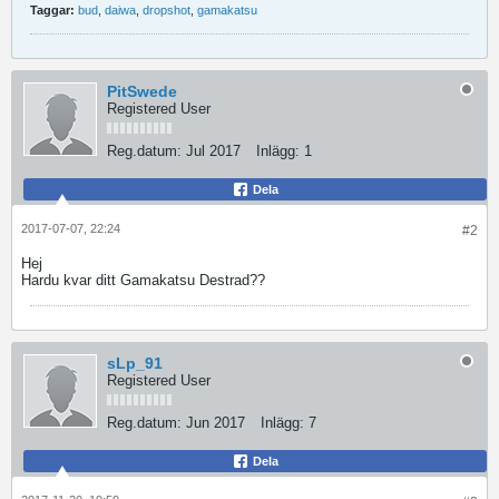
Taggar:
bud
,
daiwa
,
dropshot
,
gamakatsu
PitSwede
Registered User
Reg.datum:
Jul 2017
Inlägg:
1
Dela
2017-07-07, 22:24
#2
Hej
Hardu kvar ditt Gamakatsu Destrad??
sLp_91
Registered User
Reg.datum:
Jun 2017
Inlägg:
7
Dela