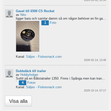
Gavel till 6500 CS Rocket
av
Nito
ligger bara och samlar damm så om någon behöver en fin gavel är det bara att hotja till, enklast på...
1
Foto
Kanal:
Säljes - Fiskesnack.com
2026-02-14, 13:48
Dubbdäck till trailer
av
Hobbyholger
Suttit på en Bålstatrailer 1350. Finns i Spånga men kan transporteras mot Linköping. 500kr
4
Foton
Kanal:
Säljes - Fiskesnack.com
2025-10-14, 07:17
Visa alla