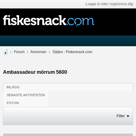
Logga in eller registrera dig
Forum
Annonser
Säljes - Fiskesnack.com
Ambassadeur mörrum 5600
INLÄGG
SENASTE AKTIVITETEN
FOTON
Filter