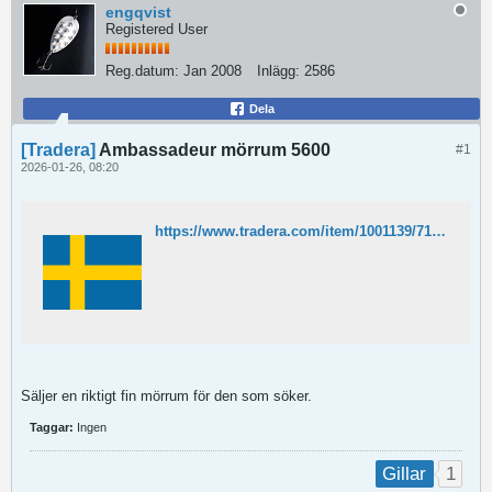
engqvist
Registered User
Reg.datum:
Jan 2008
Inlägg:
2586
Dela
[Tradera]
Ambassadeur mörrum 5600
#1
2026-01-26, 08:20
https://www.tradera.com/item/1001139/713550914/ambassadeur-morrum-5600
Säljer en riktigt fin mörrum för den som söker.
Taggar:
Ingen
1
Gillar