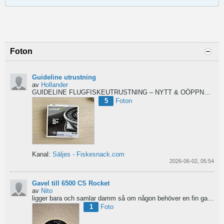
Foton
Guideline utrustning
av
Hollander
GUIDELINE FLUGFISKEUTRUSTNING – NYTT & OÖPPNAT
Säl
5
Foton
Kanal:
Säljes - Fiskesnack.com
2026-06-02, 05:54
Gavel till 6500 CS Rocket
av
Nito
ligger bara och samlar damm så om någon behöver en fin gavel är det bara att hotja till, enklast på...
1
Foto