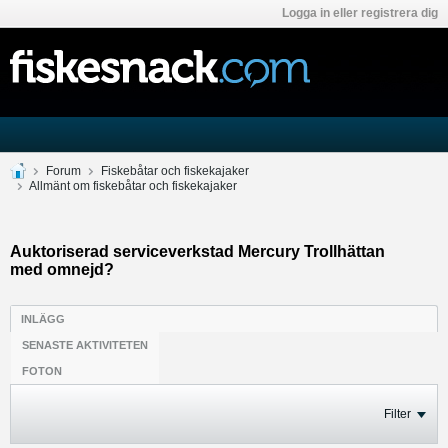
Logga in eller registrera dig
Forum
Fiskebåtar och fiskekajaker
Allmänt om fiskebåtar och fiskekajaker
Auktoriserad serviceverkstad Mercury Trollhättan
med omnejd?
INLÄGG
SENASTE AKTIVITETEN
FOTON
Filter