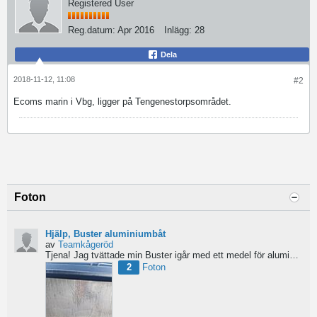
Registered User
Reg.datum:
Apr 2016
Inlägg:
28
Dela
2018-11-12, 11:08
#2
Ecoms marin i Vbg, ligger på Tengenestorpsområdet.
Foton
Hjälp, Buster aluminiumbåt
av
Teamkågeröd
Tjena!
Jag tvättade min Buster igår med ett medel för aluminiumbåtar och nu blev ytan konstig/flammig...
2
Foton