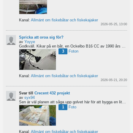
Kanal:
Allmänt om fiskebåtar och fiskekajaker
2026-05-25, 13:00
Spricka att oroa sig för?
av
Yoyye
Godkväll.
Kikar på en båt, en Ockelbo B16 CC av 1990 års modell, men skulle behöva lite...
3
Foton
Kanal:
Allmänt om fiskebåtar och fiskekajaker
2026-05-21, 20:20
Svar till
Crecent 432 projekt
av
syx94
Sen är väl planen att såga upp golvet här för att bygga en liten brun för pump och täta resterande del...
1
Foto
Kanal:
Allmänt om fiskebåtar och fiskekajaker