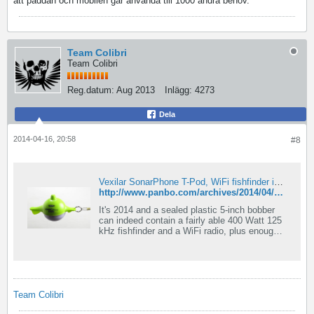
att paddan och mobilen går använda till 1000 andra behov.
Team Colibri
Team Colibri
Reg.datum:
Aug 2013
Inlägg:
4273
Dela
2014-04-16, 20:58
#8
Vexilar SonarPhone T-Pod, WiFi fishfinder in a bobber!
http://www.panbo.com/archives/2014/04/vexilar_sonarphone_t-pod_wifi_fishfinder_in_a_bobber.html
It's 2014 and a sealed plastic 5-inch bobber
can indeed contain a fairly able 400 Watt 125
kHz fishfinder and a WiFi radio, plus enough
rechargeable battery to run both for a few
hours. The SonarPhone T-Pod will strike
many as a toy, but it actually works quite well
considering its small size and price tag
($130). And the manufacturer Vexilar puts the
same technology into models meant to install
Team Colibri
on small boats, which means that dedicated