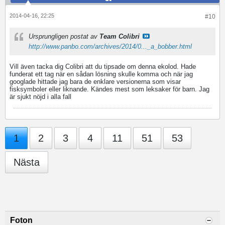
2014-04-16, 22:25
#10
Ursprungligen postat av
Team Colibri
http://www.panbo.com/archives/2014/0..._a_bobber.html
Vill även tacka dig Colibri att du tipsade om denna ekolod. Hade
funderat ett tag när en sådan lösning skulle komma och när jag
googlade hittade jag bara de enklare versionerna som visar
fisksymboler eller liknande. Kändes mest som leksaker för barn. Jag
är sjukt nöjd i alla fall
1
2
3
4
11
51
53
Nästa
Foton