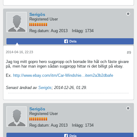
iPad (or Android tablet) boaters do indeed
have a fishfinder option...
Serigös
Registered User
Reg.datum:
Aug 2013
Inlägg:
1734
Dela
2014-04-16, 22:23
#9
Jag tog mitt gopro hero sugpropp och borrade lite hål och fäste givare
på, men har man ingen sådan sugpropp hittar ni det billigt på ebay.
Ex.
http://www.ebay.com/itm/Car-Windshie...item2a3b2dbafe
Senast ändrad av
Serigös
;
2014-12-26, 01:29
.
Serigös
Registered User
Reg.datum:
Aug 2013
Inlägg:
1734
Dela