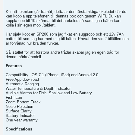
Kul att tekniken går framåt, detta är den första riktiga ekolodet där du
kan koppla upp telefonen till dennas box och genom WIFI. Du kan
koppla upp till 10 skärmar till detta ekolod så samtliga i båten kan
kolla i sin egen mobil/tablett.
Har själv köpt en SP200 som jag fixat en sugpropp och ett 12v 7Ah
batteri till som jag har med mig till båten. Provat den vid 2 tillfällen och
är förvånad hur bra den funkar.
Så istället för att förstöra andra trådar skapar jag en egen tråd för
denna märke/modell.
Features
Compatibility: iOS 7.1 (iPhone, iPad) and Android 2.0
Free App download
Automatic Ranging
Water Temperature & Depth Indicator
Audible Alarms for Fish, Shallow and Low Battery
Fish Icon
Zoom Bottom Track
Noise Rejection
Surface Clarity
Battery Indicator
One year warranty
Specifications