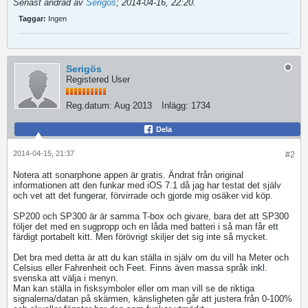
Senast ändrad av
Serigös
;
2014-04-16, 22:20
.
Taggar:
Ingen
Serigös
Registered User
Reg.datum:
Aug 2013
Inlägg:
1734
Dela
2014-04-15, 21:37
#2
Notera att sonarphone appen är gratis. Ändrat från original
informationen att den funkar med iOS 7.1 då jag har testat det själv
och vet att det fungerar, förvirrade och gjorde mig osäker vid köp.
SP200 och SP300 är är samma T-box och givare, bara det att SP300
följer det med en sugpropp och en låda med batteri i så man får ett
färdigt portabelt kitt. Men förövrigt skiljer det sig inte så mycket.
Det bra med detta är att du kan ställa in själv om du vill ha Meter och
Celsius eller Fahrenheit och Feet. Finns även massa språk inkl.
svenska att välja i menyn.
Man kan ställa in fisksymboler eller om man vill se de riktiga
signalerna/datan på skärmen, känsligheten går att justera från 0-100%