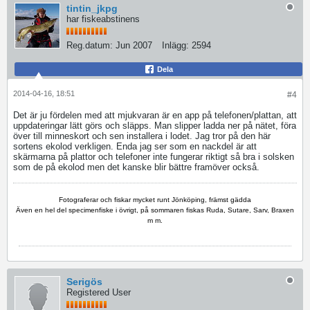
tintin_jkpg
har fiskeabstinens
Reg.datum:
Jun 2007
Inlägg:
2594
Dela
2014-04-16, 18:51
#4
Det är ju fördelen med att mjukvaran är en app på telefonen/plattan, att
uppdateringar lätt görs och släpps. Man slipper ladda ner på nätet, föra
över till minneskort och sen installera i lodet. Jag tror på den här
sortens ekolod verkligen. Enda jag ser som en nackdel är att
skärmarna på plattor och telefoner inte fungerar riktigt så bra i solsken
som de på ekolod men det kanske blir bättre framöver också.
Fotograferar och fiskar mycket runt Jönköping, främst gädda
Även en hel del specimenfiske i övrigt, på sommaren fiskas Ruda, Sutare, Sarv, Braxen
m m.
Serigös
Registered User