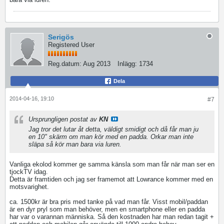
Serigös
Registered User
Reg.datum:
Aug 2013
Inlägg:
1734
Dela
2014-04-16, 19:10
#7
Ursprungligen postat av
KN
Jag tror det lutar åt detta, väldigt smidigt och då får man ju
en 10" skärm om man kör med en padda. Orkar man inte
släpa så kör man bara via luren.
Vanliga ekolod kommer ge samma känsla som man får när man ser en
tjockTV idag.
Detta är framtiden och jag ser framemot att Lowrance kommer med en
motsvarighet.
ca. 1500kr är bra pris med tanke på vad man får. Visst mobil/paddan
är en dyr pryl som man behöver, men en smartphone eller en padda
har var o varannan människa. Så den kostnaden har man redan tagit +