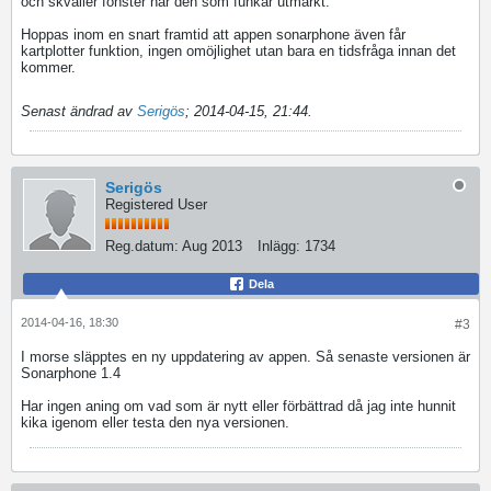
och skvaller fönster har den som funkar utmärkt.
Hoppas inom en snart framtid att appen sonarphone även får
kartplotter funktion, ingen omöjlighet utan bara en tidsfråga innan det
kommer.
Senast ändrad av
Serigös
;
2014-04-15, 21:44
.
Serigös
Registered User
Reg.datum:
Aug 2013
Inlägg:
1734
Dela
2014-04-16, 18:30
#3
I morse släpptes en ny uppdatering av appen. Så senaste versionen är
Sonarphone 1.4
Har ingen aning om vad som är nytt eller förbättrad då jag inte hunnit
kika igenom eller testa den nya versionen.