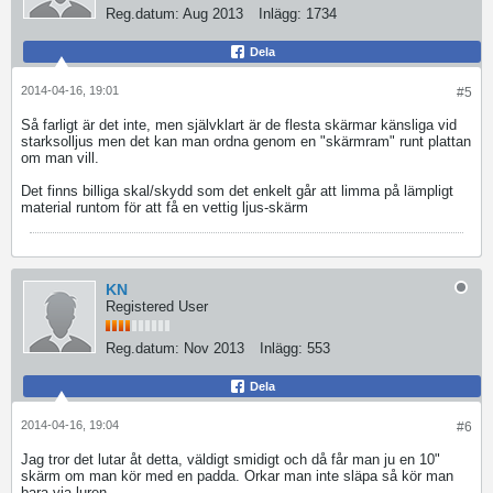
Reg.datum:
Aug 2013
Inlägg:
1734
Dela
2014-04-16, 19:01
#5
Så farligt är det inte, men självklart är de flesta skärmar känsliga vid
starksolljus men det kan man ordna genom en "skärmram" runt plattan
om man vill.
Det finns billiga skal/skydd som det enkelt går att limma på lämpligt
material runtom för att få en vettig ljus-skärm
KN
Registered User
Reg.datum:
Nov 2013
Inlägg:
553
Dela
2014-04-16, 19:04
#6
Jag tror det lutar åt detta, väldigt smidigt och då får man ju en 10"
skärm om man kör med en padda. Orkar man inte släpa så kör man
bara via luren.