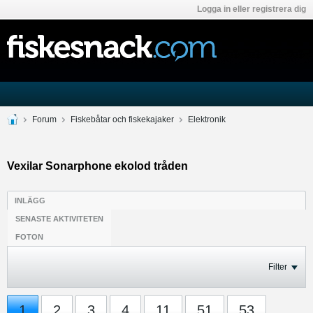
Logga in eller registrera dig
Forum
Fiskebåtar och fiskekajaker
Elektronik
Vexilar Sonarphone ekolod tråden
INLÄGG
SENASTE AKTIVITETEN
FOTON
Filter
1
2
3
4
11
51
53