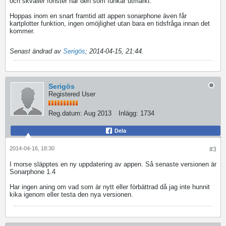
och skvaller fönster har den som funkar utmärkt.
Hoppas inom en snart framtid att appen sonarphone även får
kartplotter funktion, ingen omöjlighet utan bara en tidsfråga innan det
kommer.
Senast ändrad av
Serigös
;
2014-04-15, 21:44
.
Serigös
Registered User
Reg.datum:
Aug 2013
Inlägg:
1734
Dela
2014-04-16, 18:30
#3
I morse släpptes en ny uppdatering av appen. Så senaste versionen är
Sonarphone 1.4
Har ingen aning om vad som är nytt eller förbättrad då jag inte hunnit
kika igenom eller testa den nya versionen.