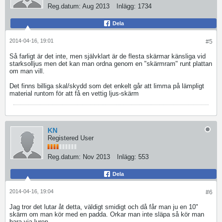
Reg.datum:
Aug 2013
Inlägg:
1734
Dela
2014-04-16, 19:01
#5
Så farligt är det inte, men självklart är de flesta skärmar känsliga vid
starksolljus men det kan man ordna genom en "skärmram" runt plattan
om man vill.
Det finns billiga skal/skydd som det enkelt går att limma på lämpligt
material runtom för att få en vettig ljus-skärm
KN
Registered User
Reg.datum:
Nov 2013
Inlägg:
553
Dela
2014-04-16, 19:04
#6
Jag tror det lutar åt detta, väldigt smidigt och då får man ju en 10"
skärm om man kör med en padda. Orkar man inte släpa så kör man
bara via luren.