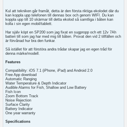
Kul att tekniken går framåt, detta är den första riktiga ekolodet där du
kan koppla upp telefonen till dennas box och genom WIFI. Du kan
koppla upp till 10 skärmar till detta ekolod så samtliga i båten kan
kolla i sin egen mobil/tablett.
Har själv köpt en SP200 som jag fixat en sugpropp och ett 12v 7Ah
batteri till som jag har med mig till båten. Provat den vid 2 tillfällen och
är förvånad hur bra den funkar.
Så istället för att förstöra andra trådar skapar jag en egen tråd för
denna märke/modell.
Features
Compatibility: iOS 7.1 (iPhone, iPad) and Android 2.0
Free App download
Automatic Ranging
Water Temperature & Depth Indicator
Audible Alarms for Fish, Shallow and Low Battery
Fish Icon
Zoom Bottom Track
Noise Rejection
Surface Clarity
Battery Indicator
One year warranty
Specifications