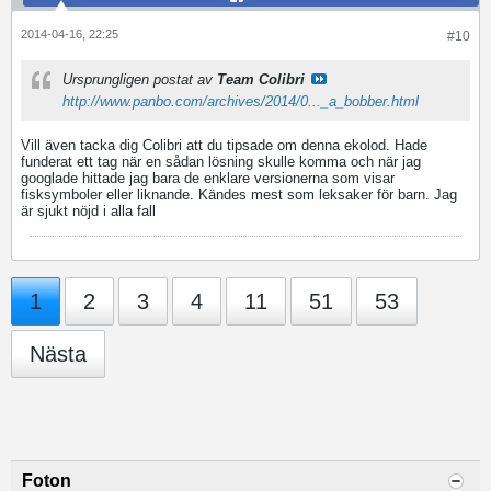
2014-04-16, 22:25
#10
Ursprungligen postat av
Team Colibri
http://www.panbo.com/archives/2014/0..._a_bobber.html
Vill även tacka dig Colibri att du tipsade om denna ekolod. Hade
funderat ett tag när en sådan lösning skulle komma och när jag
googlade hittade jag bara de enklare versionerna som visar
fisksymboler eller liknande. Kändes mest som leksaker för barn. Jag
är sjukt nöjd i alla fall
1
2
3
4
11
51
53
Nästa
Foton