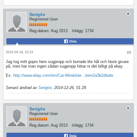
iPad (or Android tablet) boaters do indeed
have a fishfinder option...
Serigös
Registered User
Reg.datum:
Aug 2013
Inlägg:
1734
Dela
2014-04-16, 22:23
#9
Jag tog mitt gopro hero sugpropp och borrade lite hål och fäste givare
på, men har man ingen sådan sugpropp hittar ni det billigt på ebay.
Ex.
http://www.ebay.com/itm/Car-Windshie...item2a3b2dbafe
Senast ändrad av
Serigös
;
2014-12-26, 01:29
.
Serigös
Registered User
Reg.datum:
Aug 2013
Inlägg:
1734
Dela