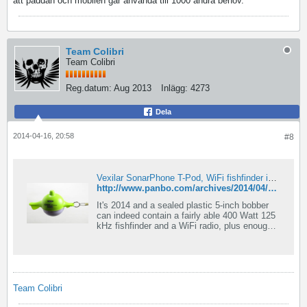
att paddan och mobilen går använda till 1000 andra behov.
Team Colibri
Team Colibri
Reg.datum:
Aug 2013
Inlägg:
4273
Dela
2014-04-16, 20:58
#8
Vexilar SonarPhone T-Pod, WiFi fishfinder in a bobber!
http://www.panbo.com/archives/2014/04/vexilar_sonarphone_t-pod_wifi_fishfinder_in_a_bobber.html
It's 2014 and a sealed plastic 5-inch bobber
can indeed contain a fairly able 400 Watt 125
kHz fishfinder and a WiFi radio, plus enough
rechargeable battery to run both for a few
hours. The SonarPhone T-Pod will strike
many as a toy, but it actually works quite well
considering its small size and price tag
($130). And the manufacturer Vexilar puts the
same technology into models meant to install
Team Colibri
on small boats, which means that dedicated