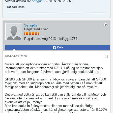
Senast ändrad av
Serigös
;
2014-04-16, 22:20
.
Taggar:
Ingen
Serigös
Registered User
Reg.datum:
Aug 2013
Inlägg:
1734
Dela
2014-04-15, 21:37
#2
Notera att sonarphone appen är gratis. Ändrat från original
informationen att den funkar med iOS 7.1 då jag har testat det själv
och vet att det fungerar, förvirrade och gjorde mig osäker vid köp.
SP200 och SP300 är är samma T-box och givare, bara det att SP300
följer det med en sugpropp och en låda med batteri i så man får ett
färdigt portabelt kitt. Men förövrigt skiljer det sig inte så mycket.
Det bra med detta är att du kan ställa in själv om du vill ha Meter och
Celsius eller Fahrenheit och Feet. Finns även massa språk inkl.
svenska att välja i menyn.
Man kan ställa in fisksymboler eller om man vill se de riktiga
signalerna/datan på skärmen, känsligheten går att justera från 0-100%