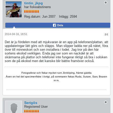
tintin_jkpg
har fiskeabstinens
Reg.datum:
Jun 2007
Inlägg:
2594
Dela
2014-04-16, 18:51
#4
Det är ju fördelen med att mjukvaran är en app på telefonen/plattan, att
uppdateringar lätt görs och släpps. Man slipper ladda ner på nätet, föra
över till minneskort och sen installera i lodet. Jag tror på den här
sortens ekolod verkligen. Enda jag ser som en nackdel är att
skärmarna på plattor och telefoner inte fungerar riktigt så bra i solsken
som de på ekolod men det kanske blir bättre framöver också.
Fotograferar och fiskar mycket runt Jönköping, främst gädda
Även en hel del specimenfiske i övrigt, på sommaren fiskas Ruda, Sutare, Sarv, Braxen
m m.
Serigös
Registered User