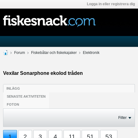
Logga in eller registrera dig
Forum
Fiskebåtar och fiskekajaker
Elektronik
Vexilar Sonarphone ekolod tråden
INLÄGG
SENASTE AKTIVITETEN
FOTON
Filter
1
2
3
4
11
51
53