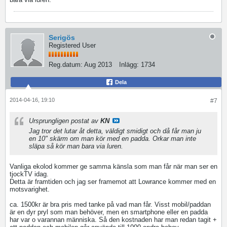
Serigös
Registered User
Reg.datum:
Aug 2013
Inlägg:
1734
Dela
2014-04-16, 19:10
#7
Ursprungligen postat av
KN
Jag tror det lutar åt detta, väldigt smidigt och då får man ju
en 10" skärm om man kör med en padda. Orkar man inte
släpa så kör man bara via luren.
Vanliga ekolod kommer ge samma känsla som man får när man ser en
tjockTV idag.
Detta är framtiden och jag ser framemot att Lowrance kommer med en
motsvarighet.
ca. 1500kr är bra pris med tanke på vad man får. Visst mobil/paddan
är en dyr pryl som man behöver, men en smartphone eller en padda
har var o varannan människa. Så den kostnaden har man redan tagit +