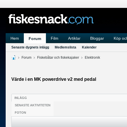
Hem
Film
Artiklar
Bloggar
Köp och
Forum
Senaste dygnets inlägg
Medlemslista
Kalender
Forum
Fiskebåtar och fiskekajaker
Elektronik
Värde i en MK powerdrive v2 med pedal
INLÄGG
SENASTE AKTIVITETEN
FOTON