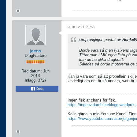
2018-12-11, 21:53
Ursprungligen postat av
Henke
Borde vara så men fysikens lagar
joens
Tittar man i MK egna lista på v
Dragtvättare
kan de ha olika dragkraft.
Således så borde motorerna ge o
Reg.datum:
Jun
2013
Kan ju vara som så att propellern skilje
Inlägg:
3727
Underligt om det är så annars, watt är j
Dela
Ingen fisk är chans för fisk.
https://ingenvidarefiskeblogg.wordpres
Kolla gärna in min Youtube-Kanal. Finn
https://www.youtube.com/user/jurgenjo