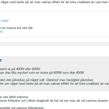
om något med tanke på att man saknar effekt för att köra snabbare än vad ma
s.com/
s en massa kul skit där.
ns
otorn är på 400W eller 600W.
ax drar lika mycket som en motor på 600W som drar 400W.
tiden inte påverkas på något sätt. Däremot max hastighet påverkas.
ättre om något med tanke på att man saknar effekt för att köra snabbare än v
r inte alltid stämma.
rerna förbrukar och vilken dragkraft de har så ser man att vid samma ampere
astighet vid samma förbrukning.