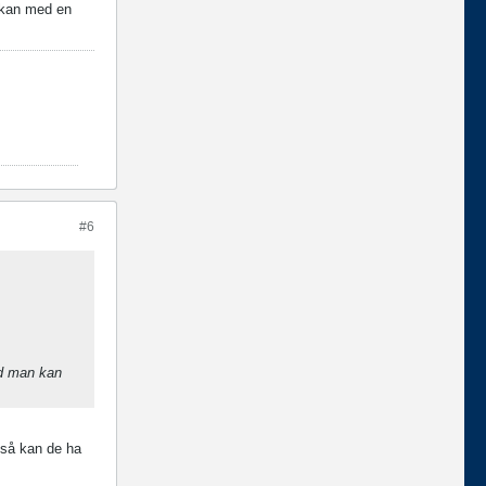
n kan med en
#6
ad man kan
 så kan de ha