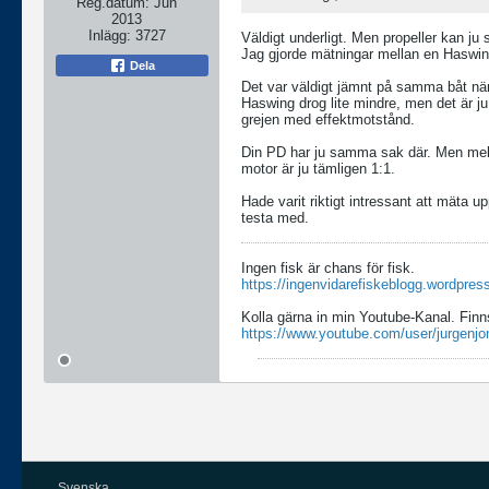
Reg.datum:
Jun
2013
Inlägg:
3727
Väldigt underligt. Men propeller kan ju 
Jag gjorde mätningar mellan en Haswi
Dela
Det var väldigt jämnt på samma båt nä
Haswing drog lite mindre, men det är j
grejen med effektmotstånd.
Din PD har ju samma sak där. Men mella
motor är ju tämligen 1:1.
Hade varit riktigt intressant att mäta 
testa med.
Ingen fisk är chans för fisk.
https://ingenvidarefiskeblogg.wordpres
Kolla gärna in min Youtube-Kanal. Finn
https://www.youtube.com/user/jurgenjo
Svenska