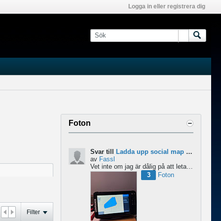
Logga in eller registrera dig
Foton
Svar till
Ladda upp social map till Lowrance Eagle
av
Fassl
Vet inte om jag är dålig på att leta men jag hittar inget om att ladda upp social maps i manualen....
3
Foton
Filter