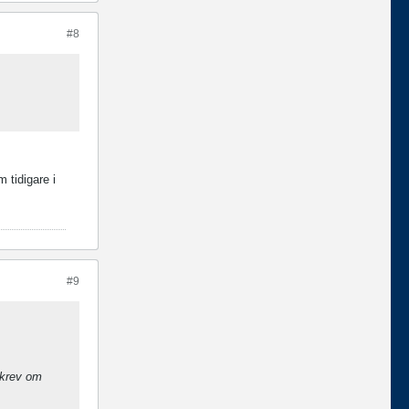
#8
 tidigare i
#9
skrev om