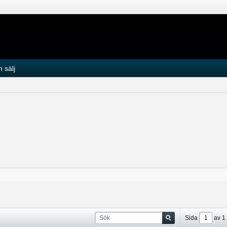
 sälj
Sida
av
1