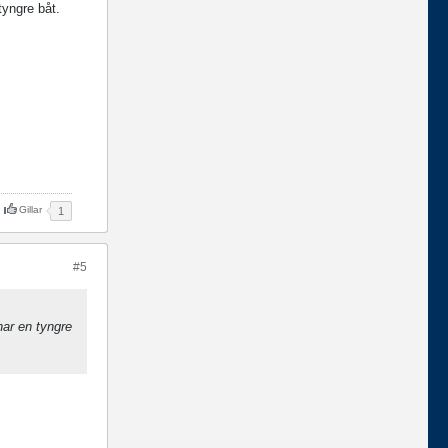
tyngre båt.
Gillar
1
#5
har en tyngre