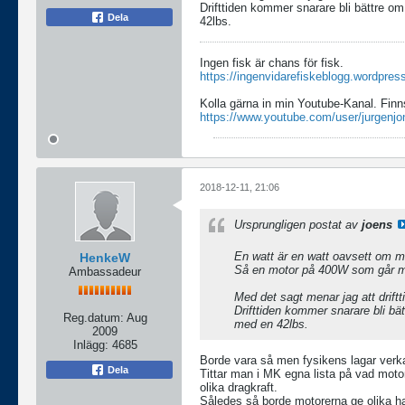
Drifttiden kommer snarare bli bättre 
Dela
42lbs.
Ingen fisk är chans för fisk.
https://ingenvidarefiskeblogg.wordpres
Kolla gärna in min Youtube-Kanal. Finn
https://www.youtube.com/user/jurgenjo
2018-12-11, 21:06
Ursprungligen postat av
joens
En watt är en watt oavsett om m
HenkeW
Så en motor på 400W som går m
Ambassadeur
Med det sagt menar jag att drift
Drifttiden kommer snarare bli b
Reg.datum:
Aug
med en 42lbs.
2009
Inlägg:
4685
Borde vara så men fysikens lagar verka
Dela
Tittar man i MK egna lista på vad moto
olika dragkraft.
Således så borde motorerna ge olika h