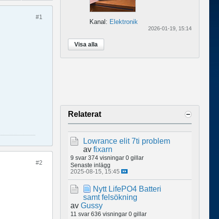
#1
Kanal:
Elektronik
2026-01-19, 15:14
Visa alla
Relaterat
Lowrance elit 7ti problem
av
fixarn
9 svar
374 visningar
0 gillar
#2
Senaste inlägg
2025-08-15, 15:45
Nytt LifePO4 Batteri
samt felsökning
av
Gussy
11 svar
636 visningar
0 gillar