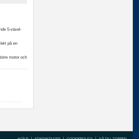
nde 5-växel-
fekt på en
större motor och
HJÄLP
KONTAKTA OSS
COOKIEPOLICY
GÅ TILL TOPPEN