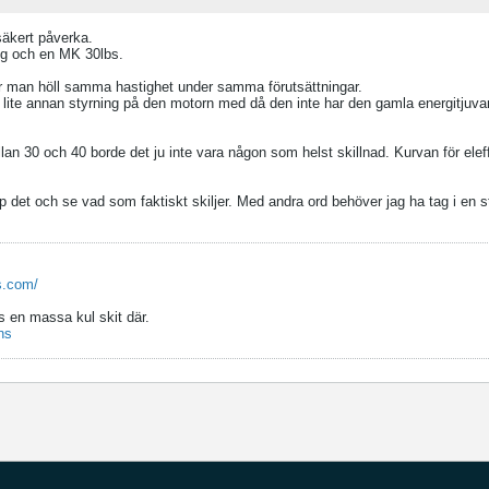
säkert påverka.
ng och en MK 30lbs.
r man höll samma hastighet under samma förutsättningar.
u lite annan styrning på den motorn med då den inte har den gamla energitjuva
n 30 och 40 borde det ju inte vara någon som helst skillnad. Kurvan för elef
upp det och se vad som faktiskt skiljer. Med andra ord behöver jag ha tag i en 
s.com/
s en massa kul skit där.
ns