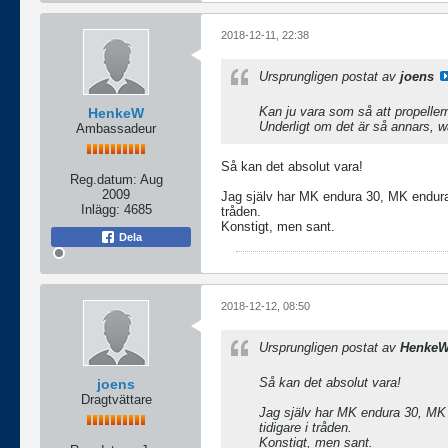
2018-12-11, 22:38
Ursprungligen postat av
joens
Kan ju vara som så att propellern
HenkeW
Underligt om det är så annars, wa
Ambassadeur
Så kan det absolut vara!
Reg.datum:
Aug
2009
Jag själv har MK endura 30, MK endura
Inlägg:
4685
tråden.
Konstigt, men sant.
Dela
2018-12-12, 08:50
Ursprungligen postat av
Henke
Så kan det absolut vara!
joens
Dragtvättare
Jag själv har MK endura 30, MK
tidigare i tråden.
Konstigt, men sant.