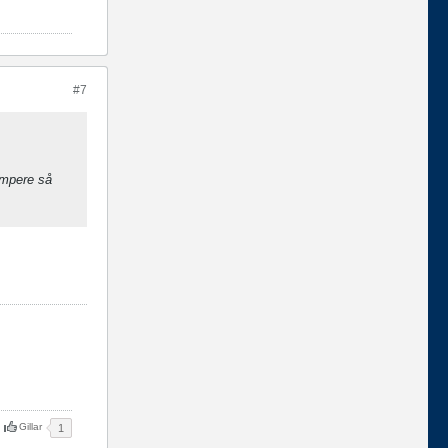
#7
ampere så
Gillar
1