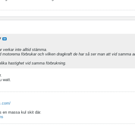
W
 verkar inte alltid stämma.
ad motorerna förbrukar och vilken dragkraft de har så ser man att vid samma 
lika hastighet vid samma förbrukning.
r.
u watt.
s.com/
s en massa kul skit där.
ns