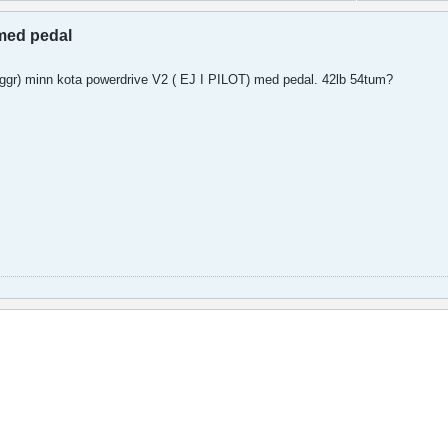
med pedal
 ggr) minn kota powerdrive V2 ( EJ I PILOT) med pedal. 42lb 54tum?