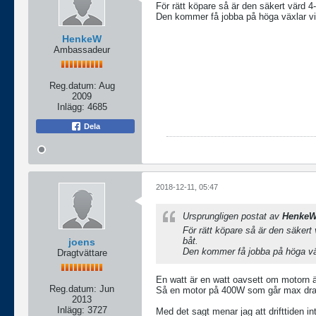
För rätt köpare så är den säkert värd 
Den kommer få jobba på höga växlar vilk
HenkeW
Ambassadeur
Reg.datum:
Aug
2009
Inlägg:
4685
Dela
2018-12-11, 05:47
Ursprungligen postat av
Henke
För rätt köpare så är den säker
båt.
joens
Den kommer få jobba på höga växla
Dragtvättare
En watt är en watt oavsett om motorn 
Reg.datum:
Jun
Så en motor på 400W som går max dra
2013
Inlägg:
3727
Med det sagt menar jag att drifttiden 