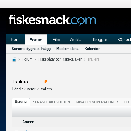
Hem
Film
Artiklar
Bloggar
Köp och
Forum
Senaste dygnets inlägg
Medlemslista
Kalender
Forum
Fiskebåtar och fiskekajaker
Trailers
Trailers
Här diskuterar vi trailers
ÄMNEN
SENASTE AKTIVITETEN
MINA PRENUMERATIONER
FO
Ämnen