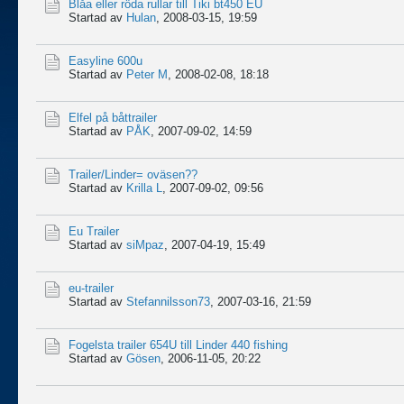
Blåa eller röda rullar till Tiki bt450 EU
Startad av
Hulan
,
2008-03-15, 19:59
Easyline 600u
Startad av
Peter M
,
2008-02-08, 18:18
Elfel på båttrailer
Startad av
PÅK
,
2007-09-02, 14:59
Trailer/Linder= oväsen??
Startad av
Krilla L
,
2007-09-02, 09:56
Eu Trailer
Startad av
siMpaz
,
2007-04-19, 15:49
eu-trailer
Startad av
Stefannilsson73
,
2007-03-16, 21:59
Fogelsta trailer 654U till Linder 440 fishing
Startad av
Gösen
,
2006-11-05, 20:22