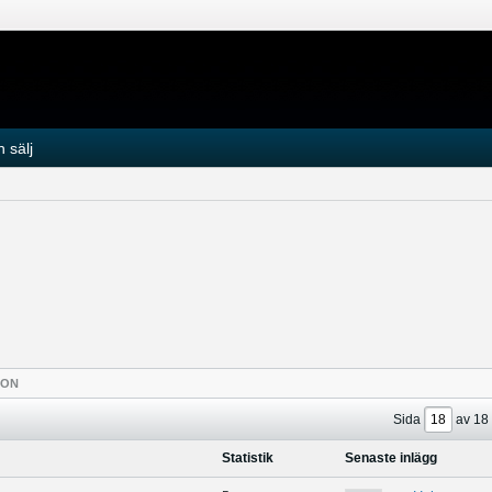
 sälj
TON
Sida
av
18
Statistik
Senaste inlägg