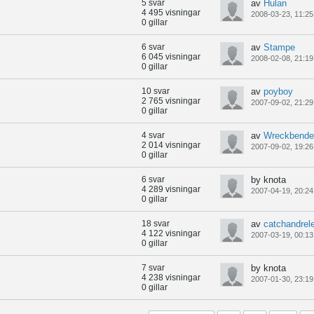
5 svar
av
Hulan
4 495 visningar
2008-03-23, 11:25
0 gillar
6 svar
av
Stampe
6 045 visningar
2008-02-08, 21:19
0 gillar
10 svar
av
poyboy
2 765 visningar
2007-09-02, 21:29
0 gillar
4 svar
av
Wreckbende
2 014 visningar
2007-09-02, 19:26
0 gillar
6 svar
by knota
4 289 visningar
2007-04-19, 20:24
0 gillar
18 svar
av
catchandrel
4 122 visningar
2007-03-19, 00:13
0 gillar
7 svar
by knota
4 238 visningar
2007-01-30, 23:19
0 gillar