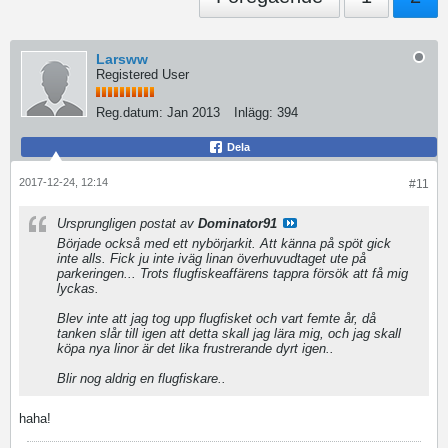
Larsww
Registered User
Reg.datum:
Jan 2013
Inlägg:
394
Dela
2017-12-24, 12:14
#11
Ursprungligen postat av
Dominator91
Började också med ett nybörjarkit. Att känna på spöt gick
inte alls. Fick ju inte iväg linan överhuvudtaget ute på
parkeringen... Trots flugfiskeaffärens tappra försök att få mig
lyckas.
Blev inte att jag tog upp flugfisket och vart femte år, då
tanken slår till igen att detta skall jag lära mig, och jag skall
köpa nya linor är det lika frustrerande dyrt igen..
Blir nog aldrig en flugfiskare..
haha!