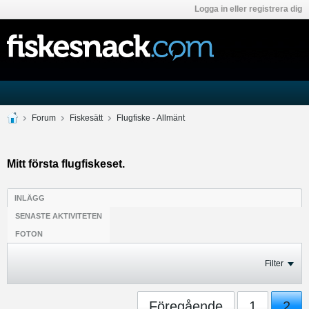
Logga in eller registrera dig
Forum
Fiskesätt
Flugfiske - Allmänt
Mitt första flugfiskeset.
INLÄGG
SENASTE AKTIVITETEN
FOTON
Filter
Föregående
1
2