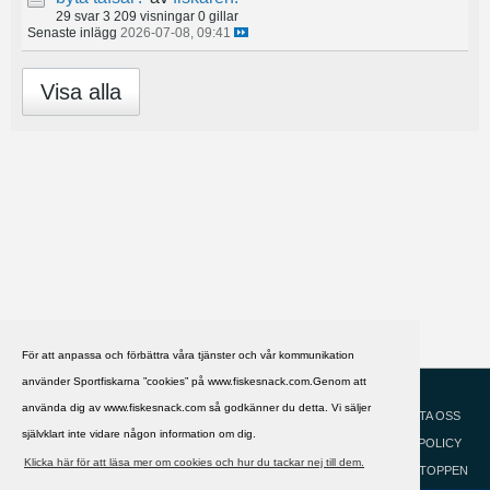
29 svar
3 209 visningar
0 gillar
Senaste inlägg
2026-07-08, 09:41
Visa alla
För att anpassa och förbättra våra tjänster och vår kommunikation
använder Sportfiskarna ”cookies” på www.fiskesnack.com.Genom att
HJÄLP
Svenska
använda dig av www.fiskesnack.com så godkänner du detta. Vi säljer
KONTAKTA OSS
självklart inte vidare någon information om dig.
COOKIEPOLICY
Klicka här för att läsa mer om cookies och hur du tackar nej till dem.
GÅ TILL TOPPEN