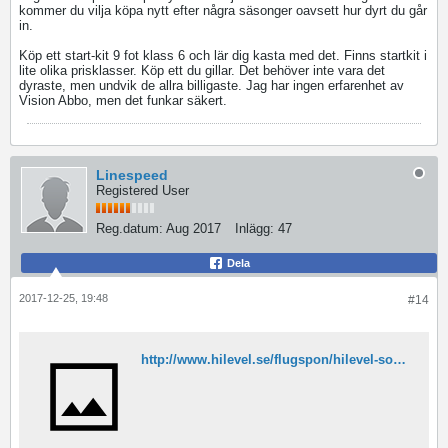
kommer du vilja köpa nytt efter några säsonger oavsett hur dyrt du går
in.
Köp ett start-kit 9 fot klass 6 och lär dig kasta med det. Finns startkit i
lite olika prisklasser. Köp ett du gillar. Det behöver inte vara det
dyraste, men undvik de allra billigaste. Jag har ingen erfarenhet av
Vision Abbo, men det funkar säkert.
Linespeed
Registered User
Reg.datum:
Aug 2017
Inlägg:
47
Dela
2017-12-25, 19:48
#14
http://www.hilevel.se/flugspon/hilevel-soul-river/hilevel-soul-river-flugspo.html