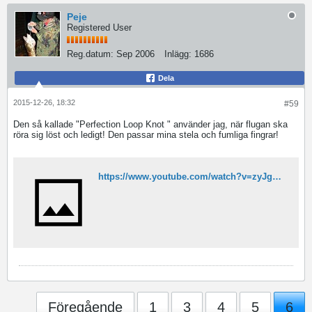
Peje
Registered User
Reg.datum:
Sep 2006
Inlägg:
1686
Dela
2015-12-26, 18:32
#59
Den så kallade "Perfection Loop Knot " använder jag, när flugan ska
röra sig löst och ledigt! Den passar mina stela och fumliga fingrar!
https://www.youtube.com/watch?v=zyJgR70n1kc
Föregående
1
3
4
5
6