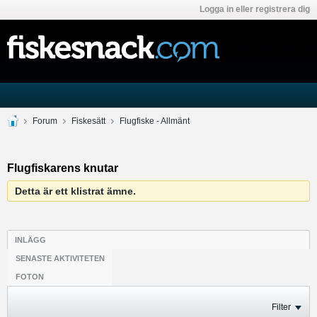
Logga in eller registrera dig
Forum
Fiskesätt
Flugfiske - Allmänt
Flugfiskarens knutar
Detta är ett klistrat ämne.
INLÄGG
SENASTE AKTIVITETEN
FOTON
Filter