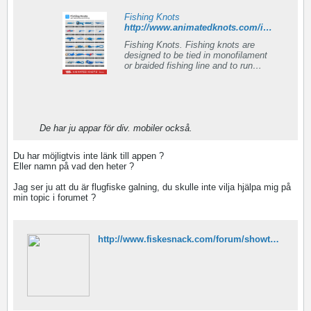
Fishing Knots
http://www.animatedknots.com/indexfishing.php
Fishing Knots. Fishing knots are
designed to be tied in monofilament
or braided fishing line and to run
through the eyes and rings of a
fishing rod or rig.
De har ju appar för div. mobiler också.
Du har möjligtvis inte länk till appen ?
Eller namn på vad den heter ?
Jag ser ju att du är flugfiske galning, du skulle inte vilja hjälpa mig på
min topic i forumet ?
http://www.fiskesnack.com/forum/showthread.php/136920-K%C3%B6pt-nytt-flygfiske-sp%C3%B6-vilken-rulle-samt-lina-(Nyb%C3%B6rjare)