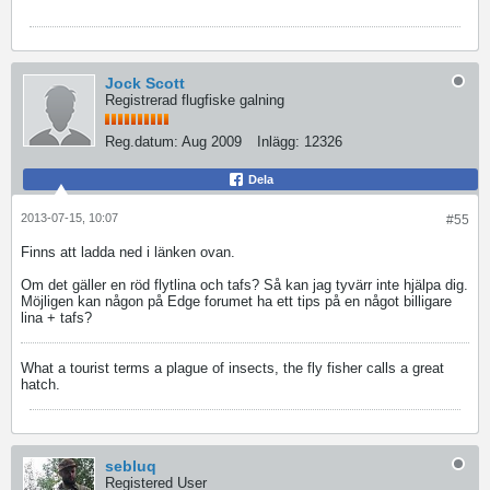
Jock Scott
Registrerad flugfiske galning
Reg.datum:
Aug 2009
Inlägg:
12326
Dela
2013-07-15, 10:07
#55
Finns att ladda ned i länken ovan.
Om det gäller en röd flytlina och tafs? Så kan jag tyvärr inte hjälpa dig.
Möjligen kan någon på Edge forumet ha ett tips på en något billigare
lina + tafs?
What a tourist terms a plague of insects, the fly fisher calls a great
hatch.
sebluq
Registered User