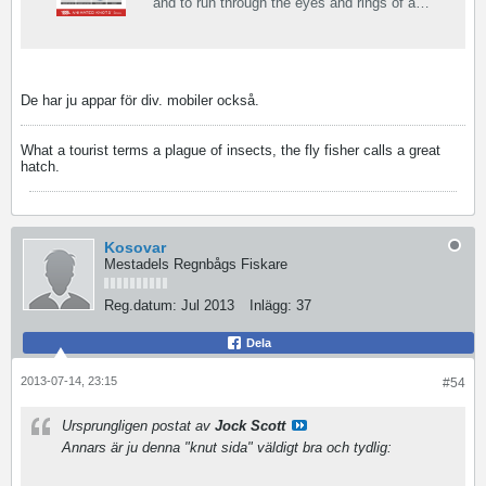
and to run through the eyes and rings of a
fishing rod or rig.
De har ju appar för div. mobiler också.
What a tourist terms a plague of insects, the fly fisher calls a great
hatch.
Kosovar
Mestadels Regnbågs Fiskare
Reg.datum:
Jul 2013
Inlägg:
37
Dela
2013-07-14, 23:15
#54
Ursprungligen postat av
Jock Scott
Annars är ju denna "knut sida" väldigt bra och tydlig: