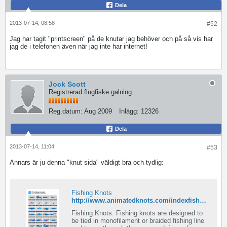
Dela
2013-07-14, 08:58
#52
Jag har tagit "printscreen" på de knutar jag behöver och på så vis har
jag de i telefonen även när jag inte har internet!
Jock Scott
Registrerad flugfiske galning
Reg.datum:
Aug 2009
Inlägg:
12326
Dela
2013-07-14, 11:04
#53
Annars är ju denna "knut sida" väldigt bra och tydlig:
Fishing Knots
http://www.animatedknots.com/indexfishing.php
Fishing Knots. Fishing knots are designed to
be tied in monofilament or braided fishing line