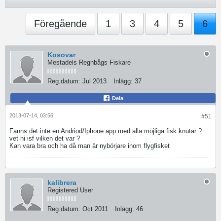
Föregående
1
3
4
5
6
Kosovar
Mestadels Regnbågs Fiskare
Reg.datum:
Jul 2013
Inlägg:
37
Dela
2013-07-14, 03:56
#51
Fanns det inte en Andriod/Iphone app med alla möjliga fisk knutar ?
vet ni isf vilken det var ?
Kan vara bra och ha då man är nybörjare inom flygfisket
kalibrera
Registered User
Reg.datum:
Oct 2011
Inlägg:
46