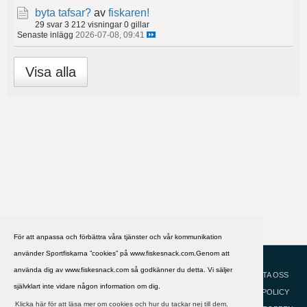
byta tafsar?
av
fiskaren!
29 svar
3 212 visningar
0 gillar
Senaste inlägg
2026-07-08, 09:41
Visa alla
För att anpassa och förbättra våra tjänster och vår kommunikation
använder Sportfiskarna ”cookies” på www.fiskesnack.com.Genom att
HJÄLP
Svenska
använda dig av www.fiskesnack.com så godkänner du detta. Vi säljer
KONTAKTA OSS
självklart inte vidare någon information om dig.
COOKIEPOLICY
Klicka här för att läsa mer om cookies och hur du tackar nej till dem.