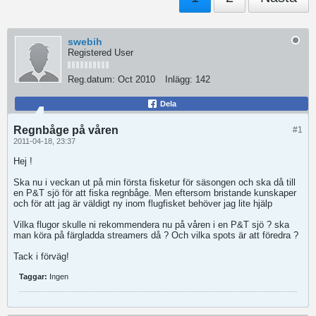
swebih
Registered User
Reg.datum:
Oct 2010
Inlägg:
142
Dela
Regnbåge på våren
#1
2011-04-18, 23:37
Hej !
Ska nu i veckan ut på min första fisketur för säsongen och ska då till
en P&T sjö för att fiska regnbåge. Men eftersom bristande kunskaper
och för att jag är väldigt ny inom flugfisket behöver jag lite hjälp
Vilka flugor skulle ni rekommendera nu på våren i en P&T sjö ? ska
man köra på färgladda streamers då ? Och vilka spots är att föredra ?
Tack i förväg!
Taggar:
Ingen