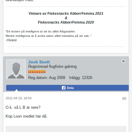
Vinnare av Fiskesnacks AbborrFemma
2021
&
Fiskesnacks AbborrFemma
2020
”Ett tecken på intelligens är att du alltid ifrågasätter.
Mindre intelligenta är å andra sidan alltid tvärsäkra på sin sak.."
-Okänd
Jock Scott
Registrerad flugfiske galning
Reg.datum:
Aug 2009
Inlägg:
12326
Dela
2011-04-19, 18:54
#5
O.k. så L.B är nere?
Köp Loon medlet här då: