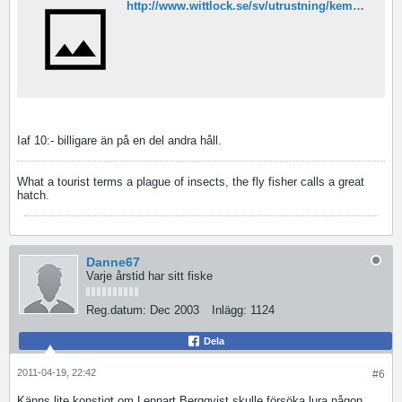
http://www.wittlock.se/sv/utrustning/kemprodukter/dry-floatant.html
Iaf 10:- billigare än på en del andra håll.
What a tourist terms a plague of insects, the fly fisher calls a great
hatch.
Danne67
Varje årstid har sitt fiske
Reg.datum:
Dec 2003
Inlägg:
1124
Dela
2011-04-19, 22:42
#6
Känns lite konstigt om Lennart Bergqvist skulle försöka lura någon.