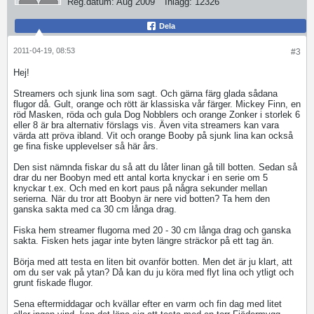
Reg.datum:
Aug 2009
Inlägg:
12326
Dela
2011-04-19, 08:53
#3
Hej!
Streamers och sjunk lina som sagt. Och gärna färg glada sådana
flugor då. Gult, orange och rött är klassiska vår färger. Mickey Finn, en
röd Masken, röda och gula Dog Nobblers och orange Zonker i storlek 6
eller 8 är bra alternativ förslags vis. Även vita streamers kan vara
värda att pröva ibland. Vit och orange Booby på sjunk lina kan också
ge fina fiske upplevelser så här års.
Den sist nämnda fiskar du så att du låter linan gå till botten. Sedan så
drar du ner Boobyn med ett antal korta knyckar i en serie om 5
knyckar t.ex. Och med en kort paus på några sekunder mellan
serierna. När du tror att Boobyn är nere vid botten? Ta hem den
ganska sakta med ca 30 cm långa drag.
Fiska hem streamer flugorna med 20 - 30 cm långa drag och ganska
sakta. Fisken hets jagar inte byten längre sträckor på ett tag än.
Börja med att testa en liten bit ovanför botten. Men det är ju klart, att
om du ser vak på ytan? Då kan du ju köra med flyt lina och ytligt och
grunt fiskade flugor.
Sena eftermiddagar och kvällar efter en varm och fin dag med litet