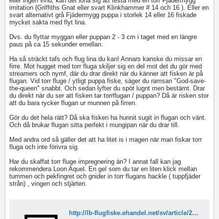
eller ingen vind, kan det löna sig att testa med en torr Fjädermygg
imitation (Griffiths Gnat eller svart Klinkhammer # 14 och 16 ). Eller en
svart alternativt grå Fjädermygg puppa i storlek 14 eller 16 fiskade
mycket sakta med flyt lina.
Dvs. du flyttar myggan eller puppan 2 - 3 cm i taget med en längre
paus på ca 15 sekunder emellan.
Ha så sträckt tafs och flug lina du kan! Annars kanske du missar en
firre. Mot hugget med torr fluga skiljer sig en del mot det du gör med
streamers och nymf, där du drar direkt när du känner att fisken är på
flugan. Vid torr fluge / ytligt puppa fiske, säger du ramsan "God-save-
the-queen" snabbt. Och sedan lyfter du spöt lugnt men bestämt. Drar
du direkt när du ser att fisken tar torrflugan / puppan? Då är risken stor
att du bara rycker flugan ur munnen på firren.
Gör du det hela rätt? Då ska fisken ha hunnit sugit in flugan och vänt.
Och då brukar flugan sitta perfekt i mungipan när du drar till.
Med andra ord så gäller det att ha litet is i magen när man fiskar torr
fluga och inte förivra sig.
Har du skaffat torr fluge impregnering än? I annat fall kan jag
rekommendera Loon Aquel. En gel som du tar en liten klick mellan
tummen och pekfingret och gnider in torr flugans hackle ( tuppfjäder
strån) , vingen och stjärten.
http://lb-flugfiske.ehandel.net/sv/article/2953/loon_aquel