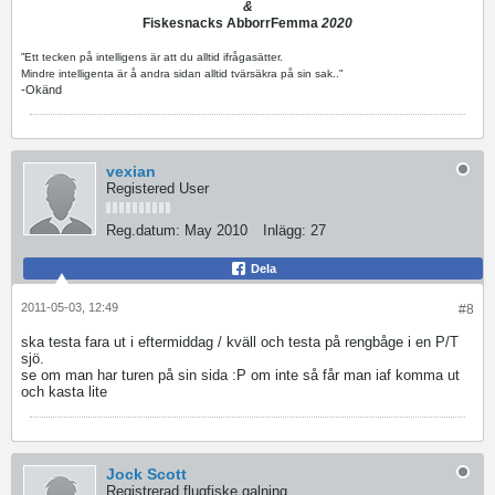
&
Fiskesnacks AbborrFemma
2020
”Ett tecken på intelligens är att du alltid ifrågasätter.
Mindre intelligenta är å andra sidan alltid tvärsäkra på sin sak.."
-Okänd
vexian
Registered User
Reg.datum:
May 2010
Inlägg:
27
Dela
2011-05-03, 12:49
#8
ska testa fara ut i eftermiddag / kväll och testa på rengbåge i en P/T
sjö.
se om man har turen på sin sida :P om inte så får man iaf komma ut
och kasta lite
Jock Scott
Registrerad flugfiske galning