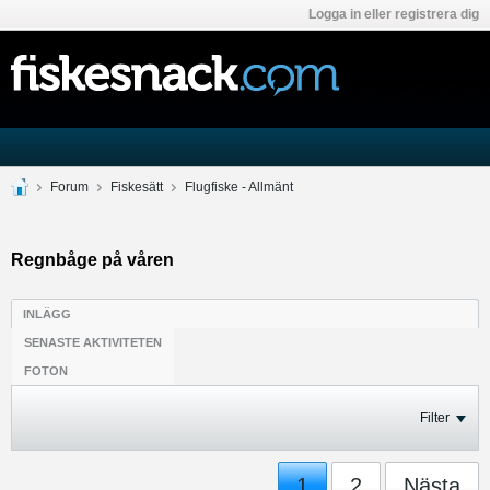
Logga in eller registrera dig
Forum
Fiskesätt
Flugfiske - Allmänt
Regnbåge på våren
INLÄGG
SENASTE AKTIVITETEN
FOTON
Filter
1
2
Nästa