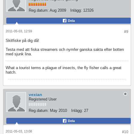
Reg.datum:
Aug 2009
Inlägg:
12326
Dela
2011-05-03, 12:59
#9
Skitfiske på dig då!
Testa med att fiska streamers och nymfer ganska sakta efter botten
med sjunk lina.
What a tourist terms a plague of insects, the fly fisher calls a great
hatch.
vexian
Registered User
Reg.datum:
May 2010
Inlägg:
27
Dela
2011-05-03, 13:08
#10