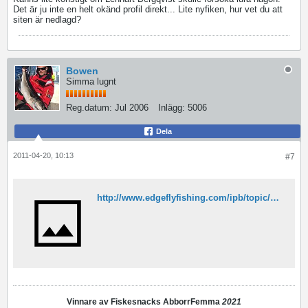
Det är ju inte en helt okänd profil direkt... Lite nyfiken, hur vet du att
siten är nedlagd?
Bowen
Simma lugnt
Reg.datum:
Jul 2006
Inlägg:
5006
Dela
2011-04-20, 10:13
#7
http://www.edgeflyfishing.com/ipb/topic/115629-hur-gaar-det-med-lbflugfiske/page__p__1399613__hl__lb+flugfiske__fromsearch__1#entry1399613
Vinnare av Fiskesnacks AbborrFemma
2021