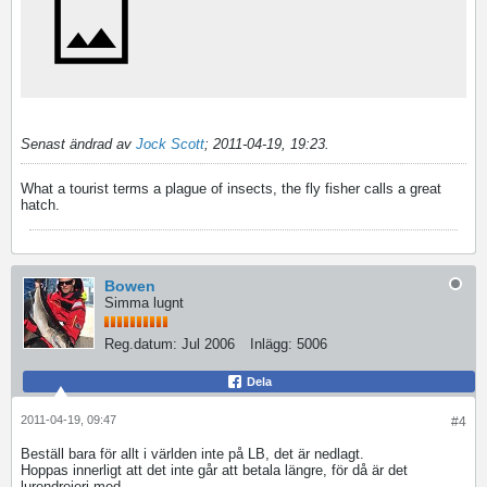
Senast ändrad av
Jock Scott
;
2011-04-19, 19:23
.
What a tourist terms a plague of insects, the fly fisher calls a great
hatch.
Bowen
Simma lugnt
Reg.datum:
Jul 2006
Inlägg:
5006
Dela
2011-04-19, 09:47
#4
Beställ bara för allt i världen inte på LB, det är nedlagt.
Hoppas innerligt att det inte går att betala längre, för då är det
lurendrejeri med..