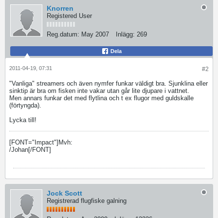
Knorren
Registered User
Reg.datum:
May 2007
Inlägg:
269
Dela
2011-04-19, 07:31
#2
"Vanliga" streamers och även nymfer funkar väldigt bra. Sjunklina eller
sinktip är bra om fisken inte vakar utan går lite djupare i vattnet.
Men annars funkar det med flytlina och t ex flugor med guldskalle
(förtyngda).
Lycka till!
[FONT="Impact"]Mvh:
/Johan[/FONT]
Jock Scott
Registrerad flugfiske galning