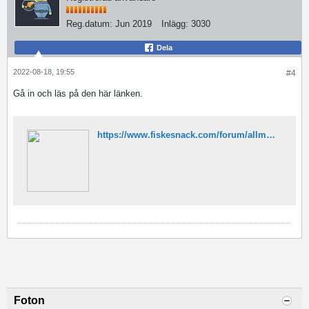
Reg.datum:
Jun 2019
Inlägg:
3030
Dela
2022-08-18, 19:55
#4
Gå in och läs på den här länken.
https://www.fiskesnack.com/forum/allm%C3%A4nt/tr%C3%A4ffar-resor-m%C3%A4ssor-s%C3%A4llskap/2595869-det-perfekta-kastet
Foton