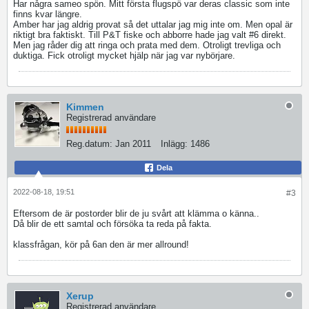
Har några sameo spön. Mitt första flugspö var deras classic som inte
finns kvar längre.
Amber har jag aldrig provat så det uttalar jag mig inte om. Men opal är
riktigt bra faktiskt. Till P&T fiske och abborre hade jag valt #6 direkt.
Men jag råder dig att ringa och prata med dem. Otroligt trevliga och
duktiga. Fick otroligt mycket hjälp när jag var nybörjare.
Kimmen
Registrerad användare
Reg.datum:
Jan 2011
Inlägg:
1486
Dela
2022-08-18, 19:51
#3
Eftersom de är postorder blir de ju svårt att klämma o känna..
Då blir de ett samtal och försöka ta reda på fakta.
klassfrågan, kör på 6an den är mer allround!
Xerup
Registrerad användare