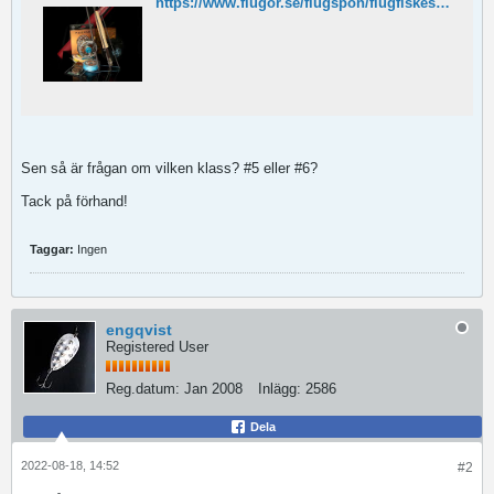
https://www.flugor.se/flugspon/flugfiskeset/opal-complete-4788
Sen så är frågan om vilken klass? #5 eller #6?
Tack på förhand!
Taggar:
Ingen
engqvist
Registered User
Reg.datum:
Jan 2008
Inlägg:
2586
Dela
2022-08-18, 14:52
#2