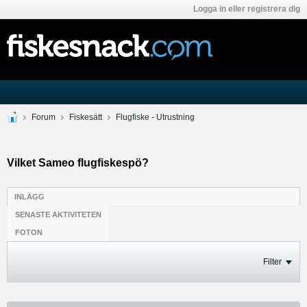
Logga in eller registrera dig
Forum
Fiskesätt
Flugfiske - Utrustning
Vilket Sameo flugfiskespö?
INLÄGG
SENASTE AKTIVITETEN
FOTON
Filter