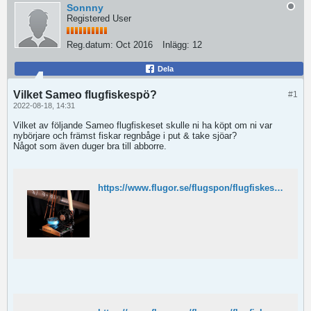
Sonnny
Registered User
Reg.datum:
Oct 2016
Inlägg:
12
Dela
Vilket Sameo flugfiskespö?
#1
2022-08-18, 14:31
Vilket av följande Sameo flugfiskeset skulle ni ha köpt om ni var
nybörjare och främst fiskar regnbåge i put & take sjöar?
Något som även duger bra till abborre.
https://www.flugor.se/flugspon/flugfiskeset/flugfiske-set-sameo-amber-complete-4592