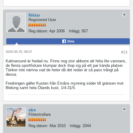
Niklar
Registered User
Reg.datum:
Apr 2006
Inlägg:
957
Dela
2020-05-25, 08:07
#13
Kalmarsund är fredad nu. Finns nog stor abborre att hitta lite varstans,
de flesta sportfiskare klumpar dock ihop sig på ett par kända platser.
Tänker inte nämna vad de heter då det redan är så pass trångt på
dessa.
Fredningen gäller Kusten från Emåns mynning söder till gränsen mot
Bleking samt hela Ölands kust, 1/4-31/5.
abe
Flötestrollare
Reg.datum:
Mar 2010
Inlägg:
2044