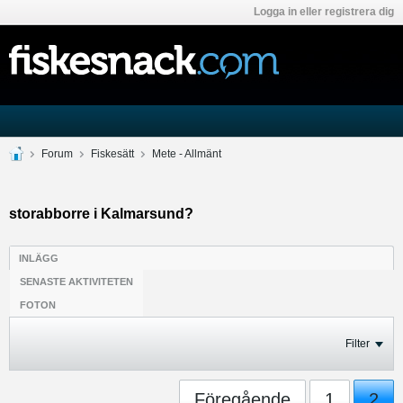
Logga in eller registrera dig
Forum
Fiskesätt
Mete - Allmänt
storabborre i Kalmarsund?
INLÄGG
SENASTE AKTIVITETEN
FOTON
Filter
Föregående
1
2