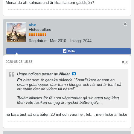
Menar du att kalmarsund är lika illa som gäddsjön?
abe
Flötestrollare
Reg.datum:
Mar 2010
Inlägg:
2044
Dela
2020-05-25, 15:53
#18
Ursprungligen postat av
Niklar
Ett citat som är ganska slående "Sportfiskare är som en
svärm gräshoppor, drar fram i klungor och när det är tomt på
ett ställe drar de vidare till nästa!"
Tyvärr alldeles för få som vågar/orkar gå sin egen väg idag.
Men vete fasiken om jag är mycket bättre själv...
nä bara trist att dra båten 20 mil och vara helt fel.... men fiske är fiske