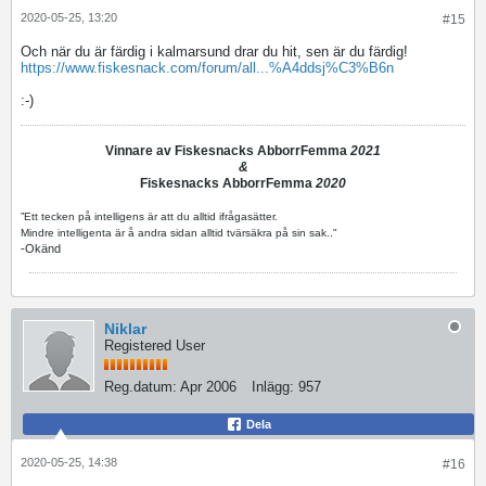
2020-05-25, 13:20
#15
Och när du är färdig i kalmarsund drar du hit, sen är du färdig!
https://www.fiskesnack.com/forum/all...%A4ddsj%C3%B6n
:-)
Vinnare av Fiskesnacks AbborrFemma
2021
&
Fiskesnacks AbborrFemma
2020
”Ett tecken på intelligens är att du alltid ifrågasätter.
Mindre intelligenta är å andra sidan alltid tvärsäkra på sin sak.."
-Okänd
Niklar
Registered User
Reg.datum:
Apr 2006
Inlägg:
957
Dela
2020-05-25, 14:38
#16