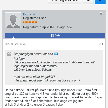
Fock_it
Registered User
Reg.datum:
Sep 2009
Inlägg:
559
Dela
2020-05-24, 12:35
#11
Ursprungligen postat av
abe
hej igen
dåligt uppdaterad på regler i kalmarsund, abborre finns väl
inga regler mer än sunt förnuft?
allt över 1kg släpps tillbaks
men om man råkar få gädda?
nån annan regel eller fisk som jag bör veta om?
Där vi fiskade i slutet på Mars finns typ inga under kilot.. förra året
drog vi ca 120 st kanske 4-5 var under kilot och då va det typ 800+
grammare.. tyvärr så börjar det bli lite sjukligt mycket båtar där.. 1april
fredar dom viken så är fiskeförbud, hur länge vet jag inte..
vi fick 3 st över 2 kg under 3 dagars fiske