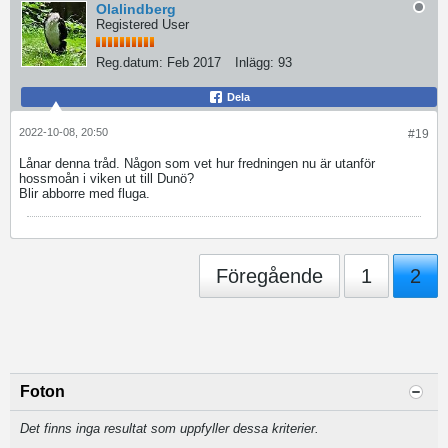
Olalindberg
Registered User
Reg.datum:
Feb 2017
Inlägg:
93
Dela
2022-10-08, 20:50
#19
Lånar denna tråd. Någon som vet hur fredningen nu är utanför
hossmoån i viken ut till Dunö?
Blir abborre med fluga.
Föregående
1
2
Foton
Det finns inga resultat som uppfyller dessa kriterier.