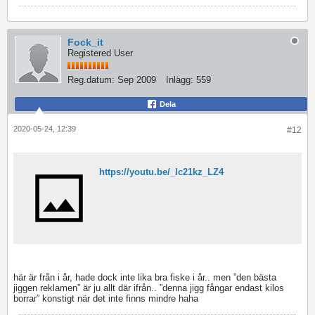
Fock_it
Registered User
Reg.datum:
Sep 2009
Inlägg:
559
Dela
2020-05-24, 12:39
#12
https://youtu.be/_lc21kz_LZ4
här är från i år, hade dock inte lika bra fiske i år.. men ”den bästa
jiggen reklamen” är ju allt där ifrån.. ”denna jigg fångar endast kilos
borrar” konstigt när det inte finns mindre haha