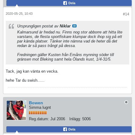
Dela
2020-05-25, 10:43
#14
Ursprungligen postat av
Niklar
Kalmarsund är fredad nu. Finns nog stor abborre att hitta lite
varstans, de flesta sportfiskare klumpar dock ihop sig på ett
par kända platser. Tänker inte nämna vad de heter då det
redan är så pass trångt på dessa.
Fredningen gäller Kusten från Emåns mynning söder till
gränsen mot Bleking samt hela Ölands kust, 1/4-31/5.
Tack, jag kan vänta en vecka.
hehe Tar du swish......
Bowen
Simma lugnt
Reg.datum:
Jul 2006
Inlägg:
5006
Dela