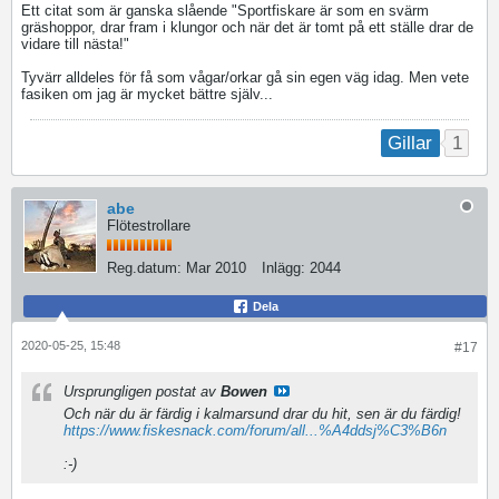
Ett citat som är ganska slående "Sportfiskare är som en svärm
gräshoppor, drar fram i klungor och när det är tomt på ett ställe drar de
vidare till nästa!"
Tyvärr alldeles för få som vågar/orkar gå sin egen väg idag. Men vete
fasiken om jag är mycket bättre själv...
1
Gillar
abe
Flötestrollare
Reg.datum:
Mar 2010
Inlägg:
2044
Dela
2020-05-25, 15:48
#17
Ursprungligen postat av
Bowen
Och när du är färdig i kalmarsund drar du hit, sen är du färdig!
https://www.fiskesnack.com/forum/all...%A4ddsj%C3%B6n
:-)