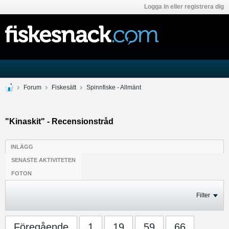
Logga in eller registrera dig
Forum
Fiskesätt
Spinnfiske - Allmänt
"Kinaskit" - Recensionstråd
INLÄGG
SENASTE AKTIVITETEN
FOTON
Filter
Föregående
1
19
59
66