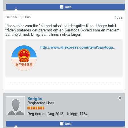
Dela
2015-05-15, 11:05
#682
Lina verkar vara lite "hit and miss" när det gäller Kina. Längre bak i
tråden pratades det däremot om en Saratoga 8-braid som en medlem
varit nöjd med. Billig, samt finns i olika färger!
http://www.aliexpress.com/item/Saratoga-top-quality-8-weaves-strand-1000m-100lb-braided-fishing-line-fishing-tackle-Free-Shipping/32306325429.html
Serigös
Registered User
Reg.datum:
Aug 2013
Inlägg:
1734
Dela