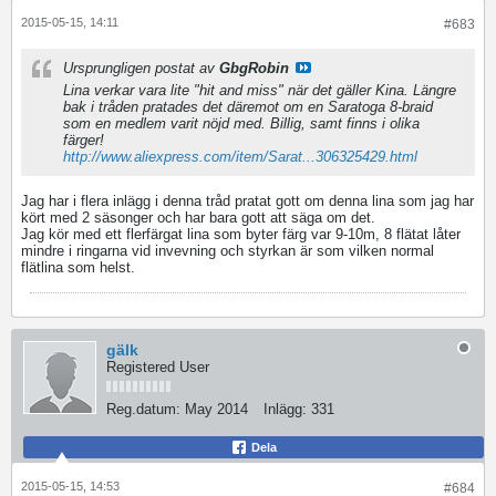
2015-05-15, 14:11
#683
Ursprungligen postat av
GbgRobin
Lina verkar vara lite "hit and miss" när det gäller Kina. Längre
bak i tråden pratades det däremot om en Saratoga 8-braid
som en medlem varit nöjd med. Billig, samt finns i olika
färger!
http://www.aliexpress.com/item/Sarat...306325429.html
Jag har i flera inlägg i denna tråd pratat gott om denna lina som jag har
kört med 2 säsonger och har bara gott att säga om det.
Jag kör med ett flerfärgat lina som byter färg var 9-10m, 8 flätat låter
mindre i ringarna vid invevning och styrkan är som vilken normal
flätlina som helst.
gälk
Registered User
Reg.datum:
May 2014
Inlägg:
331
Dela
2015-05-15, 14:53
#684