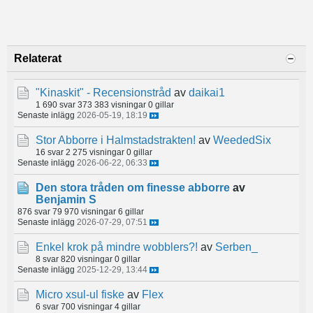
Relaterat
"Kinaskit" - Recensionstråd
av
daikai1
1 690 svar
373 383 visningar
0 gillar
Senaste inlägg
2026-05-19, 18:19
Stor Abborre i Halmstadstrakten!
av
WeededSix
16 svar
2 275 visningar
0 gillar
Senaste inlägg
2026-06-22, 06:33
Den stora tråden om finesse abborre
av
Benjamin S
876 svar
79 970 visningar
6 gillar
Senaste inlägg
2026-07-29, 07:51
Enkel krok på mindre wobblers?!
av
Serben_
8 svar
820 visningar
0 gillar
Senaste inlägg
2025-12-29, 13:44
Micro xsul-ul fiske
av
Flex
6 svar
700 visningar
4 gillar