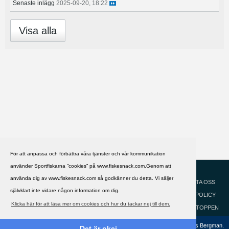
Senaste inlägg
2025-09-20, 18:22
Visa alla
För att anpassa och förbättra våra tjänster och vår kommunikation
använder Sportfiskarna ”cookies” på www.fiskesnack.com.Genom att
HJÄLP
Svenska
använda dig av www.fiskesnack.com så godkänner du detta. Vi säljer
KONTAKTA OSS
självklart inte vidare någon information om dig.
COOKIEPOLICY
Klicka här för att läsa mer om cookies och hur du tackar nej till dem.
GÅ TILL TOPPEN
Copyright ©2002 - 2021, FiskeSnack.com. Grundad 2002 av Anders Bergman.
Det är okej