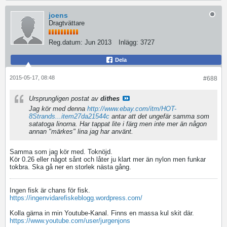
joens
Dragtvättare
Reg.datum:
Jun 2013
Inlägg:
3727
Dela
2015-05-17, 08:48
#688
Ursprungligen postat av
dithes
Jag kör med denna
http://www.ebay.com/itm/HOT-
8Strands...item27da21544c
antar att det ungefär samma som
satatoga linorna. Har tappat lite i färg men inte mer än någon
annan "märkes" lina jag har använt.
Samma som jag kör med. Toknöjd.
Kör 0.26 eller något sånt och låter ju klart mer än nylon men funkar
tokbra. Ska gå ner en storlek nästa gång.
Ingen fisk är chans för fisk.
https://ingenvidarefiskeblogg.wordpress.com/
Kolla gärna in min Youtube-Kanal. Finns en massa kul skit där.
https://www.youtube.com/user/jurgenjons