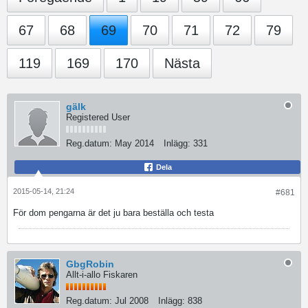
67
68
69
70
71
72
79
119
169
170
Nästa
gälk
Registered User
Reg.datum:
May 2014
Inlägg:
331
Dela
2015-05-14, 21:24
#681
För dom pengarna är det ju bara beställa och testa
GbgRobin
Allt-i-allo Fiskaren
Reg.datum:
Jul 2008
Inlägg:
838