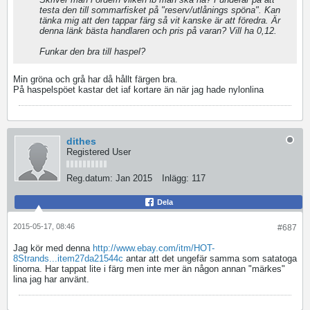
testa den till sommarfisket på "reserv/utlånings spöna". Kan
tänka mig att den tappar färg så vit kanske är att föredra. Är
denna länk bästa handlaren och pris på varan? Vill ha 0,12.
Funkar den bra till haspel?
Min gröna och grå har då hållt färgen bra.
På haspelspöet kastar det iaf kortare än när jag hade nylonlina
dithes
Registered User
Reg.datum:
Jan 2015
Inlägg:
117
Dela
2015-05-17, 08:46
#687
Jag kör med denna
http://www.ebay.com/itm/HOT-
8Strands...item27da21544c
antar att det ungefär samma som satatoga
linorna. Har tappat lite i färg men inte mer än någon annan "märkes"
lina jag har använt.