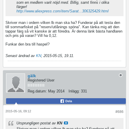
som en medlem varit nöjd med. Billig, samt finns i olika
färger!
http://www.aliexpress.com/item/Sarat...306325429.html
Skriver man i ordern vilken lb man ska ha? Funderar på att testa den
till sommarfisket på "reserv/utlånings spöna". Kan tänka mig att den
tappar färg så vit kanske är att föredra. Är denna länk bästa handlaren
och pris på varan? Vill ha 0,12.
Funkar den bra till haspel?
Senast ändrad av
KN
;
2015-05-15, 19:11
.
gälk
Registered User
Reg.datum:
May 2014
Inlägg:
331
Dela
2015-05-16, 09:12
#686
Ursprungligen postat av
KN
Skriver man i ordern vilken lb man ska ha? Funderar på att