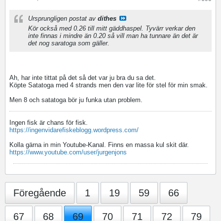
Ursprungligen postat av
dithes
Kör också med 0.26 till mitt gäddhaspel. Tyvärr verkar den
inte finnas i mindre än 0.20 så vill man ha tunnare än det är
det nog saratoga som gäller.
Ah, har inte tittat på det så det var ju bra du sa det.
Köpte Satatoga med 4 strands men den var lite för stel för min smak.
Men 8 och satatoga bör ju funka utan problem.
Ingen fisk är chans för fisk.
https://ingenvidarefiskeblogg.wordpress.com/
Kolla gärna in min Youtube-Kanal. Finns en massa kul skit där.
https://www.youtube.com/user/jurgenjons
Föregående
1
19
59
66
67
68
69
70
71
72
79