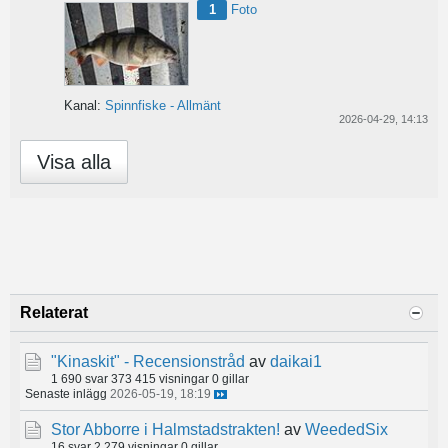
1
Foto
Kanal:
Spinnfiske - Allmänt
2026-04-29, 14:13
Visa alla
Relaterat
"Kinaskit" - Recensionstråd
av
daikai1
1 690 svar
373 415 visningar
0 gillar
Senaste inlägg
2026-05-19, 18:19
Stor Abborre i Halmstadstrakten!
av
WeededSix
16 svar
2 279 visningar
0 gillar