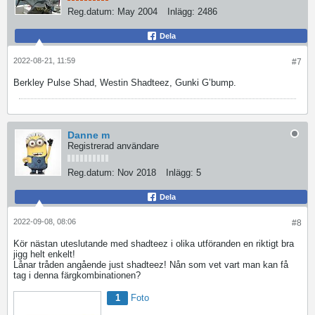
Reg.datum:
May 2004
Inlägg:
2486
Dela
2022-08-21, 11:59
#7
Berkley Pulse Shad, Westin Shadteez, Gunki G’bump.
Danne m
Registrerad användare
Reg.datum:
Nov 2018
Inlägg:
5
Dela
2022-09-08, 08:06
#8
Kör nästan uteslutande med shadteez i olika utföranden en riktigt bra
jigg helt enkelt!
Lånar tråden angående just shadteez! Nån som vet vart man kan få
tag i denna färgkombinationen?
1
Foto