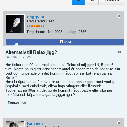
engqvist
Registered User
Reg.datum:
Jan 2008
Inlägg:
2586
Dela
Alternativ till Relax jigg?
#1
2022-08-20, 20:25
Har fiskat sen 90talet med klassiska Relax shadjiggar i 4, 5 och 6
tum. Köpte på mig ett gäng för ett antal år sedan men de börjar ta slut.
Satt och funderade om det kommit något som är bättre än gamla
Relax?
Har ni några förslag? kravet är att de ska kunna riggas med vanlig
jiggskalle med enkelkrok, alltså inga stingers eller liknande.
Tycker att på 30år att det borde kommit något bättre eller ska jag
fortsätta och köpa mina gamla jiggar igen?
Taggar:
Ingen
Kimmen