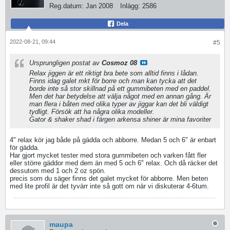
Reg.datum:
Jan 2008
Inlägg:
2586
Dela
2022-08-21, 09:44
#5
Ursprungligen postat av
Cosmoz 08
Relax jiggen är ett riktigt bra bete som alltid finns i lådan.
Finns idag galet mkt för borre och man kan tycka att det
borde inte så stor skillnad på ett gummibeten med en paddel.
Men det har betydelse att välja något med en annan gång. Är
man flera i båten med olika typer av jiggar kan det bli väldigt
tydligt. Försök att ha några olika modeller.
Gator & shaker shad i färgen arkensa shiner är mina favoriter
4" relax kör jag både på gädda och abborre. Medan 5 och 6" är enbart
för gädda.
Har gjort mycket tester med stora gummibeten och varken fått fler
eller större gäddor med dem än med 5 och 6" relax. Och då räcker det
dessutom med 1 och 2 oz spön.
precis som du säger finns det galet mycket för abborre. Men beten
med lite profil är det tyvärr inte så gott om när vi diskuterar 4-6tum.
maupa