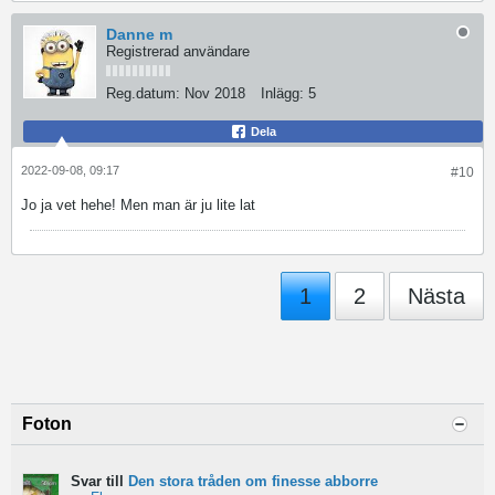
Danne m
Registrerad användare
Reg.datum:
Nov 2018
Inlägg:
5
Dela
2022-09-08, 09:17
#10
Jo ja vet hehe! Men man är ju lite lat
1
2
Nästa
Foton
Svar till
Den stora tråden om finesse abborre