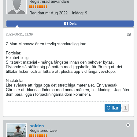
Registrerad användare
Reg.datum:
Aug 2022
Inlägg:
9
Dela
2022-08-21, 11:39
#6
Z-Man Minnowz är en trevlig standardjigg imo.
Fördelar:
Relativt billig.
Slitstarkt material - många fångster innan den behöver bytas.
Flytande så ställer sig på botten med jiggskalle, får för mig att det
tilltalar fisken och är lättare att plocka upp vid långa vevstopp.
Nackdelar:
Lite svårare att rigga pga det stretchiga materialet. En vanesak.
Går inte att blanda i lådorna med andra märken, blir kladdigt. Jag låter
dom bara ligga i förpackningarna dom kommer i.
1
Gillar
holden
Registered User