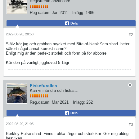
Registrerad användare
Reg.datum:
Jan 2011
Inlägg:
1486
Dela
2022-08-20, 20:58
#2
Själv kör jag och grabben mycket med Bite-of-bleak 9cm shad. heter
säkert något annat korrekt namn?
Enligt mig är den perfekt storlek och form på för abborre.
Kör den på vanligt jigghuvud 5-15gr
Fiskefuralles
Kan vi inte dra och fiska....
Reg.datum:
Mar 2021
Inlägg:
252
Dela
2022-08-20, 21:05
#3
Berkley Pulse shad. Finns i olika färger och storlekar. Gör mig aldrig
besviken.