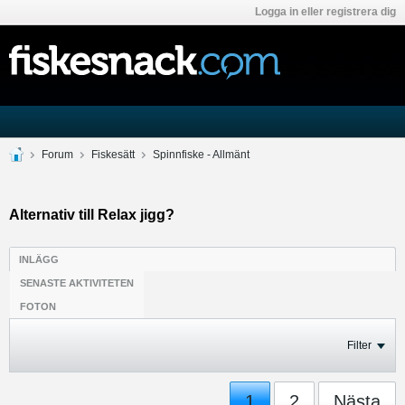
Logga in eller registrera dig
Forum
Fiskesätt
Spinnfiske - Allmänt
Alternativ till Relax jigg?
INLÄGG
SENASTE AKTIVITETEN
FOTON
Filter
1
2
Nästa