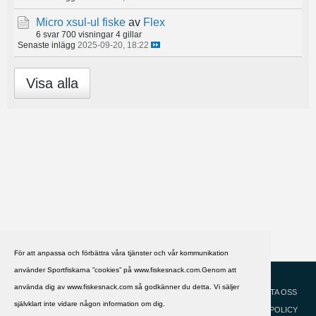
Micro xsul-ul fiske
av
Flex
6 svar
700 visningar
4 gillar
Senaste inlägg
2025-09-20, 18:22
Visa alla
För att anpassa och förbättra våra tjänster och vår kommunikation
använder Sportfiskarna ”cookies” på www.fiskesnack.com.Genom att
HJÄLP
Svenska
använda dig av www.fiskesnack.com så godkänner du detta. Vi säljer
KONTAKTA OSS
självklart inte vidare någon information om dig.
COOKIEPOLICY