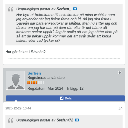
Ursprungligen postat av
Serben_
Har bytt ut trekrokarna till enkelkrokar på mina wobbler som
jag använder när jag fiskar färna och id, då jag ska fiska i
Säveån där bara enkelkrokar är tillåtna. Men nu sitter jag och
tänker om jag har satt på dem rätt eller är det bättre att
krokarna prekar uppåt? Jag är orolig att om jag sätter dem på
så att de pekar uppåt kommer det att svår svårt att kroka
fisken, eller vad tycker ni?
Hur går fisket i Säveån?
Serben_
Registrerad användare
Reg.datum:
Mar 2024
Inlägg:
12
Dela
2025-12-29, 13:44
#9
Ursprungligen postat av
Stefanr72