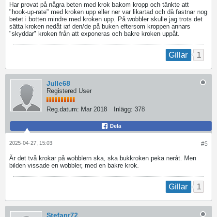
Har provat på några beten med krok bakom kropp och tänkte att
"hook-up-rate" med kroken upp eller ner var likartad och då fastnar nog
betet i botten mindre med kroken upp. På wobbler skulle jag trots det
sätta kroken nedåt iaf den/de på buken eftersom kroppen annars
"skyddar" kroken från att exponeras och bakre kroken uppåt.
1
Gillar
Julle68
Registered User
Reg.datum:
Mar 2018
Inlägg:
378
Dela
2025-04-27, 15:03
#5
Är det två krokar på wobblern ska, ska bukkroken peka neråt. Men
bilden vissade en wobbler, med en bakre krok.
1
Gillar
Stefanr72