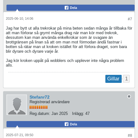
Dela
2025-06-10, 14:06
#7
Jag har bytt ut alla trekrokar på mina beten sedan många år tillbaka för
att man förlorar så grymt många drag när man kör med trekrok,
dessutom kan man använda enkelkrokar som är svagare än
brottgränsen på linan så att om man mot förmodan ändå fastnar i
botten så rätar man ut kroken istället för att förlora draget, som bara
blir dyrare och dyrare varje år.
Jag kör kroken uppåt på wobblers och upplever inte några problem
alls.
1
Gillar
Stefanr72
Registrerad användare
Reg.datum:
Jan 2025
Inlägg:
47
Dela
2025-07-21, 09:50
#8