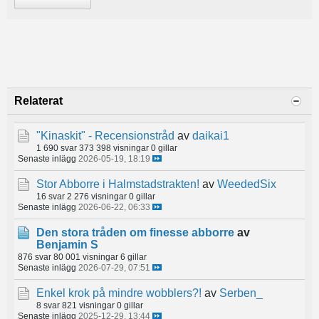
Relaterat
"Kinaskit" - Recensionstråd
av
daikai1
1 690 svar
373 398 visningar
0 gillar
Senaste inlägg
2026-05-19, 18:19
Stor Abborre i Halmstadstrakten!
av
WeededSix
16 svar
2 276 visningar
0 gillar
Senaste inlägg
2026-06-22, 06:33
Den stora tråden om finesse abborre
av
Benjamin S
876 svar
80 001 visningar
6 gillar
Senaste inlägg
2026-07-29, 07:51
Enkel krok på mindre wobblers?!
av
Serben_
8 svar
821 visningar
0 gillar
Senaste inlägg
2025-12-29, 13:44