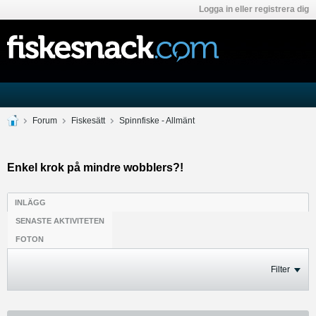
Logga in eller registrera dig
Forum
Fiskesätt
Spinnfiske - Allmänt
Enkel krok på mindre wobblers?!
INLÄGG
SENASTE AKTIVITETEN
FOTON
Filter