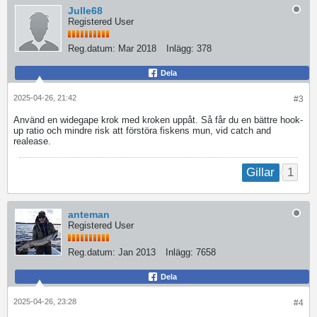
Julle68
Registered User
Reg.datum:
Mar 2018
Inlägg:
378
Dela
2025-04-26, 21:42
#3
Använd en widegape krok med kroken uppåt. Så får du en bättre hook-
up ratio och mindre risk att förstöra fiskens mun, vid catch and
realease.
1
Gillar
anteman
Registered User
Reg.datum:
Jan 2013
Inlägg:
7658
Dela
2025-04-26, 23:28
#4