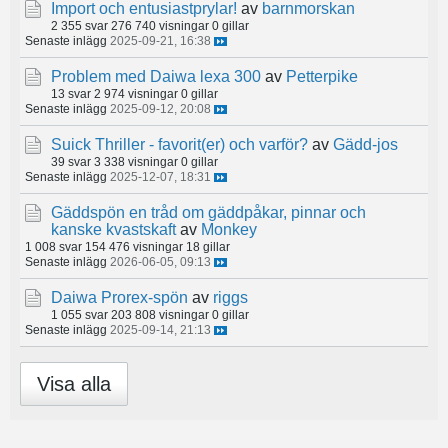
Import och entusiastprylar!
av
barnmorskan
2 355 svar
276 740 visningar
0 gillar
Senaste inlägg
2025-09-21, 16:38
Problem med Daiwa lexa 300
av
Petterpike
13 svar
2 974 visningar
0 gillar
Senaste inlägg
2025-09-12, 20:08
Suick Thriller - favorit(er) och varför?
av
Gädd-jos
39 svar
3 338 visningar
0 gillar
Senaste inlägg
2025-12-07, 18:31
Gäddspön en tråd om gäddpåkar, pinnar och
kanske kvastskaft
av
Monkey
1 008 svar
154 476 visningar
18 gillar
Senaste inlägg
2026-06-05, 09:13
Daiwa Prorex-spön
av
riggs
1 055 svar
203 808 visningar
0 gillar
Senaste inlägg
2025-09-14, 21:13
Visa alla