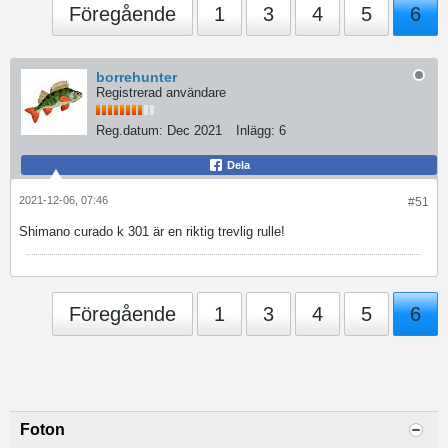
Föregående
1
3
4
5
6
borrehunter
Registrerad användare
Reg.datum:
Dec 2021
Inlägg:
6
Dela
2021-12-06, 07:46
#51
Shimano curado k 301 är en riktig trevlig rulle!
Föregående
1
3
4
5
6
Foton