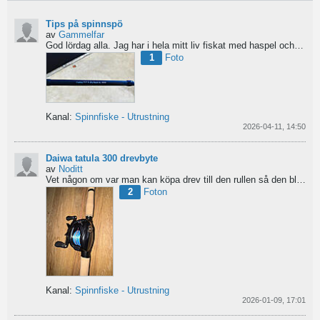
Tips på spinnspö
av
Gammelfar
God lördag alla.
Jag har i hela mitt liv fiskat med haspel och har för något år sedan hittat min...
1
Foto
Kanal:
Spinnfiske - Utrustning
2026-04-11, 14:50
Daiwa tatula 300 drevbyte
av
Noditt
Vet någon om var man kan köpa drev till den rullen så den blir lågutväxlad har en japansk 8.1 det är...
2
Foton
Kanal:
Spinnfiske - Utrustning
2026-01-09, 17:01