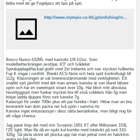
bidra med att ge Fogeljazz ett tips på spö;
http://www.olympic-co-ltd.jp/enfishing/index.php/Nuovo-Bosco
Bosco Nuovo 632ML med kastvikt 1/8-1/2oz. Som
modelbetteckningen avslöjar, 6'3" och tvådelat.
Spiralupplagd/lackad grafit med 2st trebenta och sex stycken tvåbenta
Fuji K ringar i rostfritt. Blankt ACS-fäste och hela spöt kontrollvägt till
112g. Klassningen är väl överensstämmande med verkligheten. Ett
snabbt spö jämfört med det man annars kanske är van bland lättare
spön och har en sweetspot straxt över 10g. Har blivit mitt absoluta
favoritjiggspö men funkar mycket bra till små vobblers från 5g men
börjar ladda djupare först runt kanske 7g.
Kalasspö för under 700kr plus ett par hundra i frakt. Hittar man en bra
leverantör kan dom packa ner två spön i samma rör.
Kanske inget entusiastspö i dess rätta bemärkelse, men biligt nog för
att våga chansa.
Jag parar ihop det med min Scorpion 1001 XT eller Millionaire 103L
I'ZE light. Man får då en sjukt kul kombo med totalvikt på runt 310-
320g. Så jävla skönt att plocka upp när man jerkat med en halvkilos
amba en hel dag...