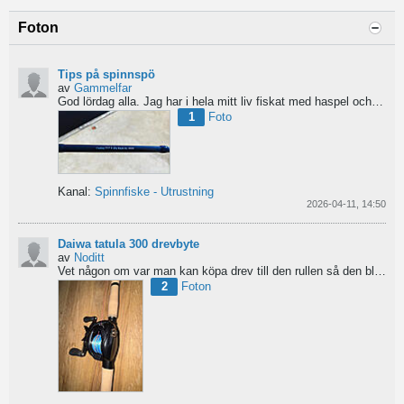
Foton
Tips på spinnspö
av
Gammelfar
God lördag alla.
Jag har i hela mitt liv fiskat med haspel och har för något år sedan hittat min...
1
Foto
Kanal:
Spinnfiske - Utrustning
2026-04-11, 14:50
Daiwa tatula 300 drevbyte
av
Noditt
Vet någon om var man kan köpa drev till den rullen så den blir lågutväxlad har en japansk 8.1 det är...
2
Foton