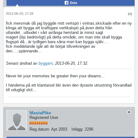
Dela
2013-06-20, 17:28
#9
fick mersmak då jag byggde mitt vertspö i vintras,skickade efter en ny
klinga att bygga ett kraftigare vertikalspö på,även detta från
utlandet...utbudet i vårt avlånga hemland är minst sagt
magert (läs bedrövligt) på detta område, om man inte skall bygga
flugspö då...är tydligen bara såna man kan bygga själv....
fick meddelande igår att de börjat tillverkningen av
den.....spännande...
Senast ändrad av
byggarn
;
2013-06-20, 17:32
.
Never let your memories be greater then your dreams...
I händerna på ett klantarsel blir även den dyraste utrustning förvandlad
till odugligt skit...
MastaPike
Registered User
Reg.datum:
Apr 2003
Inlägg:
2296