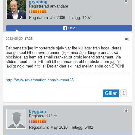
grynning
Registrerad användare
Reg.datum:
Jul 2009
Inlägg:
1407
Dela
2013-06-20, 17:25
#8
Det senaste jag importerade själv var lite kullager från boca, deras
orange seal till en revo premier. (Ej i mina ägor längre) annars så
plockade jag hem ett small cranker, st croix legend tornament, via
söders sportfiske. Ett spö till sommarens abborrefiske som jag är
jäkligt nöjd med hittills! Det är klart skillnad mellan spön och SPÖN!
http://www.reverbnation.com/burnout28
1
Gillar
byggarn
Registered User
Reg.datum:
May 2010
Inlägg:
5482