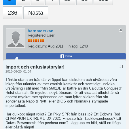
236
Nästa
barnmorskan
Registered User
Reg.datum:
Aug 2011
Inlägg:
1240
Dela
Import och entusiastprylar!
#1
2013-06-20, 01:04
Tänkte starta en tråd där vi öppet kan diskutera och utvärdera våra
inköp från utlandet av mer exotisk karaktär och samtidigt undvika
urspårning i stil med "Min 5601JB är bättre än din Calcutta Conquest!".
Helst utan allt för mycket skryt. Snarare för att visa att utbutet är så
enormt mycket mer spännande om man lyfter blicken från sin
sönderlästa Napp & Nytt, eller BIOS och Normarks stympade
importutbud.
Har du köpt något roligt? En Pixy SPR från bass.jp? Ett Dobyns Rod
CHAMPION EXTREME DX 702C Finesse från Tacklewarehouse? Ett
Daiwa Powermesh från pecheur.com? Lägg upp en bild, ställ en fråga
eller påstå något!