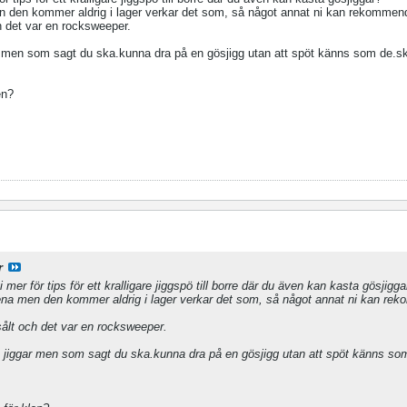
 den kommer aldrig i lager verkar det som, så något annat ni kan rekommen
ch det var en rocksweeper.
 men som sagt du ska.kunna dra på en gösjigg utan att spöt känns som de.s
en?
r
i mer för tips för ett kralligare jiggspö till borre där du även kan kasta gösjigga
ena men den kommer aldrig i lager verkar det som, så något annat ni kan re
.sålt och det var en rocksweeper.
 jiggar men som sagt du ska.kunna dra på en gösjigg utan att spöt känns so