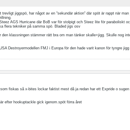
gt trevligt jiggspö, har något av en ''sekundär aktion'' där spöt är rappt när man
illning.
teez AGS Hurricane där BoB var för stolpigt och Steez lite för paraboliskt o
iska flera tekniker på samma spö. Bladed jigs osv
ker den klassningen stämmer rätt bra om man tänker skalle+jigg. Skulle nog in
 USA Destroyermodellen FMJ i Europa för den hade varit kanon för tyngre jig
som fiskas så x-bites lockar faktist mest då ja redan har ett Expride o sugen 
här efter hookuptackle gick igenom.spöt förra året