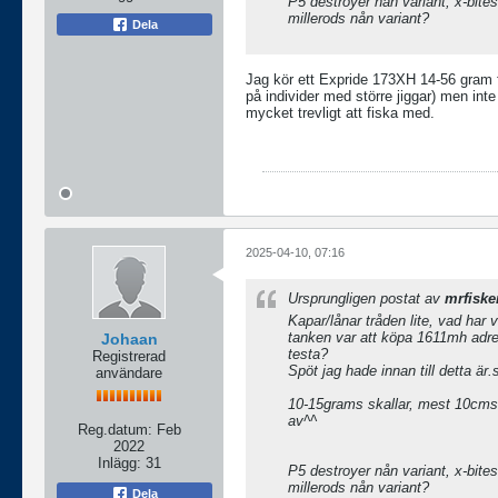
P5 destroyer nån variant, x-bites
millerods nån variant?
Dela
Jag kör ett Expride 173XH 14-56 gram f
på individer med större jiggar) men inte
mycket trevligt att fiska med.
2025-04-10, 07:16
Ursprungligen postat av
mrfiske
Kapar/lånar tråden lite, vad har v
tanken var att köpa 1611mh adr
Johaan
testa?
Registrerad
Spöt jag hade innan till detta är
användare
10-15grams skallar, mest 10cms
av^^
Reg.datum:
Feb
2022
Inlägg:
31
P5 destroyer nån variant, x-bites
millerods nån variant?
Dela