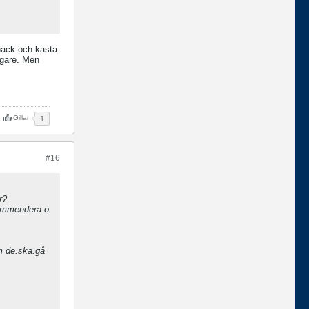
nack och kasta
ligare. Men
Gillar
1
#16
r?
kommendera o
m de.ska.gå