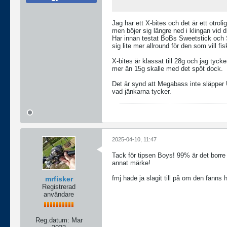
Jag har ett X-bites och det är ett otroli
men böjer sig längre ned i klingan vid dr
Har innan testat BoBs Sweetstick och S
sig lite mer allround för den som vill f
X-bites är klassat till 28g och jag tyc
mer än 15g skalle med det spöt dock.
Det är synd att Megabass inte släpper
vad jänkarna tycker.
2025-04-10, 11:47
Tack för tipsen Boys! 99% är det borre 
annat märke!
fmj hade ja slagit till på om den fanns 
mrfisker
Registrerad
användare
Reg.datum:
Mar