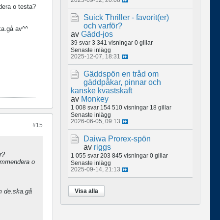
dera o testa?
Suick Thriller - favorit(er)
och varför?
ka.gå av^^
av
Gädd-jos
39 svar
3 341 visningar
0 gillar
Senaste inlägg
2025-12-07, 18:31
Gäddspön en tråd om
gäddpåkar, pinnar och
kanske kvastskaft
av
Monkey
1 008 svar
154 510 visningar
18 gillar
Senaste inlägg
2026-06-05, 09:13
#15
Daiwa Prorex-spön
av
riggs
r?
1 055 svar
203 845 visningar
0 gillar
kommendera o
Senaste inlägg
2025-09-14, 21:13
m de.ska.gå
Visa alla