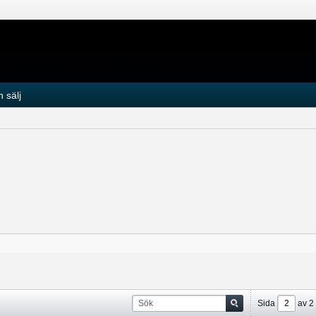
 sälj
Sida
av
2