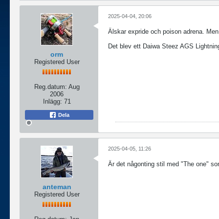
2025-04-04, 20:06
Älskar expride och poison adrena. Men 
Det blev ett Daiwa Steez AGS Lightnin
orm
Registered User
Reg.datum:
Aug
2006
Inlägg:
71
Dela
2025-04-05, 11:26
Är det någonting stil med "The one" som 
anteman
Registered User