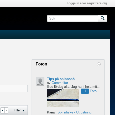
Logga in eller registrera dig
Foton
Tips på spinnspö
av
Gammelfar
God lördag alla.
Jag har i hela mitt liv fiskat med haspel och har för något år sedan hittat min...
1
Foto
Filter
Kanal:
Spinnfiske - Utrustning