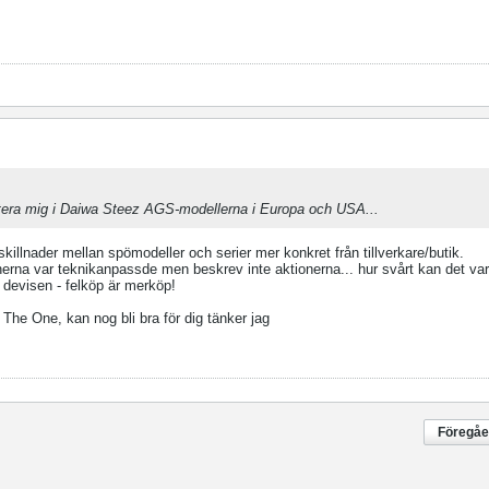
ientera mig i Daiwa Steez AGS-modellerna i Europa och USA...
 skillnader mellan spömodeller och serier mer konkret från tillverkare/butik.
nerna var teknikanpassde men beskrev inte aktionerna... hur svårt kan det var
er devisen - felköp är merköp!
 The One, kan nog bli bra för dig tänker jag
Föregå