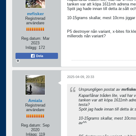
tanken var att köpa 1611mh adrena men
Spöt jag hade innan till detta är.sålt o
mrfisker
10-15grams skallar, mest 10cms jiggar
Registrerad
användare
P5 destroyer nån variant, x-bites för.kl
millerods nån variant?
Reg.datum:
Mar
2023
Inlägg:
172
Dela
2025-04-09, 20:33
Ursprungligen postat av
mrfiske
Kapar/lånar tråden lite, vad har v
tanken var att köpa 1611mh adr
Amiala
testa?
Registrerad
Spöt jag hade innan till detta är
användare
10-15grams skallar, mest 10cms
av^^
Reg.datum:
Sep
2020
Inlägg:
119