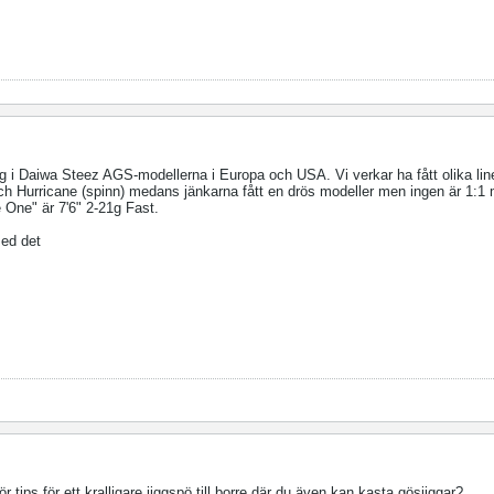
mig i Daiwa Steez AGS-modellerna i Europa och USA. Vi verkar ha fått olika line
och Hurricane (spinn) medans jänkarna fått en drös modeller men ingen är 1:1 
e One" är 7'6" 2-21g Fast.
 med det
ör tips för ett kralligare jiggspö till borre där du även kan kasta gösjiggar?