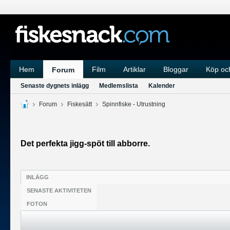
Hem
Film
Artiklar
Bloggar
Köp och
Forum
Senaste dygnets inlägg
Medlemslista
Kalender
Forum
Fiskesätt
Spinnfiske - Utrustning
Det perfekta jigg-spöt till abborre.
INLÄGG
SENASTE AKTIVITETEN
FOTON