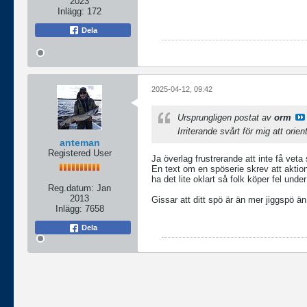
2023
Inlägg:
172
Dela
2025-04-12, 09:42
Ursprungligen postat av
orm
Irriterande svårt för mig att or
anteman
Registered User
Ja överlag frustrerande att inte få veta
En text om en spöserie skrev att aktio
ha det lite oklart så folk köper fel und
Reg.datum:
Jan
2013
Gissar att ditt spö är än mer jiggspö än
Inlägg:
7658
Dela