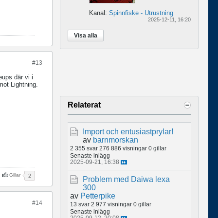
Kanal:
Spinnfiske - Utrustning
2025-12-11, 16:20
Visa alla
#13
ups där vi i
mot Lightning.
Relaterat
Import och entusiastprylar!
av
barnmorskan
2 355 svar
276 886 visningar
0 gillar
Senaste inlägg
2025-09-21, 16:38
Gillar
2
Problem med Daiwa lexa
300
av
Petterpike
#14
13 svar
2 977 visningar
0 gillar
Senaste inlägg
2025-09-12, 20:08