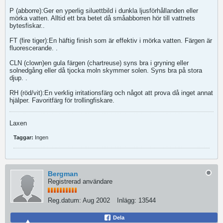
P (abborre):Ger en yperlig siluettbild i dunkla ljusförhållanden eller
mörka vatten. Alltid ett bra betet då småabborren hör till vattnets
bytesfiskar..
FT (fire tiger):En häftig finish som är effektiv i mörka vatten. Färgen är
fluorescerande. .
CLN (clown)
en gula färgen (chartreuse) syns bra i gryning eller
solnedgång eller då tjocka moln skymmer solen. Syns bra på stora
djup. .
RH (röd/vit):En verklig irritationsfärg och något att prova då inget annat
hjälper. Favoritfärg för trollingfiskare.
Laxen
Taggar:
Ingen
Bergman
Registrerad användare
Reg.datum:
Aug 2002
Inlägg:
13544
Dela