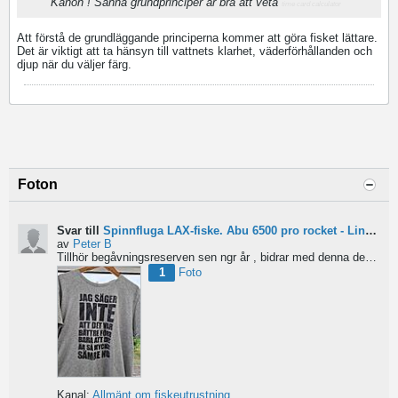
Kanon ! Sånna grundprinciper är bra att veta
time card calculator
Att förstå de grundläggande principerna kommer att göra fisket lättare.
Det är viktigt att ta hänsyn till vattnets klarhet, väderförhållanden och
djup när du väljer färg.
Foton
Svar till
Spinnfluga LAX-fiske. Abu 6500 pro rocket - Lina för kort?
av
Peter B
Tillhör begåvningsreserven sen ngr år , bidrar med denna devis.
Pe
1
Foto
Kanal:
Allmänt om fiskeutrustning