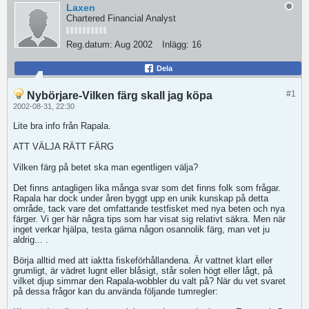
Laxen
Chartered Financial Analyst
Reg.datum:
Aug 2002
Inlägg:
16
Dela
#1
Nybörjare-Vilken färg skall jag köpa
2002-08-31, 22:30
Lite bra info från Rapala.
ATT VÄLJA RÄTT FÄRG
Vilken färg på betet ska man egentligen välja?
Det finns antagligen lika många svar som det finns folk som frågar.
Rapala har dock under åren byggt upp en unik kunskap på detta
område, tack vare det omfattande testfisket med nya beten och nya
färger. Vi ger här några tips som har visat sig relativt säkra. Men när
inget verkar hjälpa, testa gärna någon osannolik färg, man vet ju
aldrig... .
Börja alltid med att iaktta fiskeförhållandena. Är vattnet klart eller
grumligt, är vädret lugnt eller blåsigt, står solen högt eller lågt, på
vilket djup simmar den Rapala-wobbler du valt på? När du vet svaret
på dessa frågor kan du använda följande tumregler: