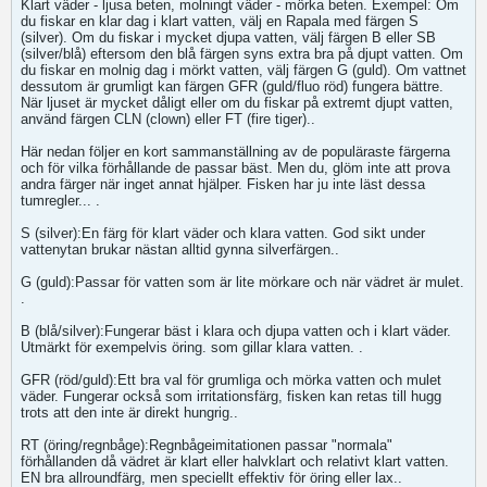
Klart väder - ljusa beten, molningt väder - mörka beten. Exempel: Om
du fiskar en klar dag i klart vatten, välj en Rapala med färgen S
(silver). Om du fiskar i mycket djupa vatten, välj färgen B eller SB
(silver/blå) eftersom den blå färgen syns extra bra på djupt vatten. Om
du fiskar en molnig dag i mörkt vatten, välj färgen G (guld). Om vattnet
dessutom är grumligt kan färgen GFR (guld/fluo röd) fungera bättre.
När ljuset är mycket dåligt eller om du fiskar på extremt djupt vatten,
använd färgen CLN (clown) eller FT (fire tiger)..
Här nedan följer en kort sammanställning av de populäraste färgerna
och för vilka förhållande de passar bäst. Men du, glöm inte att prova
andra färger när inget annat hjälper. Fisken har ju inte läst dessa
tumregler... .
S (silver):En färg för klart väder och klara vatten. God sikt under
vattenytan brukar nästan alltid gynna silverfärgen..
G (guld):Passar för vatten som är lite mörkare och när vädret är mulet.
.
B (blå/silver):Fungerar bäst i klara och djupa vatten och i klart väder.
Utmärkt för exempelvis öring. som gillar klara vatten. .
GFR (röd/guld):Ett bra val för grumliga och mörka vatten och mulet
väder. Fungerar också som irritationsfärg, fisken kan retas till hugg
trots att den inte är direkt hungrig..
RT (öring/regnbåge):Regnbågeimitationen passar "normala"
förhållanden då vädret är klart eller halvklart och relativt klart vatten.
EN bra allroundfärg, men speciellt effektiv för öring eller lax..