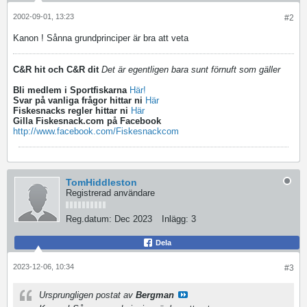
2002-09-01, 13:23
#2
Kanon ! Sånna grundprinciper är bra att veta
C&R hit och C&R dit
Det är egentligen bara sunt förnuft som gäller
Bli medlem i Sportfiskarna
Här!
Svar på vanliga frågor hittar ni
Här
Fiskesnacks regler hittar ni
Här
Gilla Fiskesnack.com på Facebook
http://www.facebook.com/Fiskesnackcom
TomHiddleston
Registrerad användare
Reg.datum:
Dec 2023
Inlägg:
3
Dela
2023-12-06, 10:34
#3
Ursprungligen postat av
Bergman