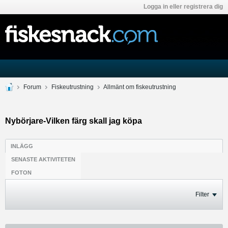
Logga in eller registrera dig
Forum
Fiskeutrustning
Allmänt om fiskeutrustning
Nybörjare-Vilken färg skall jag köpa
INLÄGG
SENASTE AKTIVITETEN
FOTON
Filter