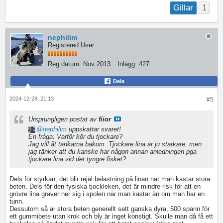
1
Gillar
nephilim
Registered User
Reg.datum:
Nov 2013
Inlägg:
427
Dela
2024-12-28, 21:13
#5
Ursprungligen postat av
fiior
nephilim
uppskattar svaret!
En fråga: Varför kör du tjockare?
Jag vill åt tankarna bakom. Tjockare lina är ju starkare, men
jag tänker att du kanske har någon annan anledningen pga
tjockare lina vid det tyngre fisket?
Dels för styrkan, det blir rejäl belastning på linan när man kastar stora
beten. Dels för den fysiska tjockleken, det är mindre risk för att en
grövre lina gräver ner sig i spolen när man kastar än om man har en
tunn.
Dessutom så är stora beten generellt sett ganska dyra, 500 spänn för
ett gummibete utan krok och bly är inget konstigt. Skulle man då få ett