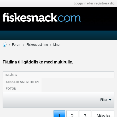
Logga in eller registrera dig
Forum
Fiskeutrustning
Linor
Flätlina till gäddfiske med multirulle.
INLÄGG
SENASTE AKTIVITETEN
FOTON
Filter
1
2
3
Nästa