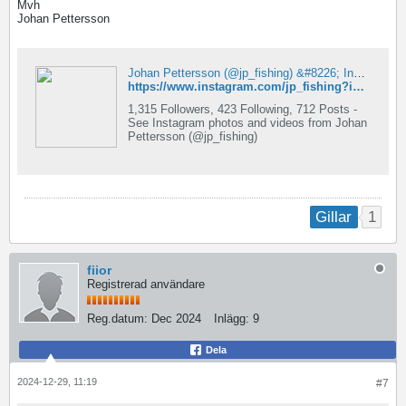
Mvh
Johan Pettersson
Johan Pettersson (@jp_fishing) &#8226; Instagram photos and videos
https://www.instagram.com/jp_fishing?igsh=MXY4dDNucG5jNnM5OQ==
1,315 Followers, 423 Following, 712 Posts -
See Instagram photos and videos from Johan
Pettersson (@jp_fishing)
1
Gillar
fiior
Registrerad användare
Reg.datum:
Dec 2024
Inlägg:
9
Dela
2024-12-29, 11:19
#7