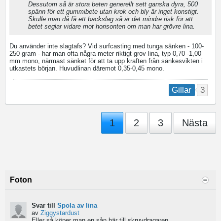
Dessutom så är stora beten generellt sett ganska dyra, 500
spänn för ett gummibete utan krok och bly är inget konstigt.
Skulle man då få ett backslag så är det mindre risk för att
betet seglar vidare mot horisonten om man har grövre lina.
Du använder inte slagtafs? Vid surfcasting med tunga sänken - 100-
250 gram - har man ofta några meter riktigt grov lina, typ 0,70 -1,00
mm mono, närmast sänket för att ta upp kraften från sänkesvikten i
utkastets början. Huvudlinan däremot 0,35-0,45 mono.
3
Gillar
1
2
3
Nästa
Foton
Svar till
Spola av lina
av
Ziggystardust
Eller så köper man en sån här till skruvdragaren...