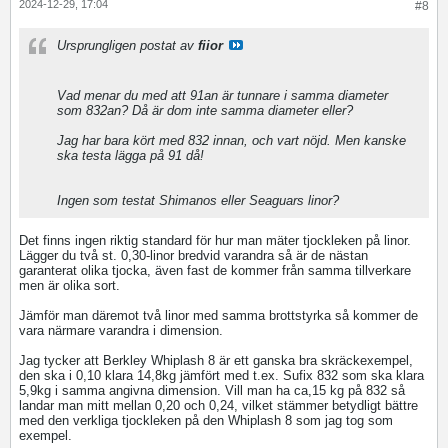
2024-12-29, 17:04
#8
Ursprungligen postat av
fiior
Vad menar du med att 91an är tunnare i samma diameter
som 832an? Då är dom inte samma diameter eller?
Jag har bara kört med 832 innan, och vart nöjd. Men kanske
ska testa lägga på 91 då!
Ingen som testat Shimanos eller Seaguars linor?
Det finns ingen riktig standard för hur man mäter tjockleken på linor.
Lägger du två st. 0,30-linor bredvid varandra så är de nästan
garanterat olika tjocka, även fast de kommer från samma tillverkare
men är olika sort.
Jämför man däremot två linor med samma brottstyrka så kommer de
vara närmare varandra i dimension.
Jag tycker att Berkley Whiplash 8 är ett ganska bra skräckexempel,
den ska i 0,10 klara 14,8kg jämfört med t.ex. Sufix 832 som ska klara
5,9kg i samma angivna dimension. Vill man ha ca,15 kg på 832 så
landar man mitt mellan 0,20 och 0,24, vilket stämmer betydligt bättre
med den verkliga tjockleken på den Whiplash 8 som jag tog som
exempel.