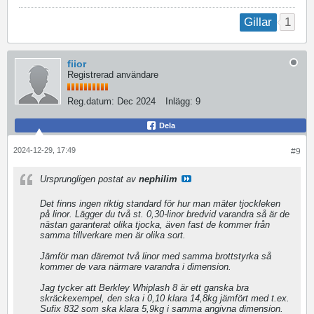
1
Gillar
fiior
Registrerad användare
Reg.datum:
Dec 2024
Inlägg:
9
Dela
2024-12-29, 17:49
#9
Ursprungligen postat av
nephilim
Det finns ingen riktig standard för hur man mäter tjockleken
på linor. Lägger du två st. 0,30-linor bredvid varandra så är de
nästan garanterat olika tjocka, även fast de kommer från
samma tillverkare men är olika sort.
Jämför man däremot två linor med samma brottstyrka så
kommer de vara närmare varandra i dimension.
Jag tycker att Berkley Whiplash 8 är ett ganska bra
skräckexempel, den ska i 0,10 klara 14,8kg jämfört med t.ex.
Sufix 832 som ska klara 5,9kg i samma angivna dimension.