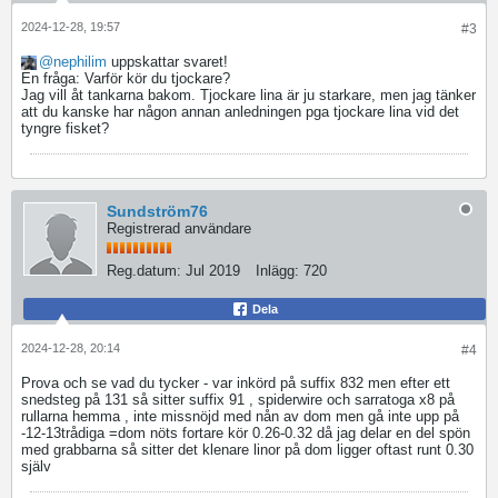
2024-12-28, 19:57
#3
nephilim
uppskattar svaret!
En fråga: Varför kör du tjockare?
Jag vill åt tankarna bakom. Tjockare lina är ju starkare, men jag tänker
att du kanske har någon annan anledningen pga tjockare lina vid det
tyngre fisket?
Sundström76
Registrerad användare
Reg.datum:
Jul 2019
Inlägg:
720
Dela
2024-12-28, 20:14
#4
Prova och se vad du tycker - var inkörd på suffix 832 men efter ett
snedsteg på 131 så sitter suffix 91 , spiderwire och sarratoga x8 på
rullarna hemma , inte missnöjd med nån av dom men gå inte upp på
-12-13trådiga =dom nöts fortare kör 0.26-0.32 då jag delar en del spön
med grabbarna så sitter det klenare linor på dom ligger oftast runt 0.30
själv