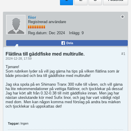
fiior
Registrerad användare
Reg.datum:
Dec 2024
Inlägg:
9
Dela
Flätlina till gäddfiske med multirulle.
#1
2024-12-28, 17:59
Tjenare!
Som rubriken lyder så vill jag gärna ha tips på vilken flätlina som är
både prisvärd och bra till gäddfiske med multirulle!
Jag ska spola på en Shimano Tranx 300 rulle till våren, och vill gärna
ha lite rekommendationer på vettiga flätlinor, och tjocklekar på dessa!
Jag har kört allt från 0.32-0.38 till mitt gäddfiske innan. Men jag har
nästan uteslutande kör med Sufix linor, och jag har vart väldigt nöjd
med dom. Men kan någon komma med förslag på andra bra märken
och tjocklekar så uppskattas det!
Taggar:
Ingen