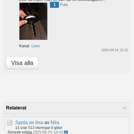
1
Foto
Kanal:
Linor
2025-08-14, 21:21
Visa alla
Relaterat
Spola av lina
av
Nila
13 svar
513 visningar
0 gillar
Senaste inlägg
2025-08-15, 14:15