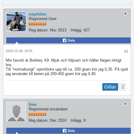
nephilim
Registered User
Reg.datum:
Nov 2013
Inlägg:
427
Dela
2024-12-28, 19:53
#2
Min favorit är Berkley X9. Mjuk och följsam och håller färgen riktigt
bra.
Till "normaltungt" spinnfiske upp till ca. 200 gram kör jag 0,35. På spöt
jag använder till beten på 200-450 gram kör jag 0,40.
2
Gillar
fiior
Registrerad användare
Reg.datum:
Dec 2024
Inlägg:
9
Dela