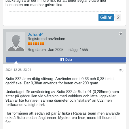
backslag så är det mindre risk för att betet seglar vidare mot
horisonten om man har grövre lina.
2
Gillar
JohanP
Registrerad användare
Reg.datum:
Jan 2005
Inlägg:
1555
Dela
2024-12-28, 23:04
#6
Sufix 832 är en riktig slitvarg. Använder den i 0,33 och 0,38 i mitt
gäddfiske. Där 0,38an används för beten över 200 gram.
Undantaget för användning av Sufix 832 är Sufix 91 (0,285mm) som
sitter på gäddrullen vid vårspinn med vobblers och lätta jiggskallar.
91an är lite tunnare i samma diameter och "slätare" än 832 men
fortfarande väldigt stark.
Har förmånen att sedan ett par år fiska i Rapalas team men använde
också Sufix sedan långt innan. Mycket bra linor, mono till flouro till
flät.