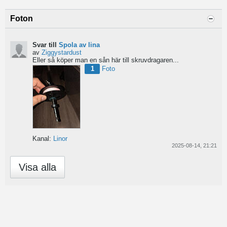
Foton
Svar till
Spola av lina
av
Ziggystardust
Eller så köper man en sån här till skruvdragaren...
1
Foto
Kanal:
Linor
2025-08-14, 21:21
Visa alla