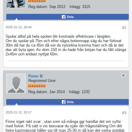
Reg.datum:
Sep 2012
Inlägg:
3115
Dela
2025-11-12, 18:44
#2
Spolar alltid på hela spolen blir kostnads effektivare i längden.
Om du spolar på 75m och efter några bottennapp säg du har förlorat
30m då har du ca 45m då ser du nylonlina komma fram och då är det
dax att byta igen. Av dom 150 m du hade från början har du fått slänga
2x45m och endast nyttjat 60m.
Peter B
Registered User
Reg.datum:
Jan 2014
Inlägg:
1232
Dela
2025-11-12, 19:17
#3
Finns inget rakt svar , utan som så många ggr handlar det om syfte
med fisket. På sätt o vis besvarar du själv din frågeställning.Om ditt
fiske kastmässigt håller sig till max 25-30 m då kan det verka onödigt.