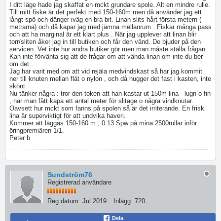
I ditt läge hade jag skaffat en mckt grundare spole. Alt en mindre rulle.
Till mitt fiske är det perfekt med 150-160m men då använder jag ett
långt spö och dänger iväg en bra bit. Linan slits hårt första metern (
metrarna) och då kapar jag med jämna mellanrum . Fiskar många pass
och att ha marginal är ett klart plus . När jag upplever att linan blir
torr/sliten åker jag in till butiken och får den vänd. De bjuder på den
servicen. Vet inte hur andra butiker gör men man måste ställa frågan.
Kan inte förvänta sig att de frågar om att vända linan om inte du ber
om det .
Jag har varit med om att vid rejäla medvindskast så har jag kommit
ner till knuten mellan flät o nylon , och då hugger det fast i kasten, inte
skönt.
Nu tänker några : tror den token att han kastar ut 150m lina - lugn o fin
, när man fått kapa ett antal meter för slitage o några vindknutar.
Oavsett hur mckt som fanns på spolen så är det irriterande. En frisk
lina är superviktigt för att undvika haveri.
Kommer att läggas 150-160 m , 0.13 Spw på mina 2500rullar inför
öringpremiären 1/1.
Peter b
Sundström76
Registrerad användare
Reg.datum:
Jul 2019
Inlägg:
720
Dela