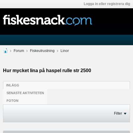
Logga in eller registrera dig
Forum
Fiskeutrustning
Linor
Hur mycket lina på haspel rulle str 2500
INLÄGG
SENASTE AKTIVITETEN
FOTON
Filter