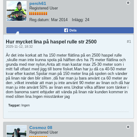
perch61
Registered User
Reg.datum:
Mar 2014
Inlägg:
24
Dela
Hur mycket lina på haspel rulle str 2500
#1
2025-11-12, 18:32
Är det inte korkat att ha 150 meter flätlina på en 2500 haspel rulle
,skulle man inte kunna spola på hälften dvs ha 75 meter flätlina och
grunda med mer nylon,Anta att man kastar max 25-30 meter som i
mitt fall oftast med jigg till borre fisket.Man har ju då ca 40-50 meter
kvar efter kastet.Spolar man på 150 meter lina på spolen och vänder
på linan när den blir sliten ,då har man ju bara använt ca 60 meter av
den ,vilket innebär att man ju inte använt 90 meter av linan och då har
man ju inte använt 50% av linan ens.Undrar vilka affärer som tänker i
dom banorna samt erbjuder att vända på linan när kunden kommer in
med sliten lina.Ingen misstänker jag
Taggar:
Ingen
Cosmoz 08
Registered User