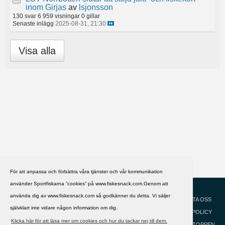
inom Girjas
av
lsjonsson
130 svar
6 959 visningar
0 gillar
Senaste inlägg
2025-08-31, 21:30
Visa alla
För att anpassa och förbättra våra tjänster och vår kommunikation
använder Sportfiskarna ”cookies” på www.fiskesnack.com.Genom att
HJÄLP
Svenska
använda dig av www.fiskesnack.com så godkänner du detta. Vi säljer
KONTAKTA OSS
självklart inte vidare någon information om dig.
COOKIEPOLICY
Klicka här för att läsa mer om cookies och hur du tackar nej till dem.
GÅ TILL TOPPEN