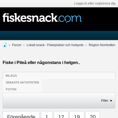
Logga in eller registrera dig
Forum
Lokalt snack - Fiskeplatser och hotspots
Region Norrbotten
Fiske i Piteå eller någonstans i helgen..
INLÄGG
SENASTE AKTIVITETEN
FOTON
Filter
Föregående
1
12
19
20