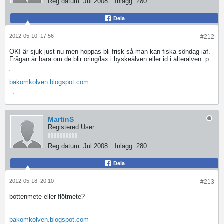
Reg.datum:
Jul 2008
Inlägg:
280
Dela
2012-05-10, 17:56
#212
OK! är sjuk just nu men hoppas bli frisk så man kan fiska söndag iaf.
Frågan är bara om de blir öring/lax i byskeälven eller id i alterälven :p
bakomkolven.blogspot.com
MartinS
Registered User
Reg.datum:
Jul 2008
Inlägg:
280
Dela
2012-05-18, 20:10
#213
bottenmete eller flötmete?
bakomkolven.blogspot.com