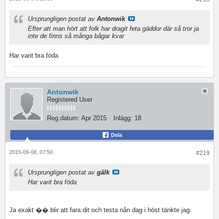
Ursprungligen postat av
Antonwik
Efter att man hört att folk har dragit feta gäddor där så tror ja
inte de finns så många bågar kvar
Har varit bra föda
Antonwik
Registered User
Reg.datum:
Apr 2015
Inlägg:
18
Dela
2015-09-08, 07:50
#219
Ursprungligen postat av
gälk
Har varit bra föda
Ja exakt �� blir att fara dit och testa nån dag i höst tänkte jag.