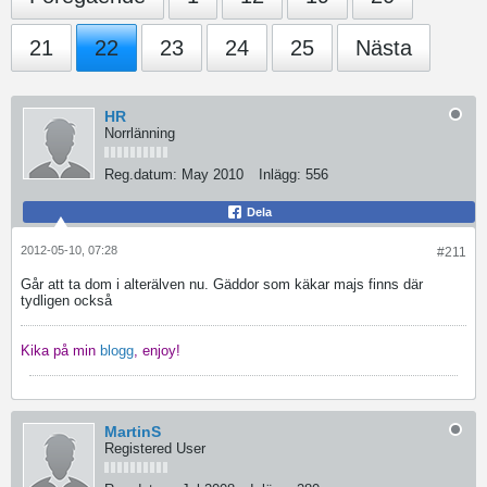
21
22
23
24
25
Nästa
HR
Norrlänning
Reg.datum:
May 2010
Inlägg:
556
Dela
2012-05-10, 07:28
#211
Går att ta dom i alterälven nu. Gäddor som käkar majs finns där
tydligen också
Kika på min
blogg
, enjoy!
MartinS
Registered User