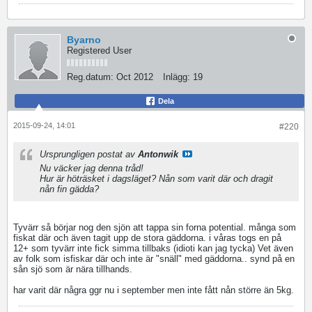
Byarno
Registered User
Reg.datum:
Oct 2012
Inlägg:
19
Dela
2015-09-24, 14:01
#220
Ursprungligen postat av
Antonwik
Nu väcker jag denna tråd!
Hur är höträsket i dagsläget? Nån som varit där och dragit
nån fin gädda?
Tyvärr så börjar nog den sjön att tappa sin forna potential. många som
fiskat där och även tagit upp de stora gäddorna. i våras togs en på
12+ som tyvärr inte fick simma tillbaks (idioti kan jag tycka) Vet även
av folk som isfiskar där och inte är "snäll" med gäddorna.. synd på en
sån sjö som är nära tillhands.
har varit där några ggr nu i september men inte fått nån större än 5kg.