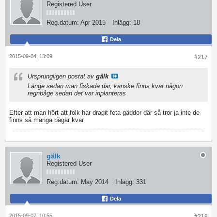
Registered User
Reg.datum:
Apr 2015
Inlägg:
18
Dela
2015-09-04, 13:09
#217
Ursprungligen postat av
gälk
Länge sedan man fiskade där, kanske finns kvar någon
regnbåge sedan det var inplanteras
Efter att man hört att folk har dragit feta gäddor där så tror ja inte de
finns så många bågar kvar
gälk
Registered User
Reg.datum:
May 2014
Inlägg:
331
Dela
2015-09-07, 10:55
#218