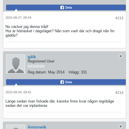
Dela
2015-08-27, 09:44
#215
Nu väcker jag denna tråd!
Hur är höträsket i dagsläget? Nån som varit där och dragit nån fin
gädda?
gälk
Registered User
Reg.datum:
May 2014
Inlägg:
331
Dela
2015-09-04, 09:42
#216
Länge sedan man fiskade där, kanske finns kvar någon regnbåge
sedan det var inplanteras
Antonwik