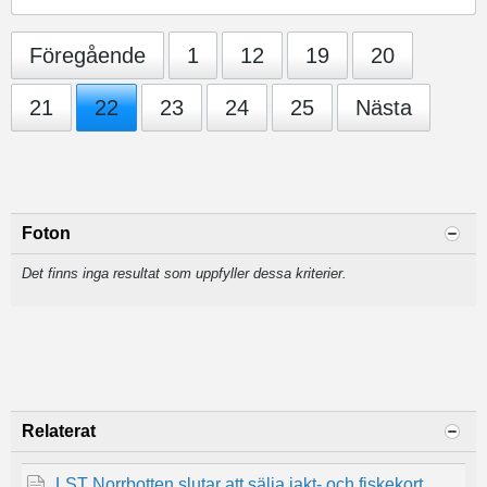
Föregående
1
12
19
20
21
22
23
24
25
Nästa
Foton
Det finns inga resultat som uppfyller dessa kriterier.
Relaterat
LST Norrbotten slutar att sälja jakt- och fiskekort