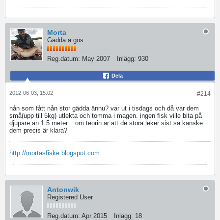
Morta
Gädda å gös
Reg.datum:
May 2007
Inlägg:
930
Dela
2012-06-03, 15:02
#214
nån som fått nån stor gädda ännu? var ut i tisdags och då var dem
små(upp till 5kg) utlekta och tomma i magen. ingen fisk ville bita på
djupare än 1.5 meter... om teorin är att de stora leker sist så kanske
dem precis är klara?
http://mortasfiske.blogspot.com
Antonwik
Registered User
Reg.datum:
Apr 2015
Inlägg:
18