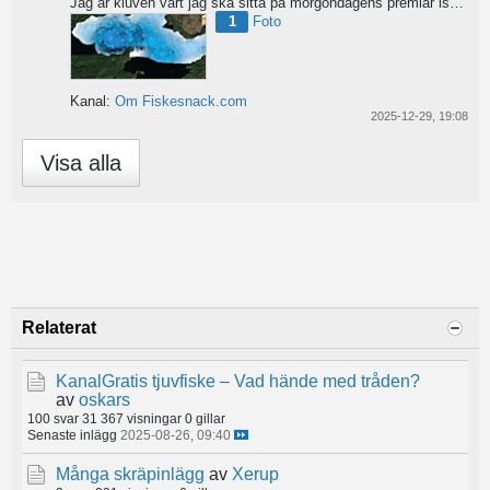
Jag är kluven vart jag ska sitta på morgondagens premiär ismete tur. Ge gärna tips på vart ni hade satt...
1
Foto
Kanal:
Om Fiskesnack.com
2025-12-29, 19:08
Visa alla
Relaterat
KanalGratis tjuvfiske – Vad hände med tråden?
av
oskars
100 svar
31 367 visningar
0 gillar
Senaste inlägg
2025-08-26, 09:40
Många skräpinlägg
av
Xerup