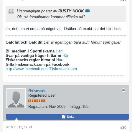
Ursprungligen postat av
RUSTY HOOK
Ok, så fotoalbumet kommer tillbaka då?
Ja, det ska vi ordna på något vis. Osäker på exakt när det blir dock.
C&R hit och C&R dit
Det är egentligen bara sunt förnuft som gäller
Bli medlem i Sportfiskarna
Här!
Svar på vanliga frågor hittar ni
Här
Fiskesnacks regler hittar ni
Här
Gilla Fiskesnack.com på Facebook
http://www.facebook.com/Fiskesnackcom
fishmark
Registered User
Reg.datum:
Nov 2009
Inlägg:
188
Dela
2018-10-12, 17:13
#20