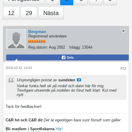
12
29
Nästa
Bergman
Registrerad användare
Reg.datum:
Aug 2002
Inlägg:
13544
Dela
2018-10-12, 14:03
#11
Ursprungligen postat av
sundsten
Verkar funka helt ok på mobil och dator här för mig.
Trevligare utseende på mobilen än förut helt klart. Kul med
nytt.
Tack för feedbacken!
C&R hit och C&R dit
Det är egentligen bara sunt förnuft som gäller
Bli medlem i Sportfiskarna
Här!