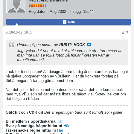
Registrerad användare
Reg.datum:
Aug 2002
Inlägg:
13544
Dela
2018-10-12, 16:33
#17
Ursprungligen postat av
RUSTY HOOK
Jag tycker det ser ut mycket tråkigare och ett stort minus att
man inte kan se folks foton på fiskar
Föresten vart är
fotoalbummen?
Tack för feedbacken! All design är inte färdig ännu utan fokus har legat
på själva uppgraderingen av vBulletin. Har du konkreta förslag på
förbättringar så tar jag gärna emot dem.
När det gäller fotoalbumet och dess bilder så är det inte kompatibelt
med nya vBulletin så det måste fixas på något vis. Skrev lite kort om
det tidigare i tråden.
C&R hit och C&R dit
Det är egentligen bara sunt förnuft som gäller
Bli medlem i Sportfiskarna
Här!
Svar på vanliga frågor hittar ni
Här
Fiskesnacks regler hittar ni
Här