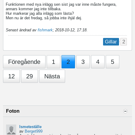
Funktionen med nya inlägg sen sist jag var inne måste fungera,
annars kommer jag inte tillbaka.
Hur markerar jag alla inlägg som lästa?
Men nu är det fredag, så jobba inte ihjäl dej.
Senast ändrad av
fishmark
;
2018-10-12, 17:18
.
2
Gillar
Föregående
1
2
3
4
5
12
29
Nästa
Foton
Ismeteställe
av
Berget999