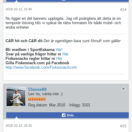
2018-10-12, 15:46
#14
Nu ligger en del banners upplagda. Jag vill poängtera att detta är en
temporär lösning tills vi spikat de rätta formaten för både mobil- och
andra enheter.
C&R hit och C&R dit
Det är egentligen bara sunt förnuft som gäller
Bli medlem i Sportfiskarna
Här!
Svar på vanliga frågor hittar ni
Här
Fiskesnacks regler hittar ni
Här
Gilla Fiskesnack.com på Facebook
http://www.facebook.com/Fiskesnackcom
Classe69
Lev nu, vänta inte :)
Reg.datum:
Mar 2010
Inlägg:
3101
Dela
2018-10-12, 16:15
#15