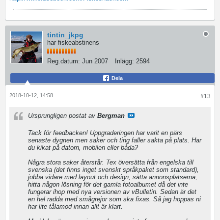
tintin_jkpg
har fiskeabstinens
Reg.datum:
Jun 2007
Inlägg:
2594
Dela
2018-10-12, 14:58
#13
Ursprungligen postat av
Bergman
Tack för feedbacken! Uppgraderingen har varit en pärs
senaste dygnen men saker och ting faller sakta på plats. Har
du kikat på datorn, mobilen eller båda?
Några stora saker återstår. Tex översätta från engelska till
svenska (det finns inget svenskt språkpaket som standard),
jobba vidare med layout och design, sätta annonsplatserna,
hitta någon lösning för det gamla fotoalbumet då det inte
fungerar ihop med nya versionen av vBulletin. Sedan är det
en hel radda med smågrejor som ska fixas. Så jag hoppas ni
har lite tålamod innan allt är klart.