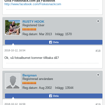
Gilla Fiskesnack.com på Facebook
http://www.facebook.com/Fiskesnackcom
RUSTY HOOK
Registered User
Reg.datum:
Mar 2013
Inlägg:
1570
Dela
2018-10-12, 16:54
#18
Ok, så fotoalbumet kommer tillbaka då?
Bergman
Registrerad användare
Reg.datum:
Aug 2002
Inlägg:
13544
Dela
2018-10-12, 16:59
#19