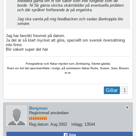
Meddela gärna om ni ser saker som inte fungerar som de
borde. Ni får gärna skicka skärmbilder på eventuella problem
och där språket fortfarande är på engelska.
Jag ska samla på mig feedbacken och sedan återkoppla lite
senare.
Jag har besökt forumet på datorn.
Ja det är så klart mycket att göra, speciellt om svensk översättning
inte finns.
Blir säkert super det här
Fotograferar och fiskar mycket runt Jönköping, främst gädda
Även en hel del specimenfiske i övrigt, på sommaren fiskas Ruda, Sutare, Sarv, Braxen
m m.
1
Gillar
Bergman
Registrerad användare
Reg.datum:
Aug 2002
Inlägg:
13544
Dela