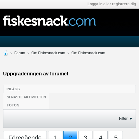
Logga in eller registrera dig
Forum
Om Fiskesnack.com
Om Fiskesnack.com
Uppgraderingen av forumet
INLÄGG
SENASTE AKTIVITETEN
FOTON
Filter
Föregående
1
2
3
4
5