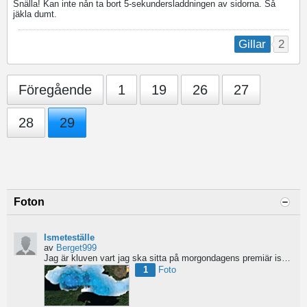
Snälla! Kan inte nån ta bort 5-sekundersladdningen av sidorna. Så
jäkla dumt.
2
Gillar
Föregående
1
19
26
27
28
29
Foton
Ismeteställe
av
Berget999
Jag är kluven vart jag ska sitta på morgondagens premiär ismete tur. Ge gärna tips på vart ni hade satt...
1
Foto