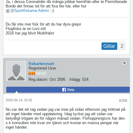
Ja, i dessa Coronatider då många jobbar hemifrån eller är Permitterade
Borde det finnas tid för att fixa lite här, eller hur
Sportfiskarna Admin
:-)
Du får inte mer fisk för att du har dyra grejor
Flugfiske är en Livs-stil
2016 har jag blivit Multifrälst
2
Gillar
fiskarlennart
Registered User
Reg.datum:
Oct 2006
Inlägg:
524
Dela
2020-05-14, 10:35
#286
Nu var det ett tag sedan jag var inne på sidan eftersom jag tröttnat på
att inget händer med uppdatering. Idag tycker jag att sidan var
betydligt trögare än för någon månad sedan. Förhoppningsvis har den
s.k konsulten inte kvar sin tjänst och kostar en massa pengar när
inget händer.