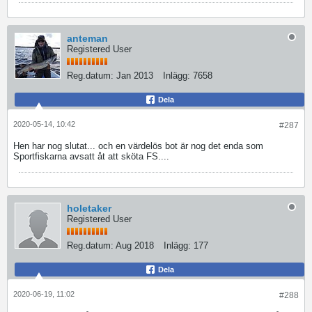
anteman
Registered User
Reg.datum:
Jan 2013
Inlägg:
7658
Dela
2020-05-14, 10:42
#287
Hen har nog slutat... och en värdelös bot är nog det enda som
Sportfiskarna avsatt åt att sköta FS....
holetaker
Registered User
Reg.datum:
Aug 2018
Inlägg:
177
Dela
2020-06-19, 11:02
#288