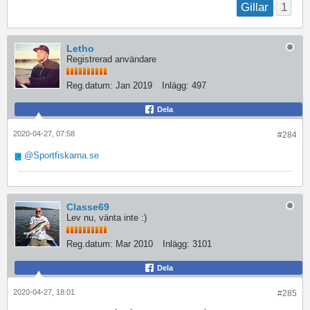
1
Gillar
Letho
Registrerad användare
Reg.datum:
Jan 2019
Inlägg:
497
Dela
2020-04-27, 07:58
#284
Sportfiskarna.se
Classe69
Lev nu, vänta inte :)
Reg.datum:
Mar 2010
Inlägg:
3101
Dela
2020-04-27, 18:01
#285