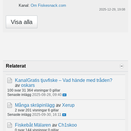
Kanal:
Om Fiskesnack.com
2025-12-29, 19:08
Visa alla
Relaterat
KanalGratis tjuvfiske – Vad hände med tråden?
av
oskars
100 svar
31 364 visningar
0 gillar
Senaste inlägg
2025-08-26, 09:40
Många skräpinlägg
av
Xerup
2 svar
201 visningar
6 gillar
Senaste inlägg
2025-09-30, 16:11
Fiskebåt Mälaren
av
Ch1skoo
0 svar
144 visningar
0 gillar