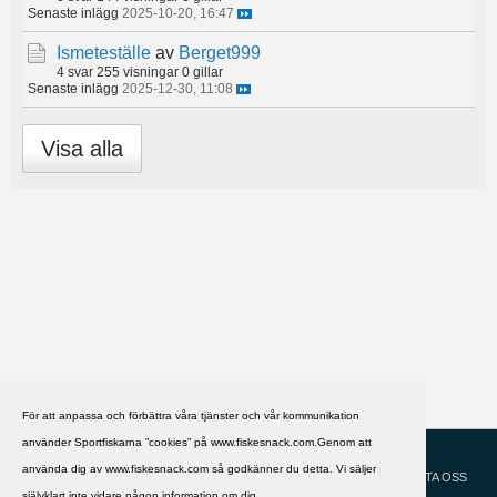
Senaste inlägg
2025-10-20, 16:47
Ismeteställe
av
Berget999
4 svar
255 visningar
0 gillar
Senaste inlägg
2025-12-30, 11:08
Visa alla
För att anpassa och förbättra våra tjänster och vår kommunikation
använder Sportfiskarna ”cookies” på www.fiskesnack.com.Genom att
HJÄLP
Svenska
använda dig av www.fiskesnack.com så godkänner du detta. Vi säljer
KONTAKTA OSS
självklart inte vidare någon information om dig.