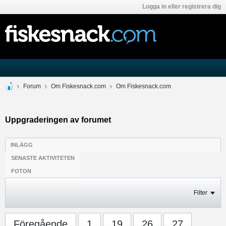
Logga in eller registrera dig
Forum
Om Fiskesnack.com
Om Fiskesnack.com
Uppgraderingen av forumet
INLÄGG
SENASTE AKTIVITETEN
FOTON
Filter
Föregående
1
19
26
27