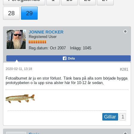
28
29
JONNIE ROCKER
Registered User
Reg.datum:
Oct 2007
Inlägg:
1045
Dela
2020-02-11, 13:18
#281
Fotoalbumet är ju en stor förlust. Tänk bara på alla som började bygga
prototypbeten o la upp sina alster här för 10-12 år sedan,
1
Gillar