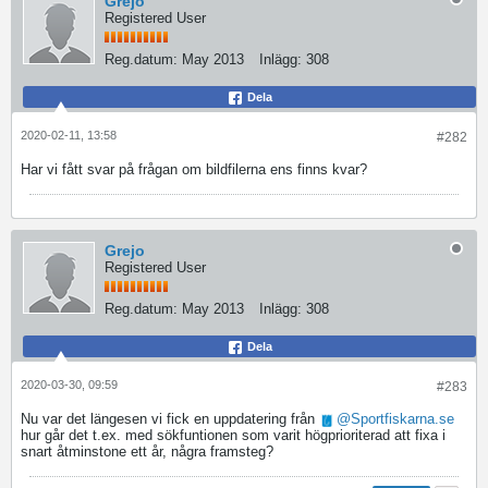
Grejo
Registered User
Reg.datum:
May 2013
Inlägg:
308
Dela
2020-02-11, 13:58
#282
Har vi fått svar på frågan om bildfilerna ens finns kvar?
Grejo
Registered User
Reg.datum:
May 2013
Inlägg:
308
Dela
2020-03-30, 09:59
#283
Nu var det längesen vi fick en uppdatering från
Sportfiskarna.se
hur går det t.ex. med sökfuntionen som varit högprioriterad att fixa i
snart åtminstone ett år, några framsteg?