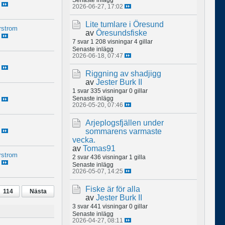
2026-06-27, 17:02
Lite tumlare i Öresund
rstrom
av
Öresundsfiske
7 svar
1 208 visningar
4 gillar
Senaste inlägg
2026-06-18, 07:47
Riggning av shadjigg
av
Jester Burk II
1 svar
335 visningar
0 gillar
Senaste inlägg
2026-05-20, 07:46
Arjeplogsfjällen under
sommarens varmaste
vecka.
av
Tomas91
rstrom
2 svar
436 visningar
1 gilla
Senaste inlägg
2026-05-07, 14:25
Fiske är för alla
114
Nästa
av
Jester Burk II
3 svar
441 visningar
0 gillar
Senaste inlägg
2026-04-27, 08:11