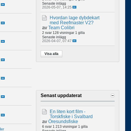
Senaste inlägg
2026-05-07, 14:25
Hvordan lage dybdekart
med Reefmaster V2?
av
Team Colibri
2 svar
128 visningar
1 gilla
Senaste inlägg
2026-04-07, 07:47
Visa alla
Senast uppdaterat
En liten kort film -
Torskfiske i Svalbard
av
Öresundsfiske
6 svar
1 213 visningar
1 gilla
er
Senaste inlägg