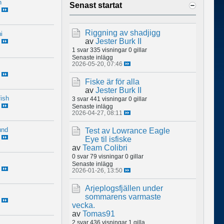
n
Senast startat
Riggning av shadjigg
i
av
Jester Burk II
1 svar
335 visningar
0 gillar
Senaste inlägg
2026-05-20, 07:46
Fiske är för alla
av
Jester Burk II
ish
3 svar
441 visningar
0 gillar
Senaste inlägg
2026-04-27, 08:11
und
Test av Lowrance Eagle
Eye til isfiske
av
Team Colibri
0 svar
79 visningar
0 gillar
Senaste inlägg
2026-01-26, 13:50
Arjeplogsfjällen under
sommarens varmaste
vecka.
av
Tomas91
2 svar
436 visningar
1 gilla