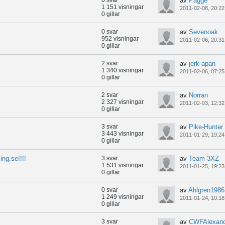
0 svar
av
Pagge
1 151 visningar
2011-02-08, 20:22
0 gillar
0 svar
av
Sevenoak
952 visningar
2011-02-06, 20:31
0 gillar
2 svar
av
jerk apan
1 340 visningar
2011-02-06, 07:25
0 gillar
2 svar
av
Norran
2 327 visningar
2011-02-03, 12:32
0 gillar
3 svar
av
Pike-Hunter
3 443 visningar
2011-01-29, 19:24
0 gillar
ng.se!!!!
3 svar
av
Team 3XZ
1 531 visningar
2011-01-25, 19:23
0 gillar
0 svar
av
Ahlgren1986
1 249 visningar
2011-01-24, 10:18
0 gillar
3 svar
av
CWFAlexand