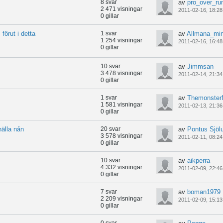
8 svar
av
pro_over_ru
2 471 visningar
2011-02-16, 18:28
0 gillar
förut i detta
1 svar
av
Allmana_min
1 254 visningar
2011-02-16, 16:48
0 gillar
10 svar
av
Jimmsan
3 478 visningar
2011-02-14, 21:34
0 gillar
1 svar
av
Themonsterf
1 581 visningar
2011-02-13, 21:36
0 gillar
nälla nån
20 svar
av
Pontus Sjöl
3 578 visningar
2011-02-11, 08:24
0 gillar
10 svar
av
aikperra
4 332 visningar
2011-02-09, 22:46
0 gillar
7 svar
av
boman1979
2 209 visningar
2011-02-09, 15:13
0 gillar