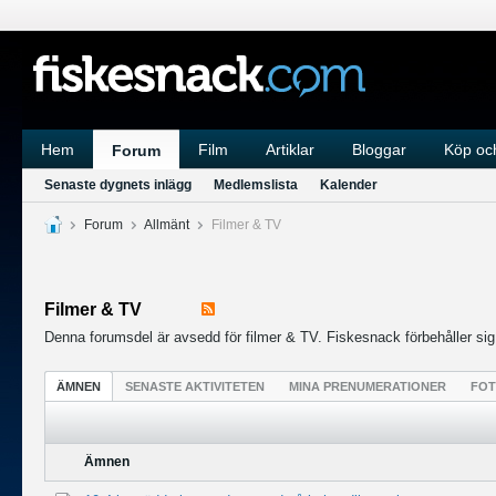
Hem
Film
Artiklar
Bloggar
Köp och
Forum
Senaste dygnets inlägg
Medlemslista
Kalender
Forum
Allmänt
Filmer & TV
Filmer & TV
Denna forumsdel är avsedd för filmer & TV. Fiskesnack förbehåller sig rä
ÄMNEN
SENASTE AKTIVITETEN
MINA PRENUMERATIONER
FO
Ämnen