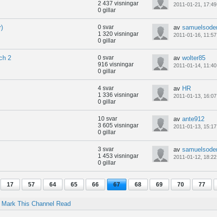
2 437 visningar
2011-01-21, 17:49
0 gillar
r)
0 svar
av
samuelsode
1 320 visningar
2011-01-16, 11:57
0 gillar
och 2
0 svar
av
wolter85
916 visningar
2011-01-14, 11:40
0 gillar
4 svar
av
HR
1 336 visningar
2011-01-13, 16:07
0 gillar
10 svar
av
ante912
3 605 visningar
2011-01-13, 15:17
0 gillar
3 svar
av
samuelsode
1 453 visningar
2011-01-12, 18:22
0 gillar
17
57
64
65
66
67
68
69
70
77
Mark This Channel Read