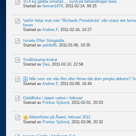
10,4 kg gädda ismetad.... synd på behandlingen bara...
Startad av
boman1979
,
2011-02-14, 09:25
Varför hittar man inte "Richards Pimelskola" nån stans det fanns 
forum
Startad av
Andree.F
,
2011-02-16, 14:27
Ismete Efter Storgädda.
Startad av
patrik88
,
2011-01-06, 19:35
Småfiskarna krokar
Startad av
Dea
,
2011-02-10, 22:58
Nån som vet nån film eller filmer där dom pimpla abborre? S
Startad av
Andree.F
,
2011-02-08, 16:44
Gäddfiske i öppet vatten i februari
Startad av
Pontus Sjölund
,
2011-02-01, 20:03
Abborrfiske på Åland, februari 2011
Startad av
Pontus Sjölund
,
2011-02-08, 20:32