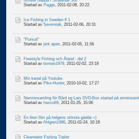
Ismete Gädda i Strålande Sol.
Startad av
Pagge
,
2011-02-08, 20:22
Ice Fishing in Sweden # 1
Startad av
Sevenoak
,
2011-02-06, 20:31
"Pursuit"
Startad av
jerk apan
,
2011-02-05, 11:56
Freestyle Fishing och Åland - del 2
Startad av
boman1979
,
2011-02-02, 23:18
Min kanal på Youtube.
Startad av
Pike-Hunter
,
2010-10-02, 17:27
Namninsamling för Bård og Lars DVD-Box startad på amninsamli
Startad av
hasso69
,
2011-01-25, 15:06
En liten film på helgens största gädda =)
Startad av
Ahlgren1986
,
2011-01-24, 10:18
Clearwater Fishing Trailer