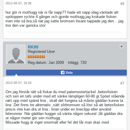
2012-08-07, 18:38
#6
hur gör ni mothugg när ni får napp?? hade ett napp idag,väntade att
spötoppen ryckte 4 gånger och gjorde mothugg,jag krokade fisken
men inte så bra,så när jag satte bromsen lösare tappade jag den... jag
tror den var ganska stor
RK99
Registered User
Reg.datum:
Jan 2009
Inlägg:
720
Dela
2012-08-07, 19:18
#7
Om jag förstår rätt så fiskar du med paternostertackel ,betesfisken
och sen en tafs under med ett sänke lämpligen 60-90 gr.Spöet stående
rakt upp med spänd lina , skall det fungera så måste gäddan kunna ta
lina .Det finns tre alternativ ,sätt slirbromsen så löst så att betesfisken
precis inte kan dra ut lina , linan under en lineclipp eller använd
biterunner .När gäddan hugger så vänta någon sekund ,låt gäddan dra
ut någon meter gör sen mothugg .
Missade hugg är inget onormalt eller fel det får man dras med .