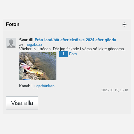
Foton
Svar till
Från land/båt efterleksfiske 2024 efter gädda
av
megabuzz
Väcker liv i tråden. Där jag fiskade i våras så lekte gäddorna från början av mars hela vägen in i juni...
1
Foto
Kanal:
Ljugarbänken
2025-09-15, 16:18
Visa alla