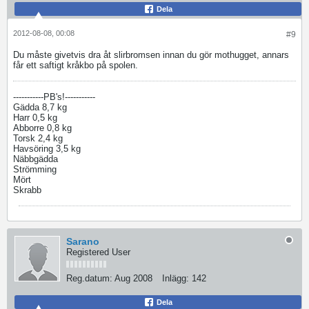
Dela
2012-08-08, 00:08
#9
Du måste givetvis dra åt slirbromsen innan du gör mothugget, annars
får ett saftigt kråkbo på spolen.
-----------PB's!-----------
Gädda 8,7 kg
Harr 0,5 kg
Abborre 0,8 kg
Torsk 2,4 kg
Havsöring 3,5 kg
Näbbgädda
Strömming
Mört
Skrabb
Sarano
Registered User
Reg.datum:
Aug 2008
Inlägg:
142
Dela