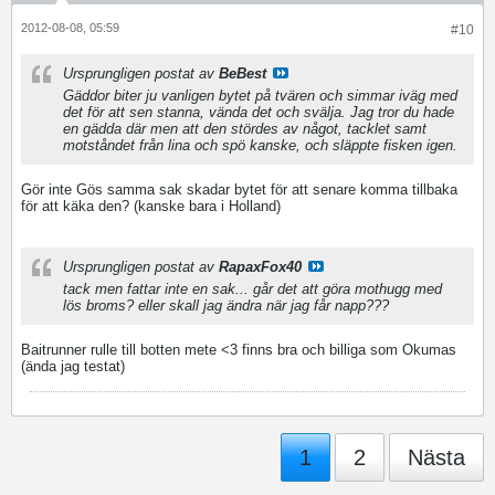
2012-08-08, 05:59
#10
Ursprungligen postat av
BeBest
Gäddor biter ju vanligen bytet på tvären och simmar iväg med
det för att sen stanna, vända det och svälja. Jag tror du hade
en gädda där men att den stördes av något, tacklet samt
motståndet från lina och spö kanske, och släppte fisken igen.
Gör inte Gös samma sak skadar bytet för att senare komma tillbaka
för att käka den? (kanske bara i Holland)
Ursprungligen postat av
RapaxFox40
tack men fattar inte en sak... går det att göra mothugg med
lös broms? eller skall jag ändra när jag får napp???
Baitrunner rulle till botten mete <3 finns bra och billiga som Okumas
(ända jag testat)
1
2
Nästa