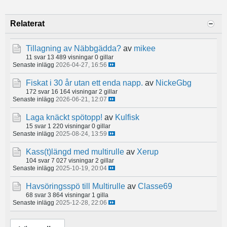
Relaterat
Tillagning av Näbbgädda?
av
mikee
11 svar
13 489 visningar
0 gillar
Senaste inlägg
2026-04-27, 16:56
Fiskat i 30 år utan ett enda napp.
av
NickeGbg
172 svar
16 164 visningar
2 gillar
Senaste inlägg
2026-06-21, 12:07
Laga knäckt spötopp!
av
Kulfisk
15 svar
1 220 visningar
0 gillar
Senaste inlägg
2025-08-24, 13:59
Kass(t)längd med multirulle
av
Xerup
104 svar
7 027 visningar
2 gillar
Senaste inlägg
2025-10-19, 20:04
Havsöringsspö till Multirulle
av
Classe69
68 svar
3 864 visningar
1 gilla
Senaste inlägg
2025-12-28, 22:06