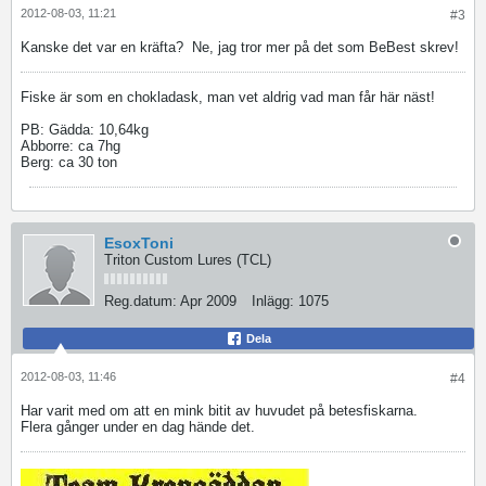
2012-08-03, 11:21
#3
Kanske det var en kräfta?
Ne, jag tror mer på det som BeBest skrev!
Fiske är som en chokladask, man vet aldrig vad man får här näst!
PB: Gädda: 10,64kg
Abborre: ca 7hg
Berg: ca 30 ton
EsoxToni
Triton Custom Lures (TCL)
Reg.datum:
Apr 2009
Inlägg:
1075
Dela
2012-08-03, 11:46
#4
Har varit med om att en mink bitit av huvudet på betesfiskarna.
Flera gånger under en dag hände det.