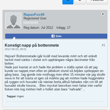
RapaxFox40
Registered User
Reg.datum:
Jul 2012
Inlägg:
17
Dela
Konstigt napp på bottenmete
#1
2012-08-03, 09:01
Hejsan! Bottenmetade igår kväll med levande mört och ett enkelt
tackel med sänke i slutwt och upphängare några decimeter från
botten.
Hade just kastat ut och hade lite problem o ställa spöet så att jag
kunde se nappet,men efter en jättekort stund så böjdes spötoppen en
gång bara. Jag gjorde inte mothugg men efter 15 minuter när jag skulle
veva in för att kasta ut igen så märkte jag att mörten hade huggmärke
på ryggen och huvudet vår nästan borta,alltså fattades nån cm till att
huvudet skulle lossna... Blev mycket besviken men fattar inte varför
fisken inte tog mörten helt o hollet utan bara "nafsade"...
Taggar:
Ingen