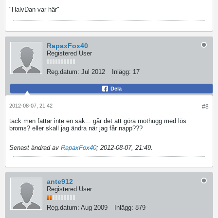
"HalvDan var här"
RapaxFox40
Registered User
Reg.datum:
Jul 2012
Inlägg:
17
Dela
2012-08-07, 21:42
#8
tack men fattar inte en sak... går det att göra mothugg med lös
broms? eller skall jag ändra när jag får napp???
Senast ändrad av
RapaxFox40
;
2012-08-07, 21:49
.
ante912
Registered User
Reg.datum:
Aug 2009
Inlägg:
879