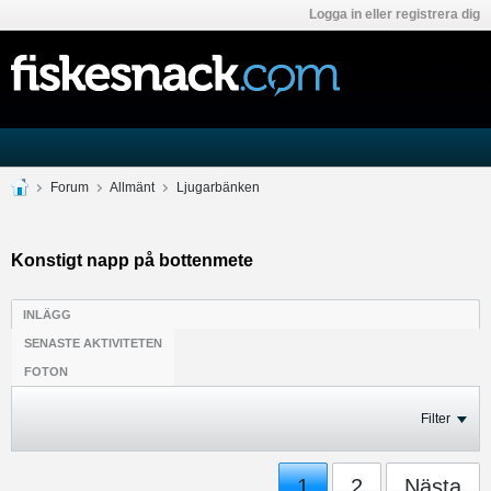
Logga in eller registrera dig
Forum
Allmänt
Ljugarbänken
Konstigt napp på bottenmete
INLÄGG
SENASTE AKTIVITETEN
FOTON
Filter
1
2
Nästa