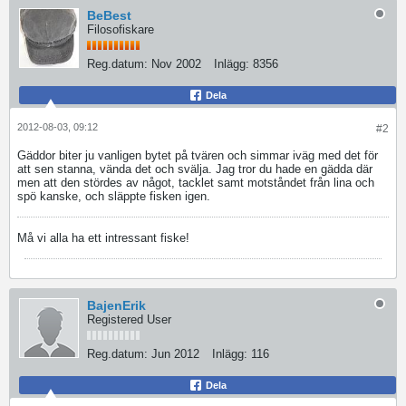
BeBest
Filosofiskare
Reg.datum:
Nov 2002
Inlägg:
8356
Dela
2012-08-03, 09:12
#2
Gäddor biter ju vanligen bytet på tvären och simmar iväg med det för
att sen stanna, vända det och svälja. Jag tror du hade en gädda där
men att den stördes av något, tacklet samt motståndet från lina och
spö kanske, och släppte fisken igen.
Må vi alla ha ett intressant fiske!
BajenErik
Registered User
Reg.datum:
Jun 2012
Inlägg:
116
Dela