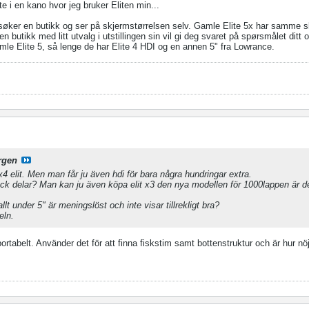
 i en kano hvor jeg bruker Eliten min...
søker en butikk og ser på skjermstørrelsen selv. Gamle Elite 5x har samme s
butikk med litt utvalg i utstillingen sin vil gi deg svaret på spørsmålet ditt 
mle Elite 5, så lenge de har Elite 4 HDI og en annen 5" fra Lowrance.
rgen
x4 elit. Men man får ju även hdi för bara några hundringar extra.
ack delar? Man kan ju även köpa elit x3 den nya modellen för 1000lappen är d
llt under 5" är meningslöst och inte visar tillrekligt bra?
eln.
portabelt. Använder det för att finna fiskstim samt bottenstruktur och är hur n