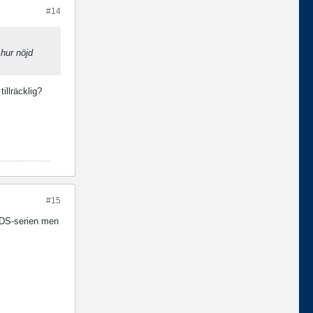
#14
 hur nöjd
illräcklig?
#15
HDS-serien men