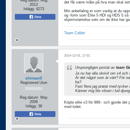
Reg.datum:
Aug
det får være måte på hva man skal sette
2013
Inlägg:
4273
Min anbefaling er som vanlig at du opp
og -form som Elite 5 HDI og HDS 5 så en 
Dela
skjermstørrelse selv om de ikke har ga
Team Colibri
2014-12-01, 17:01
Ursprungligen postat av
team fä
Ja nu har alla skrivit om x4 och 
Är det något som är värt? För n
shiman0
ha?
Registered User
Fast flera jag pratat med tycker a
Känner mig lite vilsen i lod djung
Reg.datum:
May
2008
Köpte elite x3 för 999:- och gjorde det 
Inlägg:
38
med lodet.
Dela