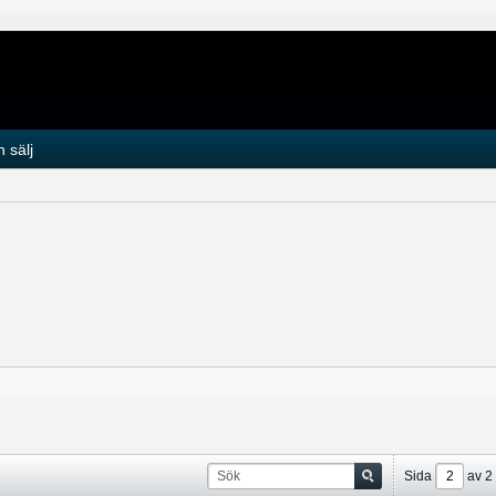
 sälj
Sida
av
2