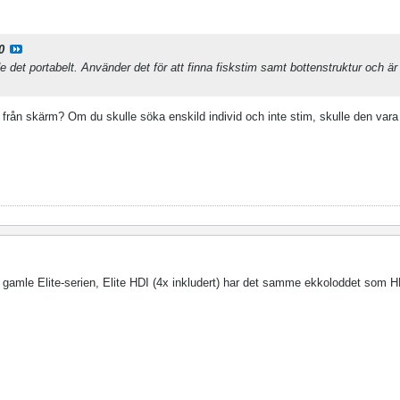
0
de det portabelt. Använder det för att finna fiskstim samt bottenstruktur och är
 från skärm? Om du skulle söka enskild individ och inte stim, skulle den vara t
amle Elite-serien, Elite HDI (4x inkludert) har det samme ekkoloddet som 