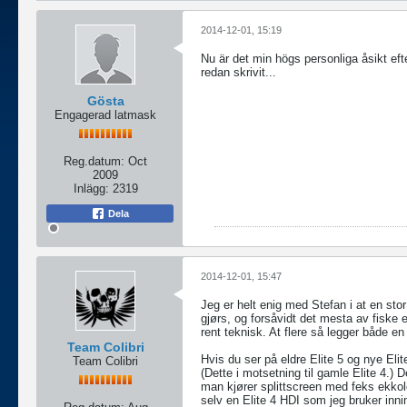
2014-12-01, 15:19
Nu är det min högs personliga åsikt eft
redan skrivit...
Gösta
Engagerad latmask
Reg.datum:
Oct
2009
Inlägg:
2319
Dela
2014-12-01, 15:47
Jeg er helt enig med Stefan i at en stor
gjørs, og forsåvidt det mesta av fiske 
rent teknisk. At flere så legger både en
Team Colibri
Hvis du ser på eldre Elite 5 og nye Eli
Team Colibri
(Dette i motsetning til gamle Elite 4.
man kjører splittscreen med feks ekkolo
selv en Elite 4 HDI som jeg bruker inn