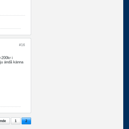
#16
-200kr i
l ju ändå känna
ende
1
2