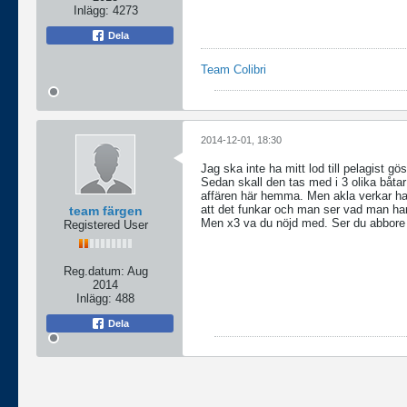
Inlägg:
4273
Dela
Team Colibri
2014-12-01, 18:30
Jag ska inte ha mitt lod till pelagist g
Sedan skall den tas med i 3 olika båtar 
affären här hemma. Men akla verkar ha o
att det funkar och man ser vad man har a
team färgen
Men x3 va du nöjd med. Ser du abbore st
Registered User
Reg.datum:
Aug
2014
Inlägg:
488
Dela