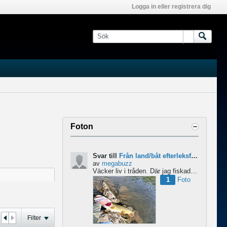
Logga in eller registrera dig
Foton
Svar till
Från land/båt efterleksfiske 2024 efter gädda
av
megabuzz
Väcker liv i tråden. Där jag fiskade i våras så lekte gäddorna från början av mars hela vägen in i juni...
1
Foto
Filter