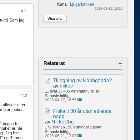
Kanal:
Ljugarbänken
2025-09-15, 16:18
#11
Visa alla
tvitt! Som jag
Relaterat
Tillagning av Näbbgädda?
av
mikee
11 svar
13 485 visningar
0 gillar
#12
Senaste inlägg
2026-04-27, 16:56
kalfisket etter
d gjør jobben
Fiskat i 30 år utan ett enda
napp.
av
NickeGbg
å begge to.
172 svar
16 150 visningar
2 gillar
ntaket er når
Senaste inlägg
gg. Jeg har
2026-06-21, 12:07
,4" og 9" men