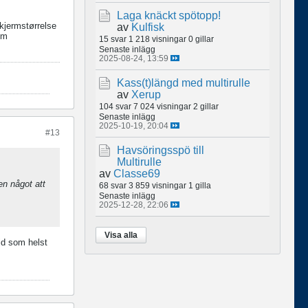
Laga knäckt spötopp!
kjermstørrelse
av
Kulfisk
om
15 svar
1 218 visningar
0 gillar
Senaste inlägg
2025-08-24, 13:59
Kass(t)längd med multirulle
av
Xerup
104 svar
7 024 visningar
2 gillar
Senaste inlägg
2025-10-19, 20:04
#13
Havsöringsspö till
Multirulle
av
Classe69
en något att
68 svar
3 859 visningar
1 gilla
Senaste inlägg
2025-12-28, 22:06
Visa alla
öjd som helst