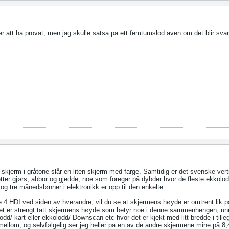
er att ha provat, men jag skulle satsa på ett femtumslod även om det blir svar
 skjerm i gråtone slår en liten skjerm med farge. Samtidig er det svenske verti
etter gjørs, abbor og gjedde, noe som foregår på dybder hvor de fleste ekkolod
 og tre månedslønner i elektronikk er opp til den enkelte.
te 4 HDI ved siden av hverandre, vil du se at skjermens høyde er omtrent lik p
) Det er strengt tatt skjermens høyde som betyr noe i denne sammenhengen, un
dd/ kart eller ekkolodd/ Downscan etc hvor det er kjekt med litt bredde i tille
imellom, og selvfølgelig ser jeg heller på en av de andre skjermene mine på 8