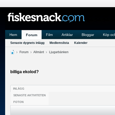
Hem
Film
Artiklar
Bloggar
Köp och
Forum
Senaste dygnets inlägg
Medlemslista
Kalender
Forum
Allmänt
Ljugarbänken
billiga ekolod?
INLÄGG
SENASTE AKTIVITETEN
FOTON