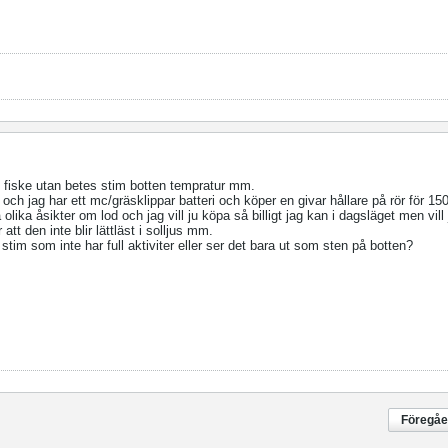
ös fiske utan betes stim botten tempratur mm.
och jag har ett mc/gräsklippar batteri och köper en givar hållare på rör för 150
lika åsikter om lod och jag vill ju köpa så billigt jag kan i dagsläget men vil
tt den inte blir lättläst i solljus mm.
im som inte har full aktiviter eller ser det bara ut som sten på botten?
Föregå