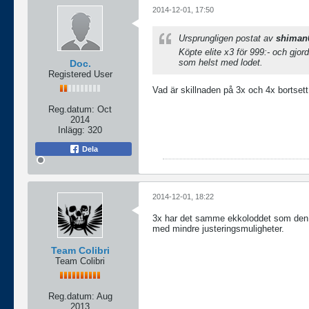
2014-12-01, 17:50
Ursprungligen postat av
shiman
Köpte elite x3 för 999:- och gjor
som helst med lodet.
Doc.
Registered User
Vad är skillnaden på 3x och 4x bortsett
Reg.datum:
Oct
2014
Inlägg:
320
Dela
2014-12-01, 18:22
3x har det samme ekkoloddet som den g
med mindre justeringsmuligheter.
Team Colibri
Team Colibri
Reg.datum:
Aug
2013