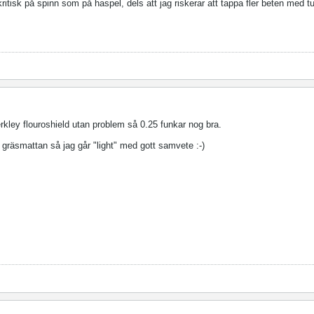
kritisk på spinn som på haspel, dels att jag riskerar att tappa fler beten med tu
rkley flouroshield utan problem så 0.25 funkar nog bra.
 gräsmattan så jag går "light" med gott samvete :-)