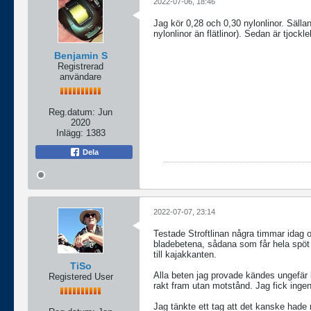
2022-07-06, 18:46
Jag kör 0,28 och 0,30 nylonlinor. Sällan
nylonlinor än flätlinor). Sedan är tjockl
Benjamin S
Registrerad
användare
Reg.datum:
Jun
2020
Inlägg:
1383
Dela
2022-07-07, 23:14
Testade Stroftlinan några timmar idag o
bladebetena, sådana som får hela spöt 
till kajakkanten.
TiSo
Alla beten jag provade kändes ungefär 
Registered User
rakt fram utan motstånd. Jag fick ingen 
Jag tänkte ett tag att det kanske hade 