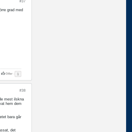
#37
törre grad med
Gillar
1
#38
 de mest ilskna
vevat hem dem
etet bara går
assat, det