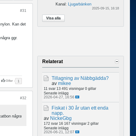
Kanal:
Ljugarbänken
2025-09-15, 16:18
#31
Visa alla
d nylon. Kan det
några ggr.
Relaterat
Tillagning av Näbbgädda?
Gillar
1
av
mikee
11 svar
13 491 visningar
0 gillar
Senaste inlägg
2026-04-27, 16:56
#32
Fiskat i 30 år utan ett enda
napp.
skatbon några
av
NickeGbg
172 svar
16 167 visningar
2 gillar
Senaste inlägg
2026-06-21, 12:07