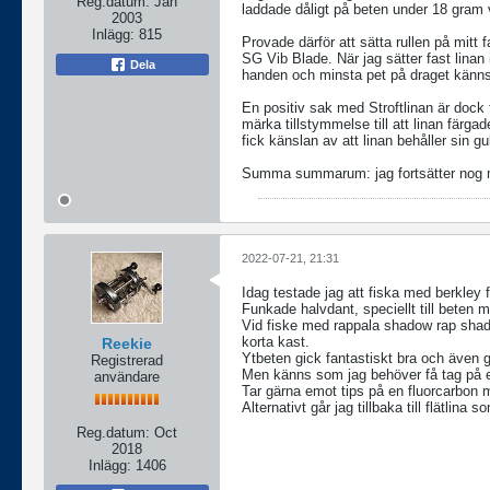
Reg.datum:
Jan
laddade dåligt på beten under 18 gram v
2003
Inlägg:
815
Provade därför att sätta rullen på mitt
SG Vib Blade. När jag sätter fast linan 
Dela
handen och minsta pet på draget känns
En positiv sak med Stroftlinan är dock f
märka tillstymmelse till att linan färgad
fick känslan av att linan behåller sin gu
Summa summarum: jag fortsätter nog me
2022-07-21, 21:31
Idag testade jag att fiska med berkley fl
Funkade halvdant, speciellt till beten 
Vid fiske med rappala shadow rap shad 
korta kast.
Reekie
Ytbeten gick fantastiskt bra och även g
Registrerad
Men känns som jag behöver få tag på en 
användare
Tar gärna emot tips på en fluorcarbon m
Alternativt går jag tillbaka till flätlina 
Reg.datum:
Oct
2018
Inlägg:
1406