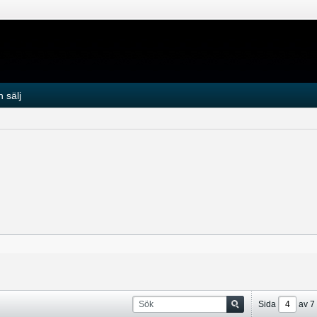
 sälj
Sida
av
7