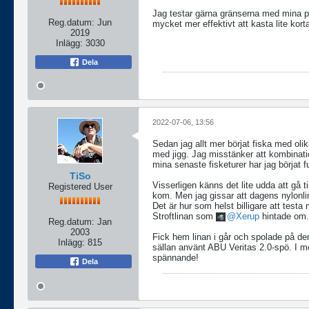
Jag testar gärna gränserna med mina pry
Reg.datum:
Jun
mycket mer effektivt att kasta lite kort
2019
Inlägg:
3030
Dela
2022-07-06, 13:56
Sedan jag allt mer börjat fiska med olik
med jigg. Jag misstänker att kombinati
mina senaste fisketurer har jag börjat f
TiSo
Visserligen känns det lite udda att gå ti
Registered User
kom. Men jag gissar att dagens nylon
Det är hur som helst billigare att testa
Stroftlinan som
Xerup
hintade om.
Reg.datum:
Jan
2003
Fick hem linan i går och spolade på d
Inlägg:
815
sällan använt ABU Veritas 2.0-spö. I mo
spännande!
Dela