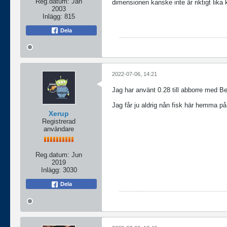
Reg.datum:
Jan
dimensionen kanske inte är riktigt lika 
2003
Inlägg:
815
Dela
2022-07-06, 14:21
Jag har använt 0.28 till abborre med Be
Jag får ju aldrig nån fisk här hemma på
Xerup
Registrerad
användare
Reg.datum:
Jun
2019
Inlägg:
3030
Dela