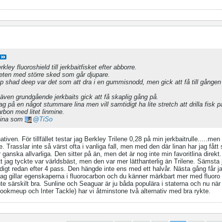
kley fluoroshield till jerkbaitfisket efter abborre.
 beten med större sked som går djupare.
p shad deep var det som att dra i en gummisnodd, men gick att få till gången
 även grundgående jerkbaits gick att få skaplig gång på.
på en något stummare lina men vill samtidigt ha lite stretch att drilla fisk p
rbon med litet linmine.
ätlina som
TiSo
ativen. För tillfället testar jag Berkley Trilene 0,28 på min jerkbaitrulle.....men 
e. Trasslar inte så värst ofta i vanliga fall, men med den där linan har jag fått
ganska allvarliga. Den sitter på än, men det är nog inte min favoritlina direkt
tt jag tyckte var världsbäst, men den var mer lätthanterlig än Trilene. Sämsta 
digt redan efter 4 pass. Den hängde inte ens med ett halvår. Nästa gång får j
Jag gillar egenskaperna i fluorocarbon och du känner märkbart mer med fluoro 
 särskilt bra. Sunline och Seaguar är ju båda populära i staterna och nu när 
Hookmeup och Inter Tackle) har vi åtminstone två alternativ med bra rykte.