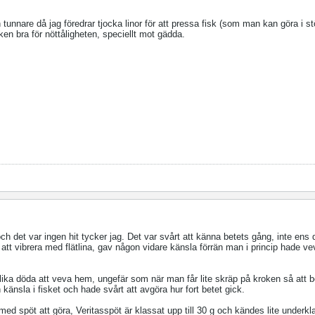
 tunnare då jag föredrar tjocka linor för att pressa fisk (som man kan göra i s
eken bra för nöttåligheten, speciellt mot gädda.
ch det var ingen hit tycker jag. Det var svårt att känna betets gång, inte ens
att vibrera med flätlina, gav någon vidare känsla förrän man i princip hade 
lika döda att veva hem, ungefär som när man får lite skräp på kroken så att b
känsla i fisket och hade svårt att avgöra hur fort betet gick.
med spöt att göra, Veritasspöt är klassat upp till 30 g och kändes lite underkl