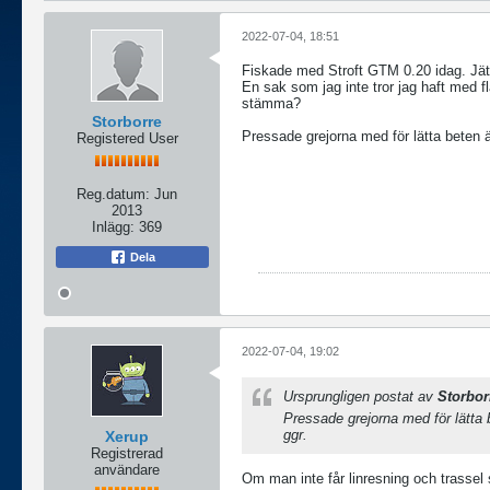
2022-07-04, 18:51
Fiskade med Stroft GTM 0.20 idag. Jätt
En sak som jag inte tror jag haft med fl
stämma?
Storborre
Pressade grejorna med för lätta beten 
Registered User
Reg.datum:
Jun
2013
Inlägg:
369
Dela
2022-07-04, 19:02
Ursprungligen postat av
Storbor
Pressade grejorna med för lätta 
ggr.
Xerup
Registrerad
användare
Om man inte får linresning och trassel så