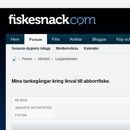
Hem
Film
Artiklar
Bloggar
Köp och
Forum
Senaste dygnets inlägg
Medlemslista
Kalender
Forum
Allmänt
Ljugarbänken
Mina tankegångar kring linval till abborrfiske.
INLÄGG
SENASTE AKTIVITETEN
FOTON