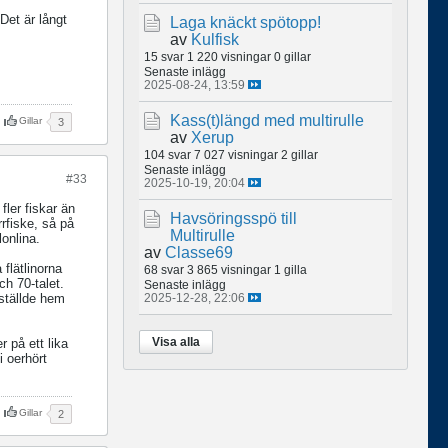
Det är långt
Laga knäckt spötopp!
av
Kulfisk
15 svar
1 220 visningar
0 gillar
Senaste inlägg
2025-08-24, 13:59
Kass(t)längd med multirulle
Gillar
3
av
Xerup
104 svar
7 027 visningar
2 gillar
Senaste inlägg
#33
2025-10-19, 20:04
fler fiskar än
Havsöringsspö till
rfiske, så på
Multirulle
lonlina.
av
Classe69
 flätlinorna
68 svar
3 865 visningar
1 gilla
h 70-talet.
Senaste inlägg
2025-12-28, 22:06
eställde hem
Visa alla
 på ett lika
i oerhört
Gillar
2