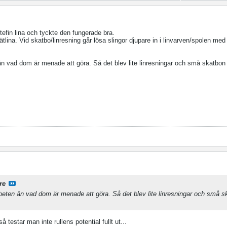
efin lina och tyckte den fungerade bra.
ätlina. Vid skatbo/linresning går lösa slingor djupare in i linvarven/spolen me
än vad dom är menade att göra. Så det blev lite linresningar och små skatbon 
re
beten än vad dom är menade att göra. Så det blev lite linresningar och små 
 testar man inte rullens potential fullt ut...