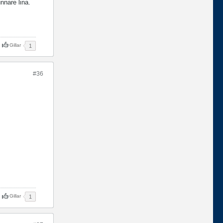
nnare lina.
Gillar
1
#36
Gillar
1