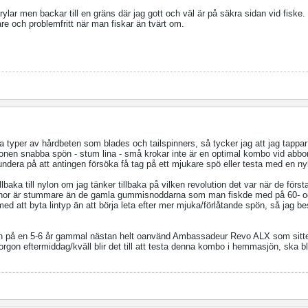
lar men backar till en gräns där jag gott och väl är på säkra sidan vid fiske. 
are och problemfritt när man fiskar än tvärt om.
a typer av hårdbeten som blades och tailspinners, så tycker jag att jag tappar 
onen snabba spön - stum lina - små krokar inte är en optimal kombo vid abbor
undera på att antingen försöka få tag på ett mjukare spö eller testa med en ny
llbaka till nylon om jag tänker tillbaka på vilken revolution det var när de första
linor är stummare än de gamla gummisnoddarna som man fiskde med på 60- oc
 med att byta lintyp än att börja leta efter mer mjuka/förlåtande spön, så jag b
en på en 5-6 år gammal nästan helt oanvänd Ambassadeur Revo ALX som sitter
rgon eftermiddag/kväll blir det till att testa denna kombo i hemmasjön, ska bl