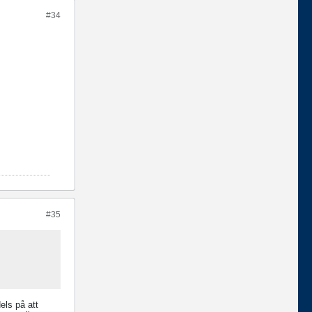
#34
#35
els på att