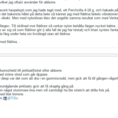
ilket jag oftast använder för abborre.
 favorit haspelspö som jag hade tagit med, ett Perchzilla 4-18 g, och hakade p
i det bakersta hålet på detta bete så känner jag med flätlina betets vibrationer 
 direkt. Men med nylonlinan blev det ungefär samma resultat som med Veritas
ärgen. Till skillnad mot flätlinor så verkar nylon behålla färgen nycket bättre.
e av sig så som flätlinor gör (i alla fall de jag har testat) och linan syntes fant
la färg under hela sin livslängd utan att blekna.
d flätlina...
uoroshield till jerkbaitfisket efter abborre.
med större sked som går djupare.
deep var det som att dra i en gummisnodd, men gick att få till gången någorl
rundgående jerkbaits gick att få skaplig gång på.
något stummare lina men vill samtidigt ha lite stretch att drilla fisk på.
ed litet linmine.
som
TiSo