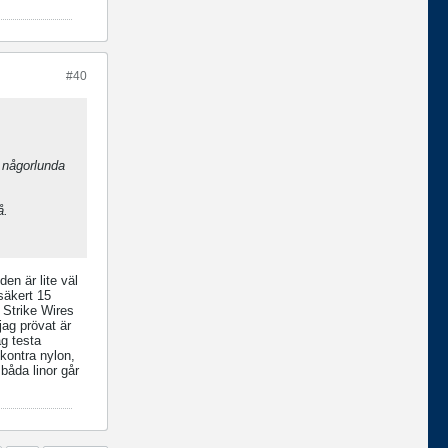
#40
 någorlunda
å.
den är lite väl
 säkert 15
. Strike Wires
jag prövat är
ag testa
kontra nylon,
båda linor går