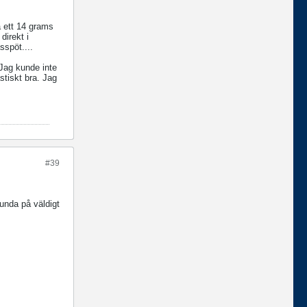
å ett 14 grams
direkt i
spöt....
 Jag kunde inte
astiskt bra. Jag
#39
unda på väldigt