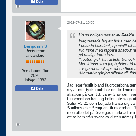
Dela
2022-07-21, 23:55
Ursprungligen postat av
Reekie
Idag testade jag att fiska med ber
Funkade halvdant, speciellt till
Benjamin S
Vid fiske med rappala shadow ra
Registrerad
på väldigt korta kast.
användare
Ytbeten gick fantastiskt bra och
Men känns som jag behöver få tag 
Tar gärna emot tips på en fluorca
Reg.datum:
Jun
Alternativt går jag tillbaka till fl
2020
Inlägg:
1383
Jag letar febrilt bland fluorocarbonaltern
Dela
styv i mitt tycke och har en del linminn
skatbon på kort tid, varav 2 av dem var 
Fluorocarbon kan jag heller inte säga a
Sufix FC 21 som började fransa sig väl
Sunlines eller Seaguars fluorocarbon. 
men utbudet på Sveriges marknad är inte
att ta hem från svenska distributörer (