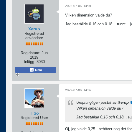
2022-07-06, 14:01
Vilken dimension valde du?
Jag beställde 0.16 och 0.18... tunnt... j
Xerup
Registrerad
användare
Reg.datum:
Jun
2019
Inlägg:
3030
Dela
2022-07-06, 14:07
Ursprungligen postat av
Xerup
Vilken dimension valde du?
TiSo
Jag beställde 0.16 och 0.18... tun
Registered User
Oj, jag valde 0,25...behöver nog det fö